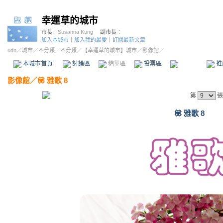
幸運草的城市
市長：
Susanna Kung
副市長：
加入本城市
｜
加入我的最愛
｜
訂閱最新文章
udn
／
城市
／
不分類
／
不分類
／
【幸運草的城市】城市
／影像館／
本城市首頁
討論區
精華區
投票區
影像館
推
影像館
／
💟 雅歌 8
第
張
💟 雅歌 8