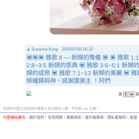
▲
Susanna Kung
2025/07/03 06:22
💟💟💟 雅歌 8 — 新婦的豫備 💟 💟 雅歌 1
2:8~3:5 新婦的恩典 💟 雅歌 3:6~5:1 新婦的
婦的成熟 💟 雅歌 7:1~13 新婦的美麗 💟 雅
榮耀歸與神，感謝讚美主 ！阿們
第
張
本城市刊登之內容為作者個人自行提供上傳，不代表 udn 立場。
刊登網站廣告
︱
關於我們
︱
常見問題
︱
服務條款
︱
著作權聲明
︱
隱私權聲明
︱
客服