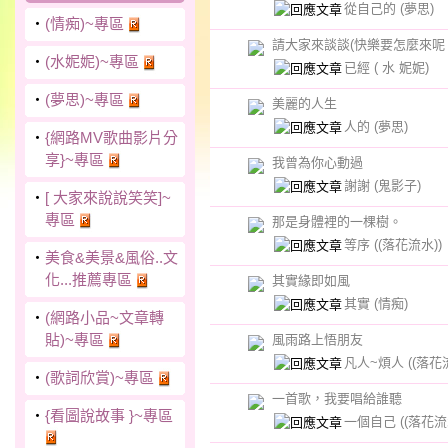
從自己的
(夢思)
‧
(情痴)~專區
請大家來談談(快樂要怎麼來呢
‧
(水妮妮)~專區
已經
( 水 妮妮)
‧
(夢思)~專區
美麗的人生
人的
(夢思)
‧
{網路MV歌曲影片分
享}~專區
我曾為你心動過
謝謝
(鬼影子)
‧
[ 大家來說說笑笑]~
專區
那是身體裡的一棵樹。
等序
((落花流水))
‧
美食&美景&風俗..文
化...推薦專區
其實緣即如風
其實
(情痴)
‧
(網路小品~文章轉
貼)~專區
風雨路上悟朋友
凡人~煩人
((落花
‧
(歌詞欣賞)~專區
一首歌，我要唱給誰聽
‧
{看圖說故事 }~專區
一個自己
((落花流