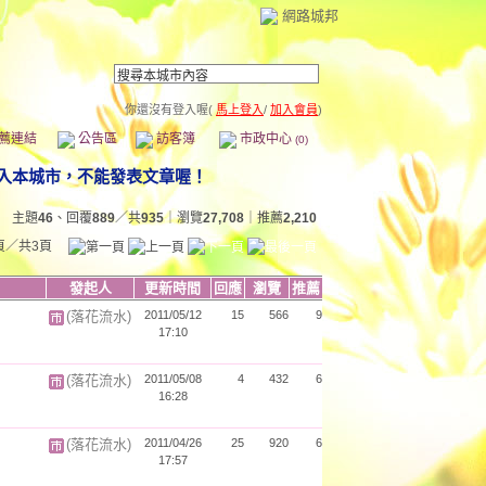
網路城邦
你還沒有登入喔(
馬上登入
/
加入會員
)
薦連結
公告區
訪客簿
市政中心
(0)
主題
46
、回覆
889
／共
935
｜瀏覽
27,708
｜推薦
2,210
頁／共3頁
發起人
更新時間
回應
瀏覽
推薦
(落花流水)
2011/05/12
15
566
9
17:10
(落花流水)
2011/05/08
4
432
6
16:28
(落花流水)
2011/04/26
25
920
6
17:57