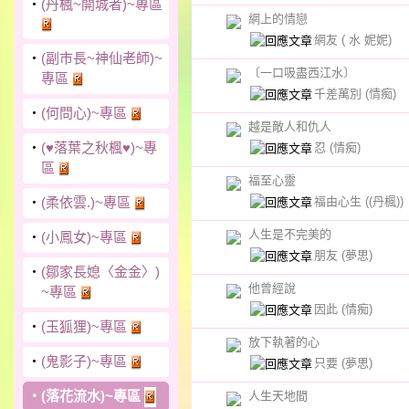
‧
(丹楓~開城者)~專區
網上的情戀
網友
( 水 妮妮)
‧
(副市長~神仙老師)~
〔一口吸盡西江水〕
專區
千差萬別
(情痴)
‧
(何問心)~專區
越是敵人和仇人
‧
(♥落葉之秋楓♥)~專
忍
(情痴)
區
福至心靈
福由心生
((丹楓))
‧
(柔依雲.)~專區
人生是不完美的
‧
(小鳳女)~專區
朋友
(夢思)
‧
(鄒家長媳〈金金〉)
他曾經說
~專區
因此
(情痴)
‧
(玉狐狸)~專區
放下執著的心
‧
(鬼影子)~專區
只要
(夢思)
‧
(落花流水)~專區
人生天地間