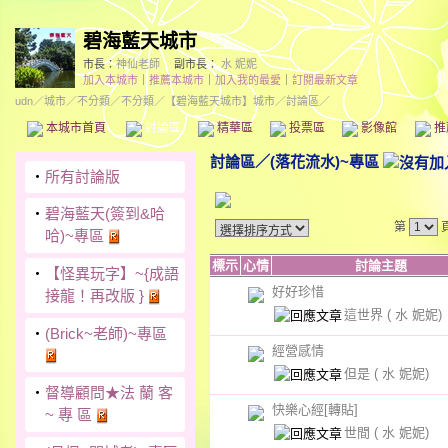
碧海藍天城市
市長：
神仙老師
副市長：
水 妮妮
加入本城市
｜
推薦本城市
｜
加入我的最愛
｜
訂閱最新文章
udn
／
城市
／
不分類
／
不分類
／
【碧海藍天城市】城市
／討論區／
本城市首頁
討論區
精華區
投票區
影像館
推
討論區
／
(落花流水)~專區
‧
所有討論版
‧
碧海藍天(簽到&哈
第
哈)~專區
標示
心情
討論主題
‧
【怪異玩字】~{成語
好好珍惜
接龍！再改版 }
這世界
( 水 妮妮)
‧
(Brick~老師)~專區
經營感情
但是
( 水 妮妮)
‧
督導顧問★法 蘭 客
快樂心經[轉貼]
~ 專 區
世間
( 水 妮妮)