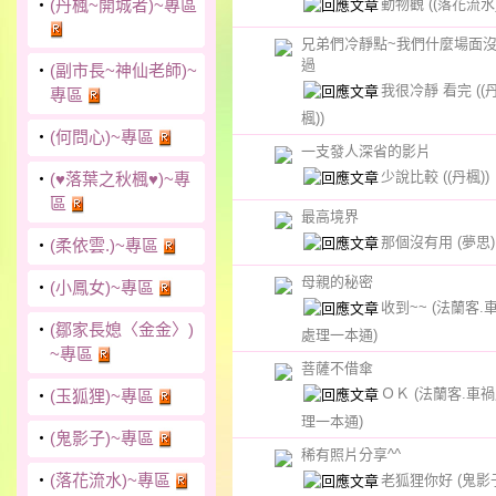
動物觀
((落花流水)
‧
(丹楓~開城者)~專區
兄弟們冷靜點~我們什麼場面
過
‧
(副市長~神仙老師)~
我很冷靜 看完
((
專區
楓))
‧
(何問心)~專區
一支發人深省的影片
少說比較
((丹楓))
‧
(♥落葉之秋楓♥)~專
區
最高境界
那個沒有用
(夢思)
‧
(柔依雲.)~專區
母親的秘密
‧
(小鳳女)~專區
收到~~
(法蘭客.
‧
(鄒家長媳〈金金〉)
處理一本通)
~專區
菩薩不借傘
ＯＫ
(法蘭客.車
‧
(玉狐狸)~專區
理一本通)
‧
(鬼影子)~專區
稀有照片分享^^
‧
(落花流水)~專區
老狐狸你好
(鬼影