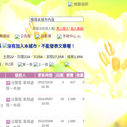
網路城邦
你還沒有登入喔(
馬上登入
/
加入會員
)
薦連結
公告區
訪客簿
市政中心
(0)
區
主題
22
、回覆
234
／共
256
｜瀏覽
27,559
｜推薦
1,094
頁／共2頁
發起人
更新時間
回應
瀏覽
推薦
法蘭客.車禍處
2011/10/16
3
617
3
02:35
理一本通
法蘭客.車禍處
2011/05/07
19
1,268
8
10:55
理一本通
子
法蘭客.車禍處
2011/03/08
14
1,666
7
10:40