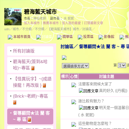
碧海藍天城市
市長：
神仙老師
副市長：
水 妮妮
加入本城市
｜
推薦本城市
｜
加入我的最愛
｜
訂閱最新文章
udn
／
城市
／
不分類
／
不分類
／
【碧海藍天城市】城市
／討論區／
本城市首頁
討論區
精華區
投票區
影像館
推
討論區
／
督導顧問★法 蘭 客 ~ 專 
‧
所有討論版
‧
碧海藍天(簽到&哈
第
哈)~專區
標示
心情
討論主題
‧
【怪異玩字】~{成語
法蘭客來問候大家了
接龍！再改版 }
真的好久
((丹楓))
‧
(Brick~老師)~專區
誰比較有魅力？
明天是一個溫馨日
‧
督導顧問★法 蘭 客
( 水 妮妮)
~ 專 區
這些動物是怎麼啦？