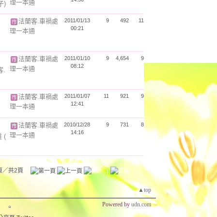
理一本通
子)
法蘭客.車禍處
2011/01/13
9
492
11
00:21
理一本通
法蘭客.車禍處
2011/01/10
9
4,654
9
08:12
理一本通
客.
法蘭客.車禍處
2011/01/07
11
921
9
12:41
理一本通
法蘭客.車禍處
2010/12/28
9
731
8
14:16
理一本通
道
(
頁／共2頁
▲top
Powered by
udn.com