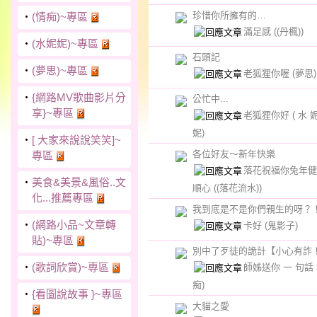
珍惜你所擁有的…
‧
(情痴)~專區
滿足感
((丹楓))
‧
(水妮妮)~專區
石頭記
‧
(夢思)~專區
老狐狸你喔
(夢思)
‧
{網路MV歌曲影片分
公忙中...
享}~專區
老狐狸你好
( 水 
妮)
‧
[ 大家來說說笑笑]~
各位好友～新年快樂
專區
落花祝福你兔年健
‧
美食&美景&風俗..文
順心
((落花流水))
化...推薦專區
我到底是不是你們親生的呀？
‧
(網路小品~文章轉
卡好
(鬼影子)
貼)~專區
別中了歹徒的詭計【小心有詐
‧
(歌詞欣賞)~專區
師姊送你 一 句話
痴)
‧
{看圖說故事 }~專區
大貓之愛