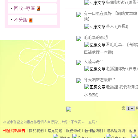
嚇偶與奶奶
(鬼影
‧
回收~專區
有一口氣在真好 【網路文章轉
貼】
‧
不分版
善人
((丹楓))
毛毛蟲的聯想
看毛毛蟲...
(法蘭
車禍處理一本通)
大陸尋奇^^
老狐狸你好
(夢思)
冬天賴床怎麼辦？
老狐狸 我們都知
水 妮妮)
第
本城市刊登之內容為作者個人自行提供上傳，不代表 udn 立場。
刊登網站廣告
︱
關於我們
︱
常見問題
︱
服務條款
︱
著作權聲明
︱
隱私權聲明
︱
客服