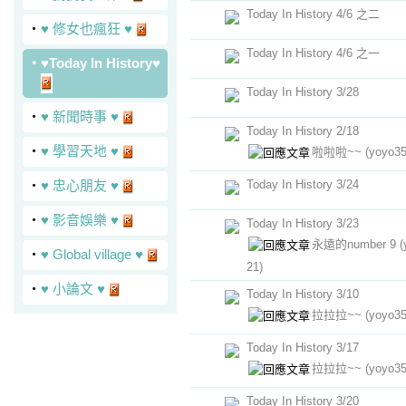
Today In History 4/6 之二
‧
♥ 修女也瘋狂 ♥
Today In History 4/6 之一
‧
♥Today In History♥
Today In History 3/28
‧
♥ 新聞時事 ♥
Today In History 2/18
‧
♥ 學習天地 ♥
啦啦啦~~
(yoyo35
‧
♥ 忠心朋友 ♥
Today In History 3/24
‧
♥ 影音娛樂 ♥
Today In History 3/23
永遠的number 9
(
‧
♥ Global village ♥
21)
‧
♥ 小論文 ♥
Today In History 3/10
拉拉拉~~
(yoyo35
Today In History 3/17
拉拉拉~~
(yoyo35
Today In History 3/20