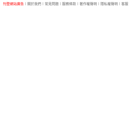
刊登網站廣告
︱
關於我們
︱
常見問題
︱
服務條款
︱
著作權聲明
︱
隱私權聲明
︱
客服