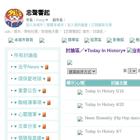
忠聲響起
市長：
Rong ❤
副市長：
加入本城市
｜
推薦本城市
｜
加入我的最愛
｜
訂閱最新文章
udn
／
城市
／
學校社團
／
部落格大賽
／
【忠聲響起】城市
／討論區／
本城市首頁
討論區
精華區
投票區
影像館
推
討論區
／
♥Today In History♥
‧
所有討論版
‧
♥ 治平News ♥
第
‧
♥ 環保愛地球 ♥
標示
心情
討論主題
‧
♥ 重要公告 ♥
Today In History 5/16
‧
♥ 聯絡簿事項 ♥
Today In History 4/20
‧
♥ 心靈隨筆 ♥
News Biweekly (Hip Hop danc
‧
♥ 文章分享 ♥
Today In History 4/7
‧
♥ 猜猜我是誰♥