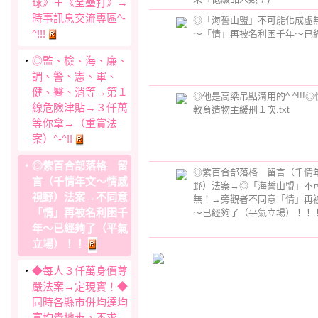
球》＋《全壘打》→
時事訊息交流專區^-
◎「海誓山盟」不可能化成虛
^!!!
～「情」再被名利困千年～已經夠了
‧
◎監、檢、海、廉、
調、警、憲、軍、
健、醫、消等→第１
◎他是高梁吊點滴用的^-^!!!
線危險津貼→３仟萬
教育造物主緩刑１次.txt
等你拿→（重賞法
案）^-^!!
‧
◎紫百合部落格 留
◎紫百合部落格 留言（千情
言（千情年文～情感
野）法案→◎「海誓山盟」不
視野）法案→不同意
無！→旁觀者不同意「情」再
「情」再被名利困千
～已經夠了（平氣立場）！！
年～已經夠了（平氣
立場）！！
‧
◆每人３仟萬身價尊
嚴法案→定現實！◆
同時各縣市併均達均
富均貴地步，不求