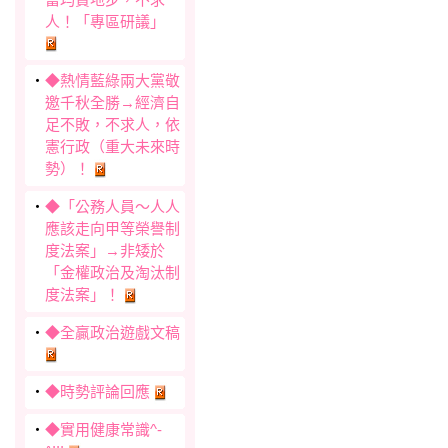
人！「專區研議」
‧
◆熱情藍綠兩大黨敬
邀千秋全勝→經濟自
足不敗，不求人，依
憲行政（重大未來時
勢）！
‧
◆「公務人員～人人
應該走向甲等榮譽制
度法案」→非矮於
「金權政治及淘汰制
度法案」！
‧
◆全贏政治遊戲文稿
‧
◆時勢評論回應
‧
◆實用健康常識^-