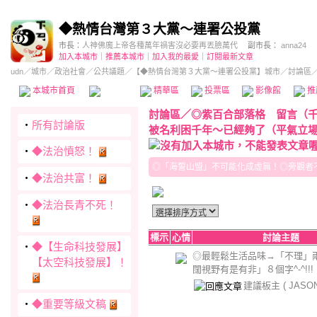
◆熱情台灣第３大黨～連署公投黨
市長：
人神佛魔上帝各種萬年禍害沒必要再丟臉萬代
副市長：
anna24
加入本城市
｜
推薦本城市
｜
加入我的最愛
｜
訂閱最新文章
udn
／
城市
／
政治社會
／
公共議題
／
【◆熱情台灣第３大黨～連署公投黨】城市
／討論區
本城市首頁
討論區
精華區
投票區
影像館
推
討論區
／
◎紫百合部落格 留言（
‧
所有討論版
被名利困千年～已經夠了（平氣立
‧
◆法治憤怒！
◎「海誓山盟」不可能化成虛無！◎旁觀者不同
‧
◆法治共富！
‧
◆法治長青不死！
標示
心情
討論主題
‧
◆【生命科技發展】
◎最輕鬆生活品味→「不理」
【太空科技發展】！
闊視野有是有非」８個字^-^!!!
建議板主
( JASO
‧
◆重要等級文稿