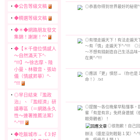
‧
◆公告等級文稿
◎恭喜你得到世界最好的秘密^-^
‧
◆精選等級文稿
‧
◆＊◆網路朋友發文
集錦！謝謝！^^
◎有理走遍天下！有法走遍天
～有「情」走遍天下^-^!!! 
‧
◆【＊千億位情感人
～不想有錢創造自己生活品味
～自然滿天下^-
在美^-^!!!
^!!!】～徐志摩、陸
小曼、林徽音、張幼
◎應該「更」憤怒→（你也是
儀（情感昇華）^-
命！）.txt
^!!!
‧
◎早日結束『濫政
治』、『濫經濟』研
◎提醒～各位晚輩早點懂事，
議專區（＝網路永久
輩「有是有非」免終身遺憾（
性～連署推薦法案）
眼旁觀者）！
^-^!!!
◎很抱歉！自己回
辦法（還是沒則輕鬆１笑）^-^!
‧
◆吃飯城市→《３好
來→低級品人類！)