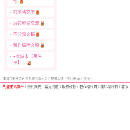
^!!!
‧
部落格交流
‧
城邦專業交流
‧
不分類文稿
‧
舊作庫存文稿
‧
●本城市【黑名
單】！
本城市刊登之內容為作者個人自行提供上傳，不代表 udn 立場。
刊登網站廣告
︱
關於我們
︱
常見問題
︱
服務條款
︱
著作權聲明
︱
隱私權聲明
︱
客服