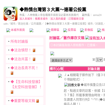
◆熱情台灣第３大黨～連署公投黨
市長：
人神佛魔上帝各種萬年禍害沒必要再丟臉萬代
副市長：
anna24
加入本城市
｜
推薦本城市
｜
加入我的最愛
｜
訂閱最新文章
udn
／
城市
／
政治社會
／
公共議題
／
【◆熱情台灣第３大黨～連署公投黨】城市
／討論區
本城市首頁
討論區
精華區
投票區
影像館
推
討論區
／
舊作庫存文稿
‧
所有討論版
◎本討論版為個人原始舊作，已重編。
‧
◆法治憤怒！
‧
◆法治共富！
第
‧
◆法治長青不死！
標示
心情
討論主題
Ｊ▲相關電子郵件如下（僅３
０項副程式）：
‧
◆【生命科技發展】
◆城市慎重公告13→
【太空科技發展】！
起，點過文章的訪客，依據【
５７集】所載事實理由時效，
生讀書人同等行列】^-^!!!
(◆
‧
◆重要等級文稿
級品人類！)