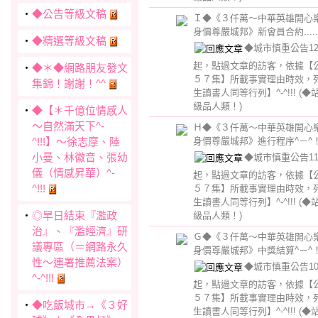
‧
◆公告等級文稿
Ｉ◆《３仟萬～中華英雄開心
身價尊嚴城邦》新會員合約....
‧
◆精選等級文稿
◆城市慎重公告12→
起，點過文章的訪客，依據【
‧
◆＊◆網路朋友發文
５７集】所載事實理由時效，
集錦！謝謝！^^
生讀書人同等行列】^-^!!!
(◆
級品人類！)
‧
◆【＊千億位情感人
～自然滿天下^-
Ｈ◆《３仟萬～中華英雄開心
^!!!】～徐志摩、陸
身價尊嚴城邦》進行程序^－^
小曼、林徽音、張幼
◆城市慎重公告11→
儀（情感昇華）^-
起，點過文章的訪客，依據【
^!!!
５７集】所載事實理由時效，
生讀書人同等行列】^-^!!!
(◆
‧
◎早日結束『濫政
級品人類！)
治』、『濫經濟』研
Ｇ◆《３仟萬～中華英雄開心
議專區（＝網路永久
身價尊嚴城邦》中獎結算^－^
性～連署推薦法案）
◆城市慎重公告10→
^-^!!!
起，點過文章的訪客，依據【
５７集】所載事實理由時效，
‧
◆吃飯城市→《３好
生讀書人同等行列】^-^!!!
(◆