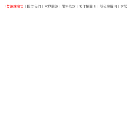
刊登網站廣告
︱
關於我們
︱
常見問題
︱
服務條款
︱
著作權聲明
︱
隱私權聲明
︱
客服