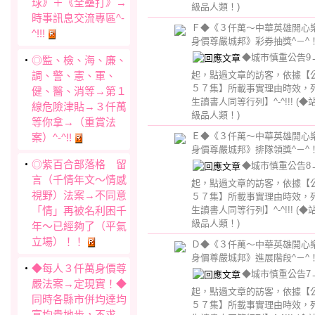
球》＋《全壘打》→
級品人類！)
時事訊息交流專區^-
Ｆ◆《３仟萬～中華英雄開心
^!!!
身價尊嚴城邦》彩券抽獎^－^
◆城市慎重公告9→【
‧
◎監、檢、海、廉、
調、警、憲、軍、
起，點過文章的訪客，依據【
５７集】所載事實理由時效，
健、醫、消等→第１
生讀書人同等行列】^-^!!!
(◆
線危險津貼→３仟萬
級品人類！)
等你拿→（重賞法
Ｅ◆《３仟萬～中華英雄開心
案）^-^!!
身價尊嚴城邦》排隊領獎^－^
‧
◎紫百合部落格 留
◆城市慎重公告8→【
言（千情年文～情感
起，點過文章的訪客，依據【
視野）法案→不同意
５７集】所載事實理由時效，
「情」再被名利困千
生讀書人同等行列】^-^!!!
(◆
級品人類！)
年～已經夠了（平氣
立場）！！
Ｄ◆《３仟萬～中華英雄開心
身價尊嚴城邦》進展階段^－^
‧
◆每人３仟萬身價尊
◆城市慎重公告7→【
嚴法案→定現實！◆
起，點過文章的訪客，依據【
同時各縣市併均達均
５７集】所載事實理由時效，
富均貴地步，不求