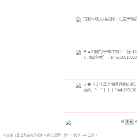
抱歉本區文稿故障，已重新編
Ｋ▲相關電子郵件如下（僅３
０項副程式）：(mak10010010
Ｊ◆《３仟萬身價尊嚴開心城
合約...^－^！！！(mak1001001
第
本城市刊登之內容為作者個人自行提供上傳，不代表 udn 立場。