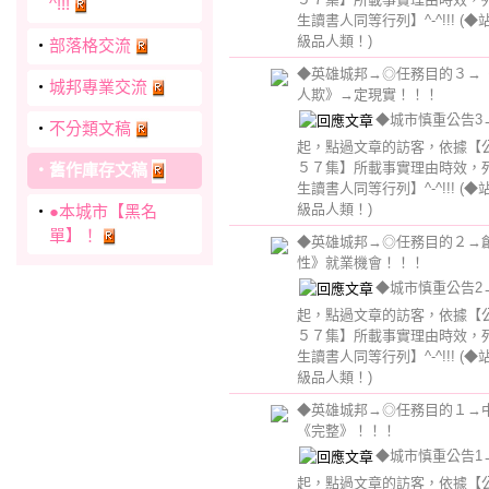
^!!!
生讀書人同等行列】^-^!!!
(◆
級品人類！)
‧
部落格交流
◆英雄城邦→◎任務目的３→
‧
城邦專業交流
人欺》→定現實！！！
◆城市慎重公告3→【
‧
不分類文稿
起，點過文章的訪客，依據【
５７集】所載事實理由時效，
‧
舊作庫存文稿
生讀書人同等行列】^-^!!!
(◆
級品人類！)
‧
●本城市【黑名
單】！
◆英雄城邦→◎任務目的２→
性》就業機會！！！
◆城市慎重公告2→【
起，點過文章的訪客，依據【
５７集】所載事實理由時效，
生讀書人同等行列】^-^!!!
(◆
級品人類！)
◆英雄城邦→◎任務目的１→
《完整》！！！
◆城市慎重公告1→【
起，點過文章的訪客，依據【