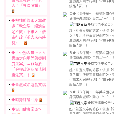
生讀書人同等行列】^-^!!!
(◆
人！「專區研議」
級品人類！)
Ｃ◆《３仟萬～中華英雄開心
身價尊嚴城邦》廣告...^－^！
‧
◆熱情藍綠兩大黨敬
◆城市慎重公告6→【
邀千秋全勝→經濟自
起，點過文章的訪客，依據【
足不敗，不求人，依
５７集】所載事實理由時效，
憲行政（重大未來時
生讀書人同等行列】^-^!!!
(◆
勢）！
級品人類！)
‧
◆「公務人員～人人
Ｂ◆《３仟萬～中華英雄開心
身價尊嚴城邦》目的...^－^！
應該走向甲等榮譽制
◆城市慎重公告5→【
度法案」→非矮於
「金權政治及淘汰制
起，點過文章的訪客，依據【
度法案」！
５７集】所載事實理由時效，
生讀書人同等行列】^-^!!!
(◆
‧
◆全贏政治遊戲文稿
級品人類！)
Ａ◆《３仟萬～中華英雄開心
身價尊嚴城邦》動力...^－^！
‧
◆時勢評論回應
◆城市慎重公告4→【
‧
◆實用健康常識^-
起，點過文章的訪客，依據【
５７集】所載事實理由時效，