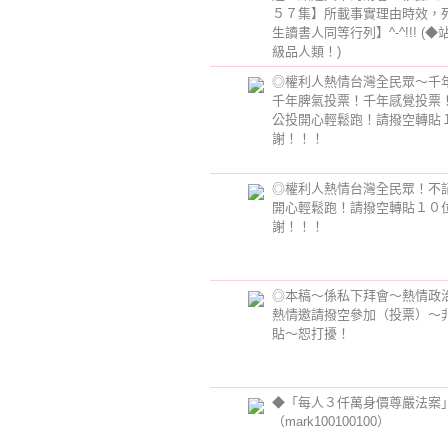
５７集】所載事實理由時效，
生讀書人同等行列】^-^!!!
(◆
級品人類！)
◎權利人熱情台灣全民眾～千
千年脾氣投票！千年感覺投票
公投開心輕鬆跑！請撥空轉貼
謝！！！
◎權利人熱情台灣全民眾！不
開心輕鬆跑！請撥空轉貼１０
謝！！！
◎本稿～係私下拜會～熱情政
熱情邀請撥空參加（投票）～
貼～恕打擾！
◆「每人３仟萬身價尊嚴法案
（mark100100100）