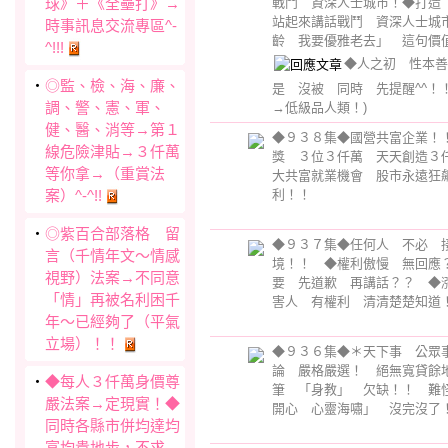
球》＋《全壘打》→
戰鬥 資深人士城市！◆打造
站起來講話戰鬥 資深人士城
時事訊息交流專區^-
齡 我要優雅老去」 這句價
^!!!
◆人之初 性本善
‧
◎監、檢、海、廉、
是 沒被 同時 先提醒^^！
調、警、憲、軍、
→低級品人類！)
健、醫、消等→第１
◆９３８集◆國營共富企業！
線危險津貼→３仟萬
獎 ３位３仟萬 天天創造３
等你拿→（重賞法
大共富就業機會 股市永遠狂
案）^-^!!
利！！
‧
◎紫百合部落格 留
◆９３７集◆任何人 不必 
言（千情年文～情感
境！！ ◆權利傲慢 無回應
視野）法案→不同意
要 先道歉 再講話？？ ◆
「情」再被名利困千
害人 有權利 清清楚楚知道
年～已經夠了（平氣
立場）！！
◆９３６集◆＊天下事 公眾
論 嚴格嚴選！ 絕無寬貸餘
‧
◆每人３仟萬身價尊
筆 「身教」 欠缺！！ 難
嚴法案→定現實！◆
開心 心靈海嘯」 沒完沒了
同時各縣市併均達均
富均貴地步，不求