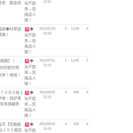
11:51
發表 都是政
站不起
來→低
級品人
類！
檔案◆科學證
◆
2011/07/19
0
2,239
0
10:10
條路！
站不起
來→低
級品人
類！
３關鍵】！
◆
2011/07/11
1
1,035
1
21:21
站不起
你的創作照
來→低
好慘！嘻嘻！
級品人
類！
→ＴＶＢＳ每１
◆
2011/06/22
0
509
0
12:22
學者，但好像
站不起
像有串通鹹魚
來→低
級品人
類！
每天【吃飽飯
◆
2011/06/16
0
532
0
11:03
張貼１００篇訊
站不起