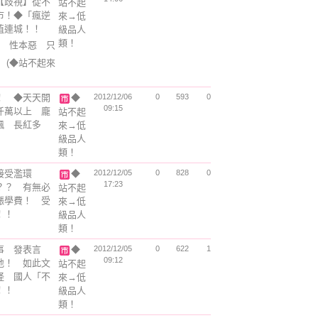
【歧視】從不
站不起
市！◆「瘋逆
來→低
值連城！！
級品人
類！
 性本惡 只
！
(◆站不起來
！ ◆天天開
◆
2012/12/06
0
593
0
09:15
仟萬以上 龐
站不起
飆 長紅多
來→低
級品人
類！
接受濫環
◆
2012/12/05
0
828
0
17:23
？？ 有無必
站不起
漲學費！ 受
來→低
！！
級品人
類！
事 發表言
◆
2012/12/05
0
622
1
09:12
地！ 如此文
站不起
怪 國人「不
來→低
！！
級品人
類！