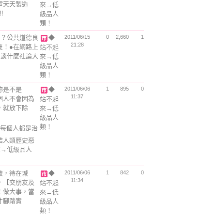
室天天製造
來→低
!
級品人
類！
】？公共道德良
◆
2011/06/15
0
2,660
1
21:28
隻！●在網路上
站不起
上談什麼社論大
來→低
級品人
類！
 妳是不是
◆
2011/06/06
1
895
0
11:37
個人不會因為
站不起
，就放下除
來→低
級品人
類！
每個人都是治
結人類歷史惡
來→低級品人
破，待在城
◆
2011/06/06
1
842
0
11:34
，【交朋友及
站不起
！做大事，當
來→低
才腳踏實
級品人
類！