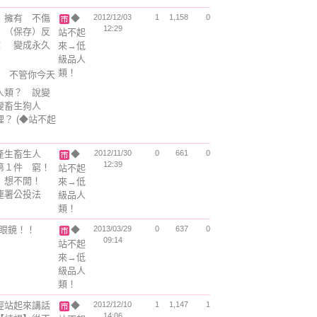
 擁有 不傷
◆
2012/12/03
1
1,158
0
12:29
）（保存）反
站不起
！ 變成永久
來→低
級品人
類！
 不管你今天
人類？ 說變
變畜生狗人
理？
(◆站不起
產生畜生人
◆
2012/11/30
0
661
0
12:39
第１件 窮！
站不起
！ 想不開！
來→低
連署公投法
級品人
類！
眼鏡！！
◆
2013/03/29
0
637
0
09:14
站不起
來→低
級品人
類！
經站起來講話
◆
2012/12/10
1
1,147
1
14:06