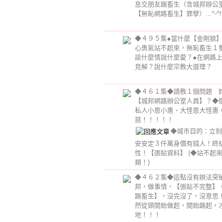
息交朋友踹畜生（含城邦辦公
【無恥網路畜生】罪孽）...^-^!!
◆４９５集●當什麼【金剛狼
心勇氣站不起來，無恥畜生１
談什麼情說什麼愛？●在網路
見解？說什麼宗教大道理？
◆４６１集◆請教１個問題
【城邦網路辦公室人員】？◆
私人小恩小惠、大怪恩大怪惠
惡！！！！！
◆城市目的：立刻
安安定３仟萬身價有錢人！終
性！【張貼資料】
(◆站不起
類！)
◆４６２集◆這點沒有辦法突
邦，做事情，【張貼不完整】
踹畜生】，沒完沒了，沒意思
然從頭開始做起，開始踹起，
地！！！