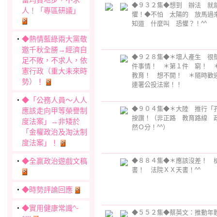
◆９３２集◆想到 辦法 就
人！「專區研議」
懼！◆不怕 太陽的 放馬過
知道 什麼叫 恐懼？！^^
‧
◆熱情藍綠兩大黨敬
邀千秋全勝→經濟自
◆９２８集◆＊壞人產生 很
足不敗，不求人，依
件事情！ ＊第１件 窮！ 
憲行政（重大未來時
教育！ 想不開！ ＊隨時歡
勢）！
連署公投法案！！
‧
◆「公務人員～人人
◆９０４集◆＊大陸 推行
應該走向甲等榮譽制
按讚！（非正路 教育路線 
度法案」→非矮於
然Ｏ分！^^）
「金權政治及淘汰制
度法案」！
‧
◆全贏政治遊戲文稿
◆８８４集◆＊應該沒差！ 
書！ 法院ＸＸ天書！^^
‧
◆時勢評論回應
‧
◆實用健康常識^-
◆５５２集◆蔡英文：推動年