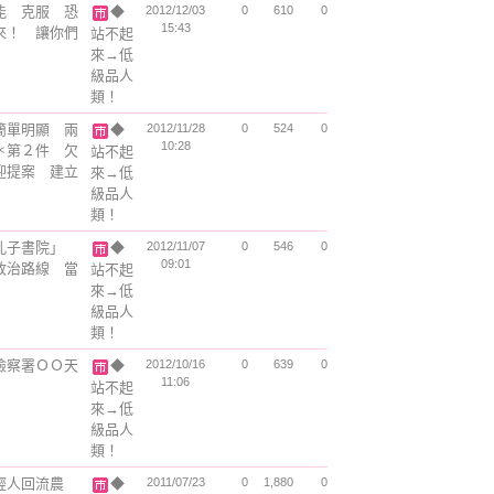
能 克服 恐
◆
2012/12/03
0
610
0
15:43
來！ 讓你們
站不起
來→低
級品人
類！
簡單明顯 兩
◆
2012/11/28
0
524
0
10:28
＊第２件 欠
站不起
迎提案 建立
來→低
級品人
類！
「孔子書院」
◆
2012/11/07
0
546
0
09:01
政治路線 當
站不起
來→低
級品人
類！
檢察署ＯＯ天
◆
2012/10/16
0
639
0
11:06
站不起
來→低
級品人
類！
輕人回流農
◆
2011/07/23
0
1,880
0