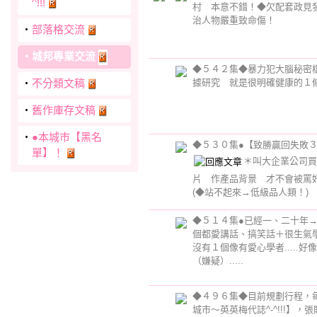
^!!!
村 本意不錯！◆欠配套政見
治人物嚴重致命傷！
‧
部落格交流
‧
城邦專業交流
◆５４２集◆暴力犯大腦秘密
‧
不分類文稿
據研究 就是很明確健康的１
‧
舊作庫存文稿
‧
●本城市【黑名
◆５３０集●【致勝贏回失敗
單】！
＊叫大企業公司買
片 作產品背景 才不會被罵
(◆站不起來→低級品人類！)
◆５１４集●已經一、二十年
個都愛講話、搞笑話＋很生氣
沒有１個像有愛心學者.....好
（嫌疑）.....
◆４９６集◆目前規劃行程，
城市～英英梅代誌^-^!!!】，