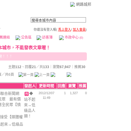
網路城邦
／
你還沒有登入喔(
馬上登入
/
加入會員
)
薦連結
公告區
訪客簿
市政中心
(0)
謝！！！
主題
112
、回覆
21
／共
133
｜瀏覽
67,947
｜推薦
30
頁／共6頁
發起人
更新時間
回應
瀏覽
推薦
dn聯合新聞網
◆
2012/12/07
1
1,327
0
11:49
民眾 最有價
站不起
應全民眾【憤
來→低
級品人
類！
接受【媒體權
不起來→低級品