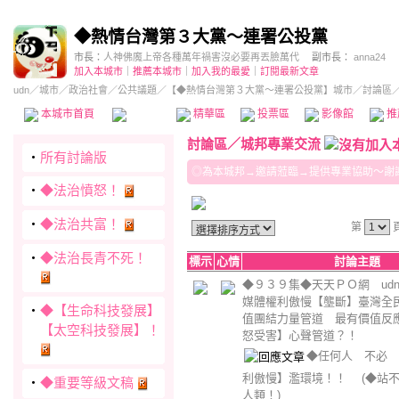
◆熱情台灣第３大黨～連署公投黨
市長：
人神佛魔上帝各種萬年禍害沒必要再丟臉萬代
副市長：
anna24
加入本城市
｜
推薦本城市
｜
加入我的最愛
｜
訂閱最新文章
udn
／
城市
／
政治社會
／
公共議題
／
【◆熱情台灣第３大黨～連署公投黨】城市
／討論區
本城市首頁
討論區
精華區
投票區
影像館
推
討論區
／
城邦專業交流
‧
所有討論版
◎為本城邦→邀請蒞臨→提供專業協助～謝
‧
◆法治憤怒！
‧
◆法治共富！
第
‧
◆法治長青不死！
標示
心情
討論主題
◆９３９集◆天天ＰＯ網 u
媒體權利傲慢【壟斷】臺灣全
‧
◆【生命科技發展】
值團結力量管道 最有價值反
【太空科技發展】！
怒受害】心聲管道？！
◆任何人 不必 
利傲慢】濫環境！！
(◆站
‧
◆重要等級文稿
人類！)