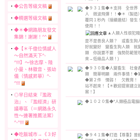
‧
◆公告等級文稿
◆９３１集◆＊支持 全世界
人 微波飛彈！！◆＊（製造
‧
◆精選等級文稿
覆同１秒內（接續連結）發生
使用！！
‧
◆＊◆網路朋友發文
▲人類人性很犯賤
集錦！謝謝！^^
是不是善良人類？ 或畜生狗
好就變好 變畜生狗人類 就
‧
◆【＊千億位情感人
類 你說要不要 強勢防範管
～自然滿天下^-
來→低級品人類！)
^!!!】～徐志摩、陸
◆９３０集◆人變畜生 社會
小曼、林徽音、張幼
類 簡單明顯 兩件事情！◆
儀（情感昇華）^-
◆第２件 懦弱！ 欠教育
^!!!
站不起來！【＊歡迎提案建立
案！】
‧
◎早日結束『濫政
治』、『濫經濟』研
◆１０２０集◆*人類極品電腦
議專區（＝網路永久
性～連署推薦法案）
^-^!!!
‧
◆吃飯城市→《３好
◆９４１集◆打造【尊重】曾