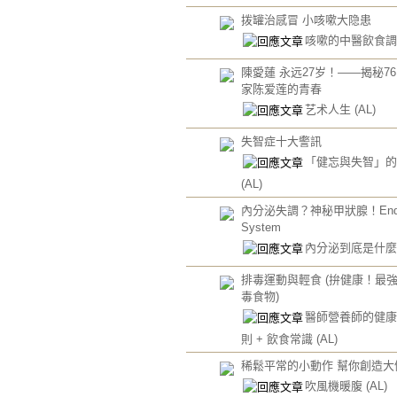
拨罐治感冒 小咳嗽大隐患
咳嗽的中醫飲食
陳愛蓮 永远27岁！——揭秘7
家陈爱莲的青春
艺术人生
(AL)
失智症十大警訊
「健忘與失智」的
(AL)
內分泌失調？神秘甲狀腺！Endoc
System
內分泌到底是什
排毒運動與輕食 (拚健康！最
毒食物)
醫師營養師的健康
則 + 飲食常識
(AL)
稀鬆平常的小動作 幫你創造大
吹風機暖腹
(AL)