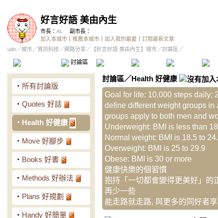
好言好語 美由內生
市長：
AL
副市長：
加入本城市
｜
推薦本城市
｜
加入我的最愛
｜
訂閱最新文章
udn
／
城市
／
資訊科技
／
網路分享
／
【好言好語 美由內生】城市
／討論區／
本城市首頁
討論區
精華區
投票區
影像館
推
討論區
／
Health 好健康
‧
所有討論版
Goal for life: 10,000 steps daily;
‧
Quotes 好話
define different weight groups in
groups apply to both men and w
‧
Health 好健康
Underweight: BMI is less than 18
Normal weight: BMI is 18.5 to 24.9
‧
Move 好腳步
Overweight: BMI is 25 to 29.9
Obese: BMI is 30 or more
‧
Books 好書
健康快樂的個習慣
‧
Methods 好辦法
抱持「一切都會變得更美好」的正
再少一些
‧
Plans 好規劃
能走路就走路, 與更多的同好者
‧
Handy 好簡單