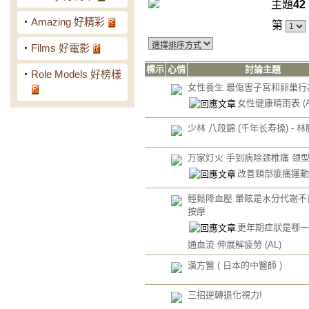
主題
42
‧
Amazing 好精彩
第
‧
Films 好電影
標示
心情
討論主題
‧
Role Models 好榜樣
女性養生 最傷害子宮和卵巢行
女性健康晴雨表
(
少林 八段錦 (千年长寿操) - 
万家灯火 手到病除颈椎痛 颈
改善頸部痠痛運
輕鬆降血壓 暈眩是水分代謝不
按摩
更年期症狀是哪一
通血流 伸展解疲勞
(AL)
漢方醫 ( 日本的中醫師 )
三招逆轉退化視力!