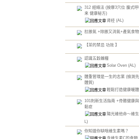
312 經絡法 (按摩3穴位 腹式
来 健康秘方)
肾经
(AL)
肚脹氣 +除脹又消氣+產氣食
【茶的禁忌 功效 】
認識五穀雜糧
Solar Oven
(AL)
體重管理是一生的志業 (檢測
體質)
輕鬆打造健康暖
101則新生活指南 +骨骼健康
鬆症
陽光維他命～維生
L)
你知道你缺啥維生素嗎？
含維生素C的食物