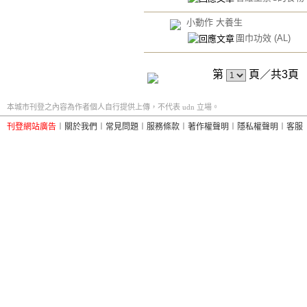
小動作 大養生
圍巾功效
(AL)
第
頁／共3
本城市刊登之內容為作者個人自行提供上傳，不代表 udn 立場。
刊登網站廣告
︱
關於我們
︱
常見問題
︱
服務條款
︱
著作權聲明
︱
隱私權聲明
︱
客服