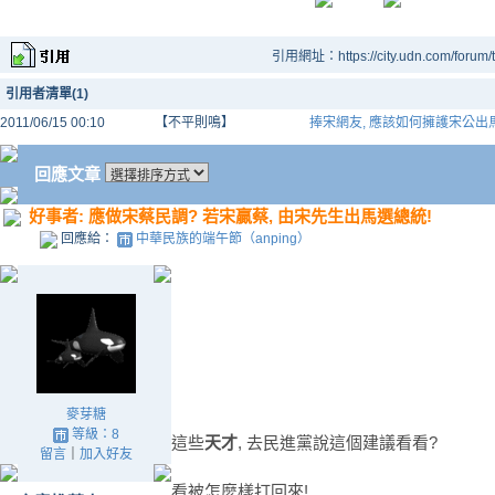
引用網址：https://city.udn.com/forum
引用者清單(1)
2011/06/15 00:10
【不平則鳴】
捧宋網友, 應該如何擁護宋公出
回應文章
好事者: 應做宋蔡民調? 若宋贏蔡, 由宋先生出馬選總統!
回應給：
中華民族的端午節（anping）
麥芽糖
等級：8
這些
天才
, 去民進黨說這個建議看看?
留言
｜
加入好友
看被怎麼樣打回來!