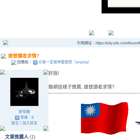
引用網址：https://city.udn.com/forum
誰替讀者求情?
回應給：
分身一定被神靈懲罰（anping）
好說!
聯網這樣子推薦, 誰替讀者求情?
麥芽糖
等級：8
留言
｜
加入好友
文章推薦人
(1)