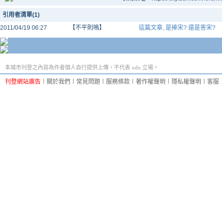
引用者清單(1)
2011/04/19 06:27
【不平則鳴】
這篇文章, 是捧宋? 還是害宋?
本城市刊登之內容為作者個人自行提供上傳，不代表 udn 立場。
刊登網站廣告
︱
關於我們
︱
常見問題
︱
服務條款
︱
著作權聲明
︱
隱私權聲明
︱
客服