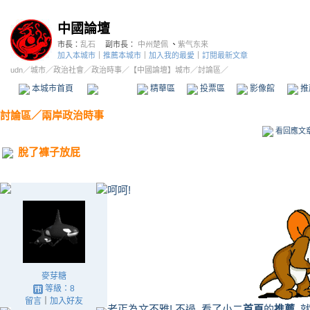
中國論壇
市長：
乱石
副市長：
中州楚佩
、
紫气东来
加入本城市
｜
推薦本城市
｜
加入我的最愛
｜
訂閱最新文章
udn
／
城市
／
政治社會
／
政治時事
／
【中國論壇】城市
／討論區／
本城市首頁
討論區
精華區
投票區
影像館
推
討論區
／
兩岸政治時事
看回應文
脫了褲子放屁
呵呵!
麥芽糖
等級：8
留言
｜
加入好友
老丐為文不雅! 不過, 看了小二
首頁
的
推薦
,