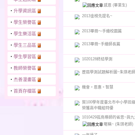
感恩
(畢業生)
‧
升學資訊區
2013金榜先提名~
‧
學生榮譽區
2013畢冊〜手繪校園篇
‧
學生樂活區
2013畢冊~手繪師長篇
‧
學生三品區
‧
學生學習區
1020128終結學測
‧
教師榮譽區
歷屆學測試題解析圖~朱琪老
‧
杰善漫畫區
機會。恩惠。智慧
‧
首頁存檔區
賀100學年度臺北市中小學班
榮獲高中職組特優
1010429孤鳥導師的省思~與
暱稱~
(朱琪老師)
一年過了