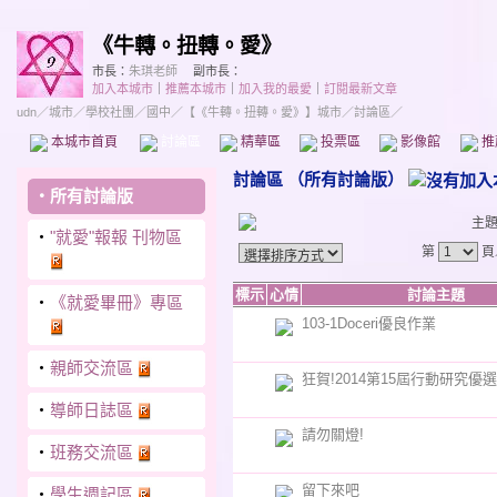
《牛轉。扭轉。愛》
市長：
朱琪老師
副市長：
加入本城市
｜
推薦本城市
｜
加入我的最愛
｜
訂閱最新文章
udn
／
城市
／
學校社團
／
國中
／
【《牛轉。扭轉。愛》】城市
／討論區／
本城市首頁
討論區
精華區
投票區
影像館
推
討論區
（
所有討論版
）
‧
所有討論版
主
‧
"就愛"報報 刊物區
第
頁
標示
心情
討論主題
‧
《就愛畢冊》專區
103-1Doceri優良作業
‧
親師交流區
狂賀!2014第15屆行動研究優
‧
導師日誌區
請勿關燈!
‧
班務交流區
留下來吧
‧
學生週記區