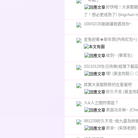
好快哦！大家都變
了！想必更成熟了!
(lingchun t
100/02/20謝謝讓我遇見你~
金兔迎春★新年賀(內有紅包+)
收到~
(畢業生)
20110129生日快樂(相簿下載區
噗!
(黃金肉鬆◎.◎
其實大家都默默的在看著吧
好久不見
(黃金肉
人&人之間的情誼？
表面功夫嘛~
(Che
991229好久不見~給九愛及帥
原來~
(朱琪老師)