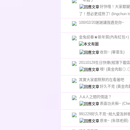
好快哦！大家都變
了！想必更成熟了!
(lingchun t
100/02/20謝謝讓我遇見你~
金兔迎春★新年賀(內有紅包+)
收到~
(畢業生)
20110129生日快樂(相簿下載區
噗!
(黃金肉鬆◎.◎
其實大家都默默的在看著吧
好久不見
(黃金肉
人&人之間的情誼？
表面功夫嘛~
(Che
991229好久不見~給九愛及帥
原來~
(朱琪老師)