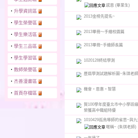
感恩
(畢業生)
‧
升學資訊區
2013金榜先提名~
‧
學生榮譽區
2013畢冊〜手繪校園篇
‧
學生樂活區
2013畢冊~手繪師長篇
‧
學生三品區
‧
學生學習區
1020128終結學測
‧
教師榮譽區
歷屆學測試題解析圖~朱琪老
‧
杰善漫畫區
機會。恩惠。智慧
‧
首頁存檔區
賀100學年度臺北市中小學班
榮獲高中職組特優
1010429孤鳥導師的省思~與
暱稱~
(朱琪老師)
一年過了