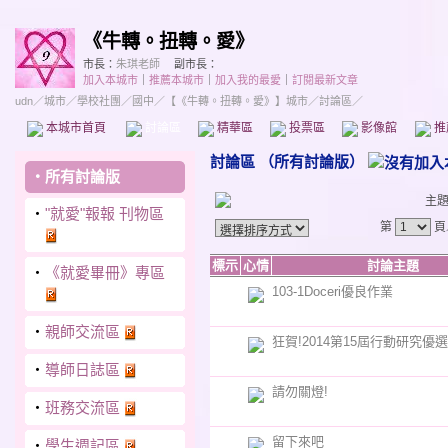
《牛轉。扭轉。愛》
市長：
朱琪老師
副市長：
加入本城市
｜
推薦本城市
｜
加入我的最愛
｜
訂閱最新文章
udn
／
城市
／
學校社團
／
國中
／
【《牛轉。扭轉。愛》】城市
／討論區／
本城市首頁
討論區
精華區
投票區
影像館
推
討論區
（
所有討論版
）
‧
所有討論版
主
‧
"就愛"報報 刊物區
第
頁
標示
心情
討論主題
‧
《就愛畢冊》專區
103-1Doceri優良作業
‧
親師交流區
狂賀!2014第15屆行動研究優
‧
導師日誌區
請勿關燈!
‧
班務交流區
留下來吧
‧
學生週記區