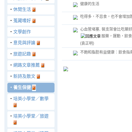
健康的生活
‧
休閒生活
吃得多，不忌食，也不會增加
‧
蒐藏嗜好
心血管堵塞, 裝支架會比吃藥好
‧
文學創作
服藥，運動，飲食
‧
意見與評論
(袁正明)
不飽和脂肪有益健康：飲食指
‧
旅遊記趣
‧
網路文章推薦
‧
新詩及散文
‧
養生保健
‧
培英小學堂／數學
‧
培英小學堂／旅遊