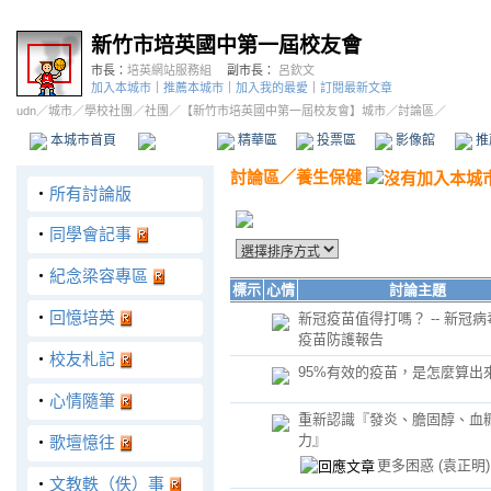
新竹市培英國中第一屆校友會
市長：
培英網站服務組
副市長：
呂欽文
加入本城市
｜
推薦本城市
｜
加入我的最愛
｜
訂閱最新文章
udn
／
城市
／
學校社團
／
社團
／
【新竹市培英國中第一屆校友會】城市
／討論區／
本城市首頁
討論區
精華區
投票區
影像館
推
討論區
／
養生保健
‧
所有討論版
‧
同學會記事
‧
紀念梁容專區
標示
心情
討論主題
‧
回憶培英
新冠疫苗值得打嗎？ -- 新冠
疫苗防護報告
‧
校友札記
95%有效的疫苗，是怎麼算出
‧
心情隨筆
重新認識『發炎、膽固醇、血
力』
‧
歌壇憶往
更多困惑
(袁正明)
‧
文教軼（佚）事