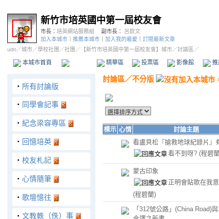
新竹市培英國中第一屆校友會
市長：
培英網站服務組
副市長：
呂欽文
加入本城市
｜
推薦本城市
｜
加入我的最愛
｜
訂閱最新文章
udn
／
城市
／
學校社團
／
社團
／
【新竹市培英國中第一屆校友會】城市
／討論區／
本城市首頁
討論區
精華區
投票區
影像館
推
討論區
／
不分版
‧
所有討論版
‧
同學會記事
‧
紀念梁容專區
標示
心情
討論主題
‧
回憶培英
看盧貝松『搶救地球紀錄片』
看不到呀?
(程碧蘭
‧
校友札記
蒙古印象
‧
心情隨筆
正明會貼歌在我意
(程碧蘭)
‧
歌壇憶往
「312號公路」(China Road
‧
文教軼（佚）事
合譯之新書