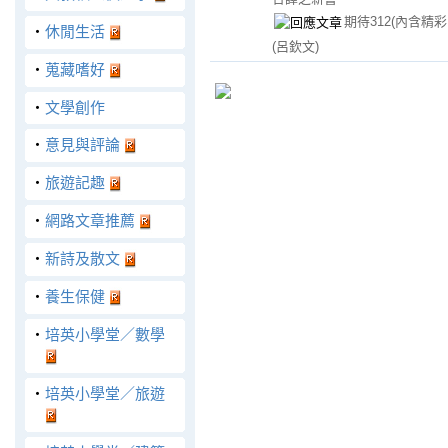
期待312(內含精彩
‧
休閒生活
(呂欽文)
‧
蒐藏嗜好
‧
文學創作
‧
意見與評論
‧
旅遊記趣
‧
網路文章推薦
‧
新詩及散文
‧
養生保健
‧
培英小學堂／數學
‧
培英小學堂／旅遊