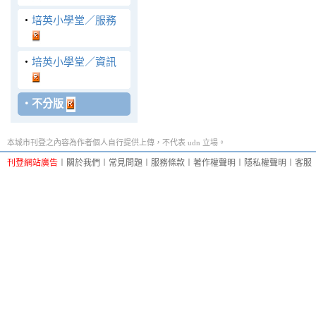
‧
培英小學堂／服務
‧
培英小學堂／資訊
‧
不分版
本城市刊登之內容為作者個人自行提供上傳，不代表 udn 立場。
刊登網站廣告
︱
關於我們
︱
常見問題
︱
服務條款
︱
著作權聲明
︱
隱私權聲明
︱
客服