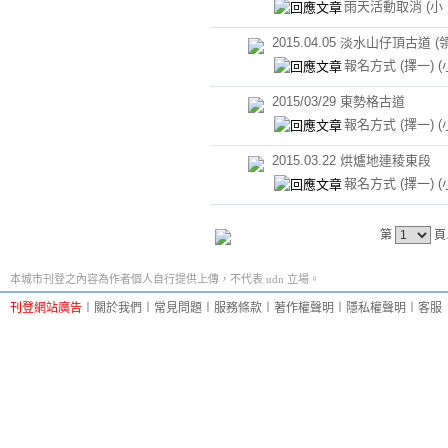
雨天活動取消
(小
2015.04.05 淡水山仔頂古道 (
報名方式 (擇一)
(
2015/03/29 東勢格古道
報名方式 (擇一)
(
2015.03.22 烘爐地連稜東段
報名方式 (擇一)
(
第
頁
本城市刊登之內容為作者個人自行提供上傳，不代表 udn 立場。
刊登網站廣告
︱
關於我們
︱
常見問題
︱
服務條款
︱
著作權聲明
︱
隱私權聲明
︱
客服