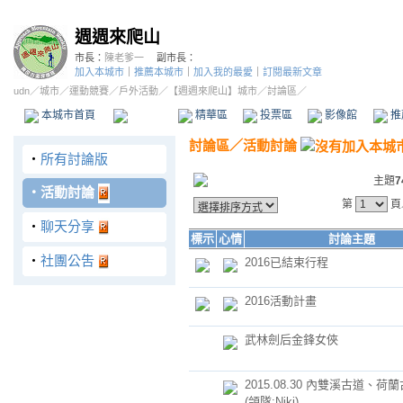
週週來爬山
市長：
陳老爹一
副市長：
加入本城市
｜
推薦本城市
｜
加入我的最愛
｜
訂閱最新文章
udn
／
城市
／
運動競賽
／
戶外活動
／
【週週來爬山】城市
／討論區／
本城市首頁
討論區
精華區
投票區
影像館
推
討論區
／
活動討論
‧
所有討論版
主題
7
‧
活動討論
第
頁
‧
聊天分享
標示
心情
討論主題
‧
社團公吿
2016已結束行程
2016活動計畫
武林劍后金鋒女俠
2015.08.30 內雙溪古道、荷
(領隊:Niki)