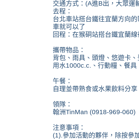
交通方式：(A進B出，大眾運輸
去程：
台北車站搭台鐵往宜蘭方向的
車就可以了
回程：在猴硐站搭台鐵宜蘭線
攜帶物品：
背包、雨具、頭燈、悠遊卡、
用水1000c.c.、行動糧、餐具
午餐：
自理並帶熟食或水果飲料分享
領隊：
翰洲TinMan (0918-969-060)
注意事項：
(1).參加活動的夥伴，除按