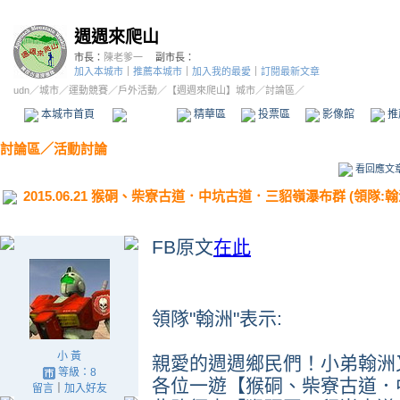
週週來爬山
市長：
陳老爹一
副市長：
加入本城市
｜
推薦本城市
｜
加入我的最愛
｜
訂閱最新文章
udn
／
城市
／
運動競賽
／
戶外活動
／
【週週來爬山】城市
／討論區／
本城市首頁
討論區
精華區
投票區
影像館
推
討論區
／
活動討論
看回應文
2015.06.21 猴硐、柴寮古道．中坑古道．三貂嶺瀑布群 (領隊:翰
FB原文
在此
領隊"翰洲"表示:
小 黃
親愛的週週鄉民們！小弟翰洲又
等級：8
各位一遊【猴硐、柴寮古道．
留言
｜
加入好友