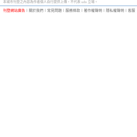
本城市刊登之內容為作者個人自行提供上傳，不代表 udn 立場。
刊登網站廣告
︱
關於我們
︱
常見問題
︱
服務條款
︱
著作權聲明
︱
隱私權聲明
︱
客服