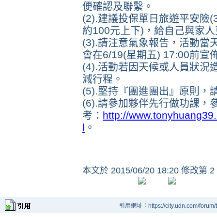
便確認及聯繫。
(2).建議投保單日旅遊平安險(
約100元上下)，給自己與家
(3).請注意氣象報告，活動當
會在6/19(星期五) 17:00
(4).活動若因天候或人員狀
減行程。
(5).堅持『團進團出』原則
(6).請參加夥伴先行做功課
考：
http://
www.tonyhuang39
l
。
本文於
2015/06/20 18:20 修改第 2
引用網址：https://city.udn.com/forum