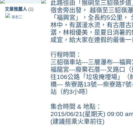
此路徑由「猴硐至三貂嶺步道
文章推薦人
(1)
宿舍旁出發， 越嶺至三貂嶺
「福興宮」，
全長約5公里，
臭老三
林中，有潺湲水流，有古厝古
潺，林相優美，是夏日消暑的
咸宜，給大家在連假的最後一
行程時間：
三貂嶺車站---三層瀑布---福興
福龍宮---廢棄石厝---叉路
口（
往106公路「垃圾
掩埋場」（約
橋--- 柴寮路13號---柴寮路7號
站（約3小時）
集合時間 & 地點：
2015/06/21(星期天) 09
(建議搭乘火車前往)