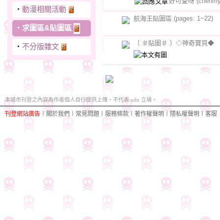
好可愛呀
(chenmy
‧
動漫相關活動
航海王貼圖區 (pages: 1~22)
‧
求圖區&貼圖區
〔 ＃貼圖＃ 〕◇神奇寶貝◆
‧
不分版雜文
本城市刊登之內容為作者個人自行提供上傳，不代表 udn 立場。
刊登網站廣告
︱
關於我們
︱
常見問題
︱
服務條款
︱
著作權聲明
︱
隱私權聲明
︱
客服