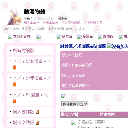
動漫物語
市長：
.ⓢⓜⓘⓛⓔ.芯
副市長：
加入本城市
｜
推薦本城市
｜
加入我的最愛
｜
訂閱最新文章
udn
／
城市
／
生活時尚
／
動漫
／
【動漫物語】城市
／討論區／
本城市首頁
討論區
精華區
投票區
影像館
推
討論區
／
求圖區&貼圖區
‧
所有討論版
想要誰的圖呢
‧
。╳﹢少女漫畫﹢╳
還是有什麼喜歡的圖
想和大家分享呢
‧
。╳﹢少年漫畫﹢╳
都在這裡發表吧^^
‧
。╳﹢BL漫畫﹢╳
‧
同人創作版
標示
心情
討論主題
守護甜心〈亞夢〉
‧
城市交誼廳