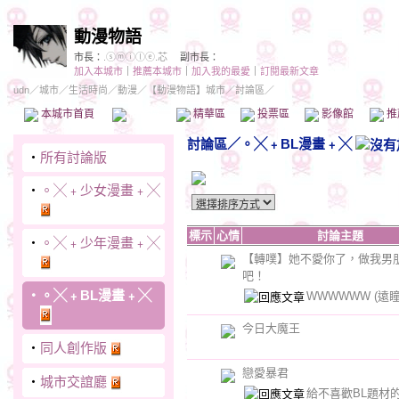
動漫物語
市長：
.ⓢⓜⓘⓛⓔ.芯
副市長：
加入本城市
｜
推薦本城市
｜
加入我的最愛
｜
訂閱最新文章
udn
／
城市
／
生活時尚
／
動漫
／
【動漫物語】城市
／討論區／
本城市首頁
討論區
精華區
投票區
影像館
推
討論區
／
。╳﹢BL漫畫﹢╳
‧
所有討論版
‧
。╳﹢少女漫畫﹢╳
標示
心情
討論主題
‧
。╳﹢少年漫畫﹢╳
【轉噗】她不愛你了，做我男
吧！
‧
。╳﹢BL漫畫﹢╳
WWWWWW
(遠
今日大魔王
‧
同人創作版
戀愛暴君
‧
城市交誼廳
給不喜歡BL題材