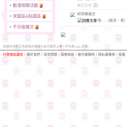
‧
動漫相關活動
ⓜⓘⓛⓔ.芯)
純情羅曼史
‧
求圖區&貼圖區
哦.....
(嵐冥‧聿)
‧
不分版雜文
本城市刊登之內容為作者個人自行提供上傳，不代表 udn 立場。
刊登網站廣告
︱
關於我們
︱
常見問題
︱
服務條款
︱
著作權聲明
︱
隱私權聲明
︱
客服