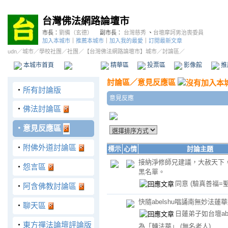
台灣佛法網路論壇市
市長：
劉備（玄德）
副市長：
台灣慈秀
、
台壇摩訶男治喪委員
加入本城市
｜
推薦本城市
｜
加入我的最愛
｜
訂閱最新文章
udn
／
城市
／
學校社團
／
社團
／
【台灣佛法網路論壇市】城市
／討論區／
本城市首頁
討論區
精華區
投票區
影像館
推
討論區
／
意見反應區
‧
所有討論版
意見反應
‧
佛法討論區
‧
意見反應區
‧
附佛外道討論區
標示
心情
討論主題
接納淨修師兄建議，大赦天下
‧
怨言區
黑名單。
同意
(驗真善福=聖
‧
阿含佛教討論區
快隨abelshu唱誦南無妙法蓮
‧
聊天區
日蓮弟子如台壇abe
‧
東方禪法論壇評論版
為「轉法華」
(無名老人)