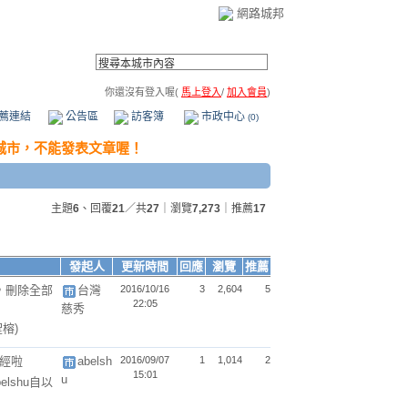
網路城邦
你還沒有登入喔(
馬上登入
/
加入會員
)
薦連結
公告區
訪客簿
市政中心
(0)
主題
6
、回覆
21
／共
27
｜瀏覽
7,273
｜推薦
17
發起人
更新時間
回應
瀏覽
推薦
，刪除全部
台灣
2016/10/16
3
2,604
5
22:05
慈秀
榕)
華經啦
abelsh
2016/09/07
1
1,014
2
15:01
u
lshu自以