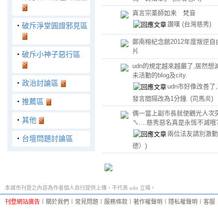
真言宗薬師如来 梵音
讚嘆
(台灣慈秀)
‧
破斥淨堂圓證邪見區
鄭南榕紀念館2012年度叛逆
片
‧
破斥小神子惡行區
udn的規定越來越嚴了,居然想
未活動的blog及city.
‧
政治討論區
udn市好像改善了
發言間隔改為1分鐘.
(司馬炎)
‧
推薦區
偶一當上副市長就使觀光人次突
‧
其他
ㄟ....慈秀惡名真是永恆不滅哦
兩位法友請別激
‧
台壇問題討論區
德）)
本城市刊登之內容為作者個人自行提供上傳，不代表 udn 立場。
刊登網站廣告
︱
關於我們
︱
常見問題
︱
服務條款
︱
著作權聲明
︱
隱私權聲明
︱
客服