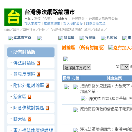
台灣佛法網路論壇市
市長：
劉備（玄德）
副市長：
台灣慈秀
、
台壇摩訶男治喪委員
加入本城市
｜
推薦本城市
｜
加入我的最愛
｜
訂閱最新文章
udn
／
城市
／
學校社團
／
社團
／
【台灣佛法網路論壇市】城市
／討論區／
本城市首頁
討論區
精華區
投票區
影像館
推
討論區
（
所有討論版
）
‧
所有討論版
‧
佛法討論區
第
‧
意見反應區
標示
心情
討論主題
‧
附佛外道討論區
接納淨修師兄建議，大赦天下
部黑名單。
‧
怨言區
同意
(驗真善福=聖
‧
阿含佛教討論區
原始南傳佛教的僧侶是不吃素
‧
聊天區
淨光法師隨機開示：生活中的
‧
東方禪法論壇評論版