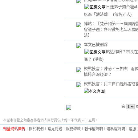
日蓮弟子如台壇abe
以為「轉法華」
(無名老人)
轉貼：【梵蒂岡第十三屆國際
會議子題：各宗教對老年人問
法】
本文已被刪除
貼這作啥？市長在
嗎？
(淨修)
觀點投書：陳菊、王如玄─兩
搞垮台灣經濟？
觀點投書：民主自由是馬習會
第
本城市刊登之內容為作者個人自行提供上傳，不代表 udn 立場。
刊登網站廣告
︱
關於我們
︱
常見問題
︱
服務條款
︱
著作權聲明
︱
隱私權聲明
︱
客服