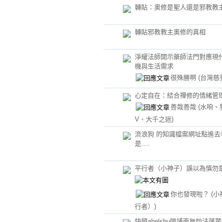
轉貼：奧修是聖人還是邪教教
轉貼邪教教主奧修的真相
淨耀法師開示藥師法門對應現
機與生活需求
很殊勝啊
(台灣慈
心定自在：結合禪修的情緒管理
善哉善哉
(水响、
V、大千之迷)
流浪狗 的知識檔案網址點進去
是....
平行者（小神子）誤以為慎勿
你也發現啦？
(
行者）)
快隨abelshu唱誦南無妙法蓮