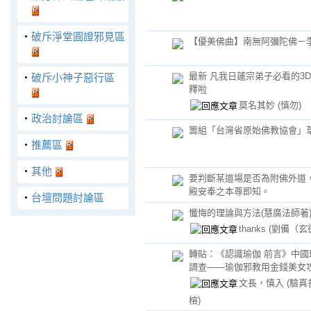
‧
破斥淨堂圓證邪見區
【優美佛曲】南無阿彌陀佛－
最新 凡我日蓮宗弟子必看的3
‧
破斥小神子惡行區
釋啦
莫名其妙
(慎勿)
‧
政治討論區
籌組「台灣省原始佛教協會」
‧
推薦區
‧
其他
要判斷某道場是否為附佛外道
殿安奉之本尊即知。
‧
台壇問題討論區
懺悔的理論與方法(慧廣法師著
thanks
(劉備（玄
轉貼：《認識瑜伽 前言》中國
調查——瑜伽邪教用金錢美女
文長，慎入
(驗真
榕)