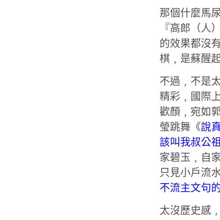
那個什麼馬
『高郎（人
的效果都沒
棋﹐是蘇醒
不過﹐不是
精彩﹐國際
歡顏﹐宛如
瑩跳舞《
說
該叫我叔公
家碧玉﹐自
只見小戶流
不流主文句
太沒歷史感