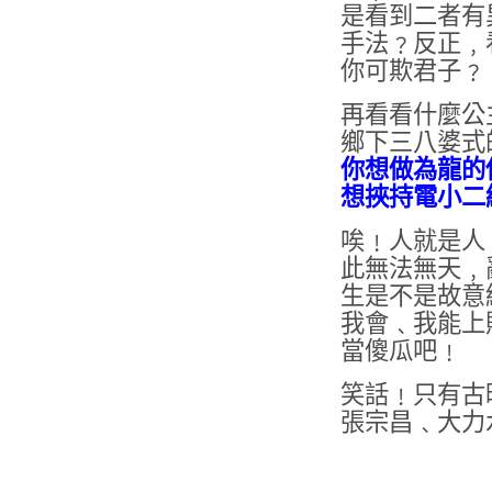
是看到二者有
手法﹖反正﹐
你可欺君子﹖
再看看什麼公
鄉下三八婆式
你想做為龍的
想挾持電小二
唉﹗人就是人
此無法無天﹐
生是不是故意
我會﹑我能上
當傻瓜吧﹗
笑話﹗只有古
張
宗昌﹑大力