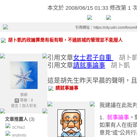
本文於
2008/06/15 01:33 修改第 1 
引用網址：https://city.udn.com/forum
胡卜凱的政論算是有板有眼，不過該城的管理並不能服人
引用文章
女士君子自重
胡卜
引用文章
請就事論事
胡卜凱
這是胡先生昨天早晨的聲明，
請就事論事
張爺
等級：8
我建議在此批
留言
｜
加入好友
1.
就事論事
。
文章推薦人
(3)
如果有人在街頭
SCFtw2
意見"或"公共行
anybody