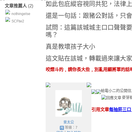
如此包庇縱容視同共犯，法律
文章推薦人
(2)
nothingelse
還是一句話：跟豬公對話，只
SCFtw2
試問：這篇該城城主口口聲聲
嗎？
真是教壞孩子大小
這文貼在該城，轉載過來讓大
咬煙斗的﹐請你長大些﹐別亂用顧將軍的話
給電小二的公開信
麥芽
引用文章
每抽菸三口﹐
曾太公
等級：7