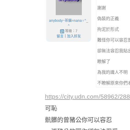
謝謝
偽裝的正義
anybody~茶貓=nana♀^_
^
拘泥於形式
等級：7
留言
｜
加入好友
難怪你可以容忍
卻無法容忍我貼
瞭解了
為我的識人不明
不瞭解原來你們
https://city.udn.com/58962/
可恥
骯髒的曾豬公你可以容忍