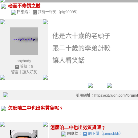
老而不修謂之賊
回應給：
狂龍一聲笑（pig90095）
他是六十歲的老頭子
跟二十歲的學弟計較
讓人看笑話
anybody
等級：8
留言
｜
加入好友
引用網址：https://city.udn.com/forum
怎麼咱二中也出劣質貨呢﹖
怎麼咱二中也出劣質貨呢﹖
回應給：
胡卜凱（jamesbkh）