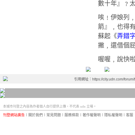
數十年』﹖
唉﹗伊娘列
箭』﹐也得
蘇起《
弄錯
撇
﹐還借個
喔喔﹐說快
引用網址：https://city.udn.com/forum
本城市刊登之內容為作者個人自行提供上傳，不代表 udn 立場。
刊登網站廣告
︱
關於我們
︱
常見問題
︱
服務條款
︱
著作權聲明
︱
隱私權聲明
︱
客服