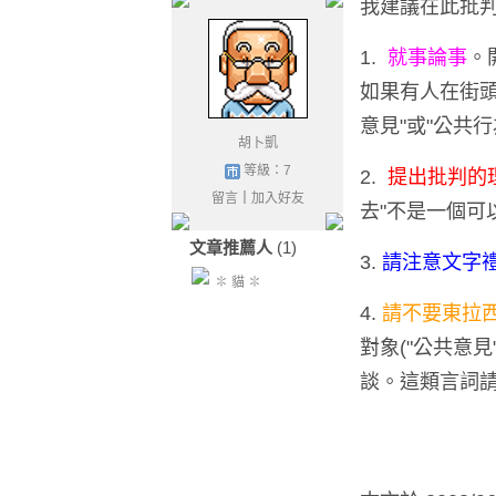
我建議在此批
1.
就事論事
。
如果有人在街頭
意見"或"公共行
胡卜凱
等級：7
2.
提出批判的
留言
｜
加入好友
去"不是一個可
文章推薦人
(1)
3.
請注意文字
✽ 貓 ✽
4.
請不要東拉
對象("公共意
談。這類言詞