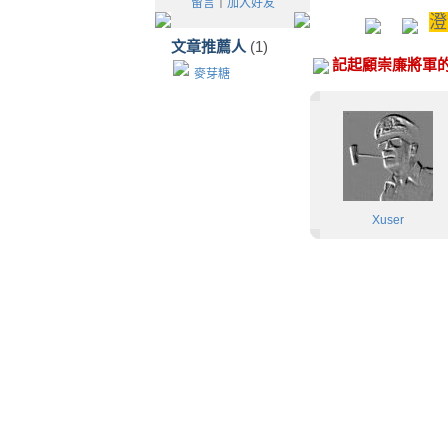
留言
｜
加入好友
澄
文章推薦人
(1)
記起顧崇廉將軍
麥芽糖
Xuser