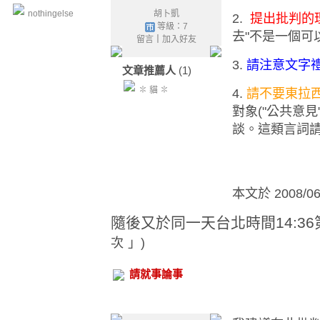
nothingelse
胡卜凱
2.
提出批判的
等級：7
去"不是一個可
留言
｜
加入好友
3.
請注意文字
文章推薦人
(1)
✽ 貓 ✽
4.
請不要東拉
對象("公共意
談。這類言詞
本文於
2008/0
隨後又於同一天台北時間14:3
次
」)
請就事論事