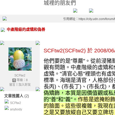
城裡的朋友們
引用網址：https://city.udn.com/forum
中產階級的虛矯和偽善
SCFtw2(SCFtw2) 於 2008/0
他們要的是"尊嚴"。從前浸豬
觀有問題。中產階級的虛矯和
虛矯。"清官心態"裡頭也有
SCFtw2
標準。海瑞是清官，人格部份扭
等級：8
留言
｜
加入好友
長丙)、(市長丁)、(市長戊)
偽矯飾，本質是因價值觀或私
文章推薦人
(2)
的"善"和"義"。
作態是遮掩粉
SCFtw2
的臉面。這些很複雜，我現在
anybody
之是又要放縱自己又要立牌坊