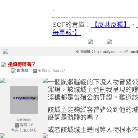
.
SCF的倉庫：
【反共反獨】
、
每事報*】
引用網址：https://city.udn.com/forum
還值得辯嗎？
回應給：
張爺2.0（soros）
一個骯髒齷齪的下流人物曾豬
罪證，該城城主竟刪我呈現的
淫穢都是曾豬公的罪證。難道
該城主能夠縱容曾豬公到他的
麼詞是骯髒的嗎？
anybody
等級：8
或者該城城主是同等人物根本
留言
｜
加入好友