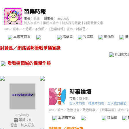
芭樂時報
市長：
張爺
副市長：
anybody
加入本城市
｜
推薦本城市
｜
加入我的最愛
｜
訂閱最新文章
udn
／
城市
／
不分類
／
不分類
／
【芭樂時報】城市
／討論區／
本城市首頁
討論區
精華區
投票區
影像館
推
討論區
／
網路城邦筆戰爭議實錄
看回應文
看看這個城的惺惺作態
時事論壇
市長：
胡卜凱
加入本城市
｜
推薦本城市
｜
加入我的最愛
udn
／
城市
／
政治社會
／
政治時事
／
【時事論壇】城市
／
anybody
本城市首頁
討論區
精華區
等級：8
留言
｜
加入好友
討論區
／
網路行為