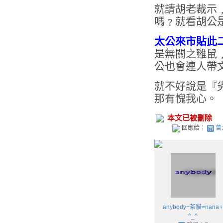
就請胡老裁示
嗎﹖就看胡公
太公來市貼此
是無關之雞鼠
公也會連人帶
就不好說是『
那有愧我心。
本文已被刪除
回應給：
曾
anybody~茶貓=nana
^_^