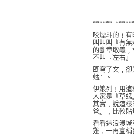
****** *****
咬煙斗的﹗有
叫叫叫『有無
的斷章取義﹐
不叫『左右』
既寫了文﹐卻
蜢』。
伊娘列﹗用這
人家是『草蜢
其實﹐說這樣
爸』﹐比較貼
看看這浪漫城
雞﹐一再宣稱