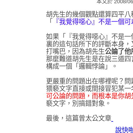
本文於
2008/0
胡先生的幾個觀點還算四平八
「
『我覺得噁心』不是一個可
如果「『我覺得噁心』不是一
裏的這句話所下的評斷本身，
打嘴巴，因為胡先生
公論了他
那麼難道胡先生是在說三道四
構成一個「邏輯悖論」。
更嚴重的問題出在哪裡呢？問
猥褻文字直接或間接冒犯某一
可公論的問題，而根本是你胡
褻文字，別搞錯對象。
最後，這篇曾太公文章
說快