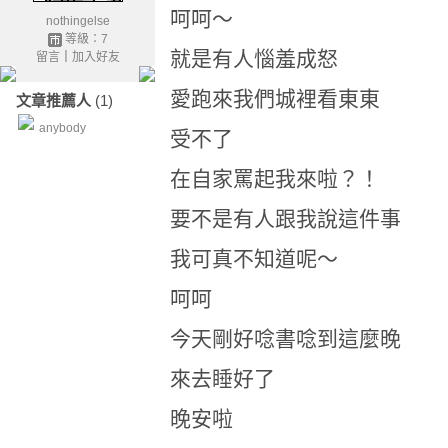
呵呵～
nothingelse
等級：7
就是有人惱羞成怒
留言
｜
加入好友
愛跑來我們城裡看東東
文章推薦人
(1)
anybody
受不了
在自家罵起我來啦？！
要不是有人跟我說這件事
我可真不知道呢～
呵呵
今天剛好唸書唸到這麼晚
來去睡好了
晚安啦