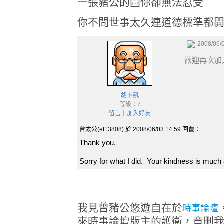
一張豬公的圖你卻無法忍受
你不問世事太久連道德標準都
2008/06/
歡迎再次加
胡卜凱
等級：7
留言
｜
加入好友
曾太公(et13808) 於 2008/06/03 14:59 回覆：
Thank you.
Sorry for what I did. Your kindness is much
我見曾豬公悠遊自在於
時事論壇
來時事論壇版主的護衛，竟刪