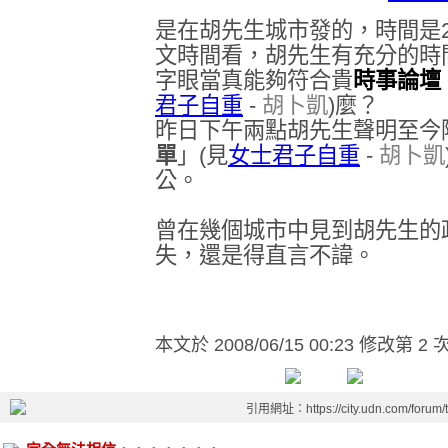
是在胡先生城市發的，時間是200
文時間看，胡先生有充分的時
字眼當真能夠符合貴
時事論壇
君子自重
-
胡卜凱
)麼？
昨日下午兩點胡先生聲明至今
單
」(見
女士君子自重
-
胡卜凱
公。
曾在幾個城市中見到胡先生的
失，還是得直言不諱。
本文於
2008/06/15 00:23 修改第 2 
引用網址：https://city.udn.com/forum