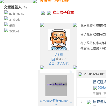
文章推薦人
(4)
女士君子自重
nothingelse
anybody
我同意將本城市開
張爺
SCFtw2
為了能有效維持秩
為了維持秩序及維
社會最低禮貌，將
胡卜凱
等級：7
留言
｜
加入好友
2008/06/14 10:5
媽媽咪呀
2008/
不分類
｜
不
anybody~茶貓=nana♀^_
原來連
^