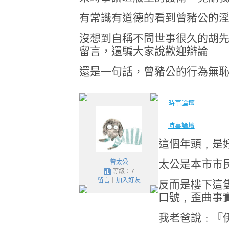
有常識有道德的看到曾豬公的
沒想到自稱不問世事很久的胡
留言，還騙大家說歡迎辯論
還是一句話，曾豬公的行為無
時事論壇
時事論壇
這個年頭﹐是
太公是本市市
曾太公
等級：7
留言
｜
加入好友
反而是樓下這
口號﹐歪曲事
我老爸說﹕『