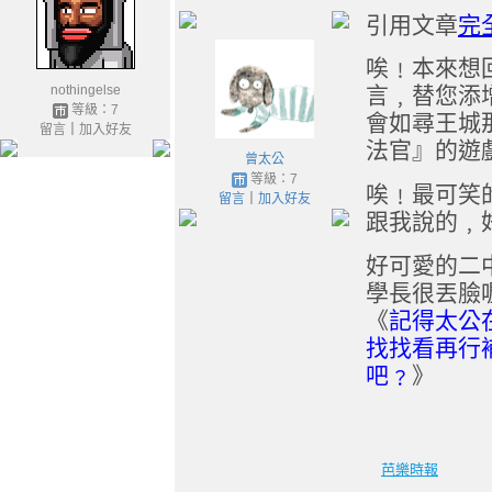
引用文章
完
唉﹗本來想
nothingelse
言﹐替您添
等級：7
會如尋王城
留言
｜
加入好友
法官』的遊
曾太公
等級：7
唉﹗最可笑
留言
｜
加入好友
跟我說的﹐
好可愛的二
學長很丟臉
《
記得太公
找找看再行
吧﹖
》
芭樂時報