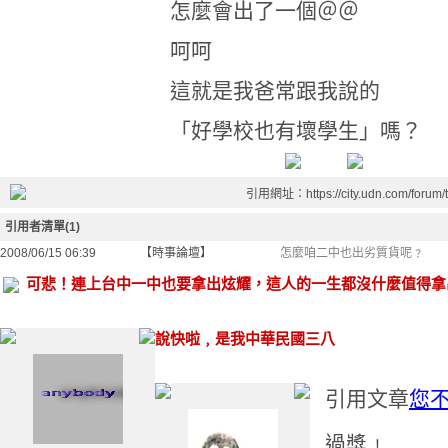
怎麼會出了一個＠＠
呵呵
這就是我爸常跟我說的
「好學校也有壞學生」嗎？
引用網址：https://city.udn.com/forum
引用者清單(1)
2008/06/15 06:39
【時事論壇】
怎麼咱二中也出劣質貨呢﹖
可悲！連上台中一中也要拿出炫耀，這人的一生都沒什麼值得拿
說快啦﹐是我中華民國三八
引用文章
您
過獎﹗