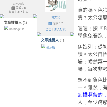
anybody
等級：8
真的嗎﹖
色
留言
｜
加入好友
隻﹖太公怎
曾太公
文章推薦人
(1)
等級：7
喔喔﹗按『８
nothingelse
留言
｜
加入好友
學龜兔賽跑
文章推薦人
(1)
伊娘列﹗從
麥芽糖
讀。太公自
場﹔幡然棄
勝﹐每次非
想不到貨色
一。雖然﹐
到插啊蔭的
人﹐至少疼