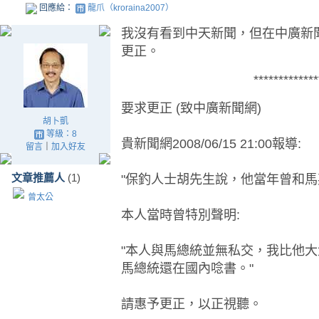
回應給：
龍爪（kroraina2007）
我沒有看到中天新聞，但在中廣新聞網
更正。
*************
要求更正 (致中廣新聞網)
胡卜凱
等級：8
貴新聞網2008/06/15 21:00報導:
留言
｜
加入好友
文章推薦人
(1)
"保釣人士胡先生說，他當年曾和馬
曾太公
本人當時曾特別聲明:
"本人與馬總統並無私交，我比他大
馬總統還在國內唸書。"
請惠予更正，以正視聽。