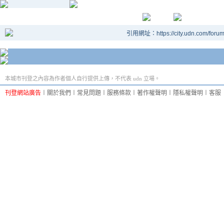
引用網址：https://city.udn.com/foru
本城市刊登之內容為作者個人自行提供上傳，不代表 udn 立場。
刊登網站廣告
︱
關於我們
︱
常見問題
︱
服務條款
︱
著作權聲明
︱
隱私權聲明
︱
客服