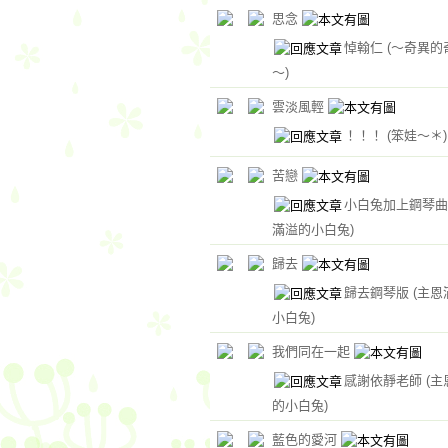
思念
悼翰仁
(～奇異的
～)
雲淡風輕
！！！
(笨娃～＊)
苦戀
小白兔加上鋼琴
滿溢的小白兔)
歸去
歸去鋼琴版
(主恩
小白兔)
我們同在一起
感謝依靜老師
(
的小白兔)
藍色的愛河