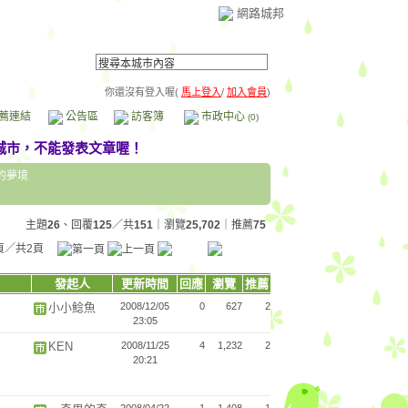
網路城邦
你還沒有登入喔(
馬上登入
/
加入會員
)
薦連結
公告區
訪客簿
市政中心
(0)
的夢境
主題
26
、回覆
125
／共
151
｜瀏覽
25,702
｜推薦
75
頁／共2頁
發起人
更新時間
回應
瀏覽
推薦
小小鯰魚
2008/12/05
0
627
2
23:05
KEN
2008/11/25
4
1,232
2
20:21