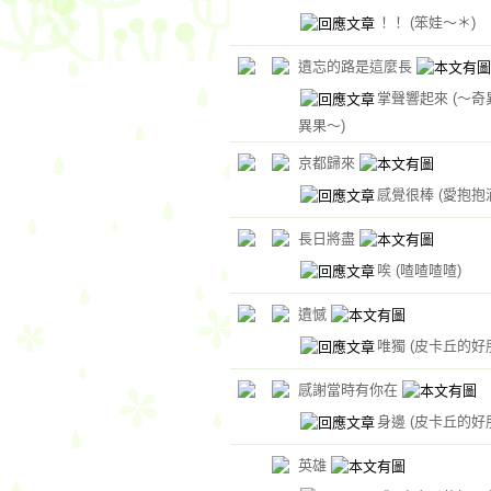
！！
(笨娃～＊)
遺忘的路是這麼長
掌聲響起來
(～奇
異果～)
京都歸來
感覺很棒
(愛抱抱
長日將盡
唉
(喳喳喳喳)
遺憾
唯獨
(皮卡丘的好
感謝當時有你在
身邊
(皮卡丘的好
英雄