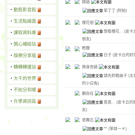
錯過
‧
動態影音館
笨丁丁
(阿柏)
‧
生活點線面
櫻花戀
想看櫻花...
(皮卡
‧
課程資料庫
朋友)
‧
開心補給站
甦醒
日子
(皮卡丘的好
‧
娛樂分享版
‧
轉轉轉運站
擦身而過
請先聆聽曲子
(
‧
大千的世界
的小白兔)
‧
不知分到哪
觀自在
‧
升學資訊區
恩恩...
(皮卡丘的
友)
意難忘
^^
(笨娃～＊)