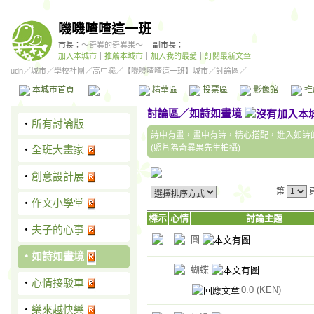
嘰嘰喳喳這一班
市長：
～奇異的奇異果～
副市長：
加入本城市
｜
推薦本城市
｜
加入我的最愛
｜
訂閱最新文章
udn
／
城市
／
學校社團
／
高中職
／
【嘰嘰喳喳這一班】城市
／討論區／
本城市首頁
討論區
精華區
投票區
影像館
推
討論區
／
如詩如畫境
‧
所有討論版
詩中有畫，畫中有詩，精心搭配，進入如詩
(照片為奇異果先生拍攝)
‧
全班大畫家
‧
創意設計展
第
‧
作文小學堂
標示
心情
討論主題
‧
夫子的心事
圓
‧
如詩如畫境
蝴蝶
‧
心情接駁車
0.0
(KEN)
‧
樂來越快樂