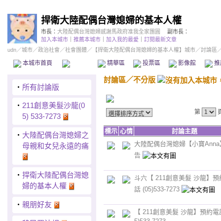
捍衛大陸配偶台灣媳婦的基本人權
市長：
大陸配偶台灣媳婦感謝馬政府准我全家團圓
副市長：
加入本城市
｜
推薦本城市
｜
加入我的最愛
｜
訂閱最新文章
udn
／
城市
／
政治社會
／
社會團體
／
【捍衛大陸配偶台灣媳婦的基本人權】城市
／討論區
本城市首頁
討論區
精華區
投票區
影像館
推
討論區
／
不分版
‧
所有討論版
‧
211創意美髮沙龍(0
第
5) 533-7273
標示
心情
討論主題
‧
大陸配偶台灣媳婦之
大陸配偶台灣媳婦【小寶Anna
母親和女兒永遠的痛
告
‧
捍衛大陸配偶台灣媳
斗六【 211創意美髮 沙龍】預
婦的基本人權
話 (05)533-7273
‧
親朋好友
【 211創意美髮 沙龍】預約電話