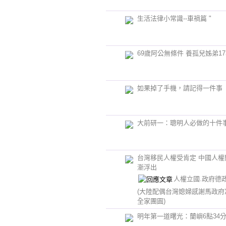
生活法律小常識--車禍篇 "
69歲阿公無條件 養孤兒姊弟1
如果掉了手機，請記得一件事
大前研一：聰明人必做的十件
台灣移民人權受肯定 中國人權
漸浮出
人權立國.政府德政
(大陸配偶台灣媳婦感謝馬政府
全家團圓)
明年第一道曙光：蘭嶼6點34