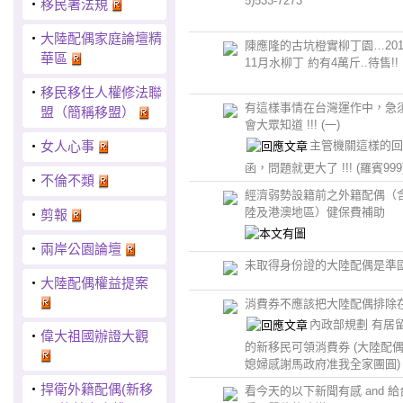
5)533-7273
‧
移民署法規
‧
大陸配偶家庭論壇精
陳應隆的古坑橙實柳丁園…201
華區
11月水柳丁 約有4萬斤..待售!!
‧
移民移住人權修法聯
有這樣事情在台灣運作中，急
盟（簡稱移盟）
會大眾知道 !!! (一)
主管機關這樣的回
‧
女人心事
函，問題就更大了 !!!
(羅賓999
‧
不倫不類
經濟弱勢設籍前之外籍配偶（
陸及港澳地區）健保費補助
‧
剪報
‧
兩岸公園論壇
未取得身份證的大陸配偶是準
‧
大陸配偶權益提案
消費券不應該把大陸配偶排除
內政部規劃 有居
‧
偉大祖國辦證大觀
的新移民可領消費券
(大陸配
媳婦感謝馬政府准我全家團圓)
‧
捍衛外籍配偶(新移
看今天的以下新聞有感 and 給