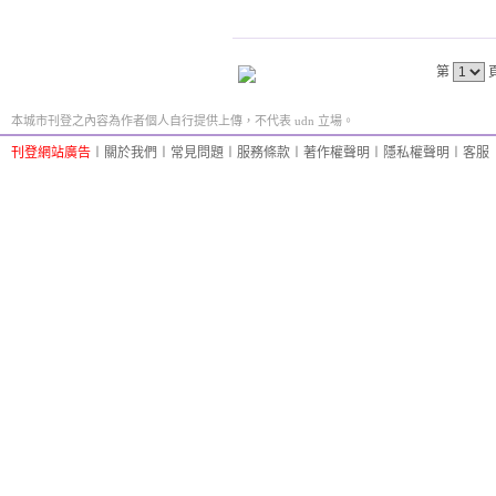
第
本城市刊登之內容為作者個人自行提供上傳，不代表 udn 立場。
刊登網站廣告
︱
關於我們
︱
常見問題
︱
服務條款
︱
著作權聲明
︱
隱私權聲明
︱
客服