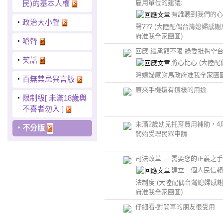
民)的基本人權
雇用單位的建議:
有誰聽到我們的心
‧
政治大小聲
聲???
(大陸配偶台灣媳婦感謝
府准我全家團圓)
‧
嗆聲
回應:繼承額不限 綠委批掏空
‧
笑話
將心比心
(大陸配
灣媳婦感謝馬政府准我全家團圓
‧
百無禁忌異言版
原來手機還有這樣的用途
‧
限制級[ 未滿18歲與
不喜者勿入 ]
未滿2歲幼兒托育費用補助，4
‧
不分版
開始受理民眾申請
司法改革 --- 需要您的正義之
建立一個人民信賴
法制度
(大陸配偶台灣媳婦感
府准我全家團圓)
仔細看-對開車的朋友很受用