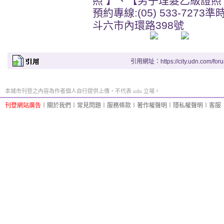
照 】、【男子理髮乙級證照
預約專線:(05) 533-7273準
斗六市內環路398號
引用網址：https://city.udn.com/for
本城市刊登之內容為作者個人自行提供上傳，不代表 udn 立場。
刊登網站廣告
︱
關於我們
︱
常見問題
︱
服務條款
︱
著作權聲明
︱
隱私權聲明
︱
客服