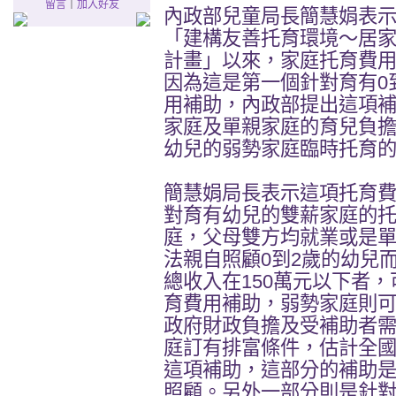
留言
｜
加入好友
內政部兒童局長簡慧娟表示
「建構友善托育環境～居
計畫」以來，家庭托育費
因為這是第一個針對育有0
用補助，內政部提出這項
家庭及單親家庭的育兒負
幼兒的弱勢家庭臨時托育
簡慧娟局長表示這項托育
對育有幼兒的雙薪家庭的
庭，父母雙方均就業或是
法親自照顧0到2歲的幼兒
總收入在150萬元以下者，
育費用補助，弱勢家庭則可申
政府財政負擔及受補助者
庭訂有排富條件，估計全
這項補助，這部分的補助
照顧。另外一部分則是針