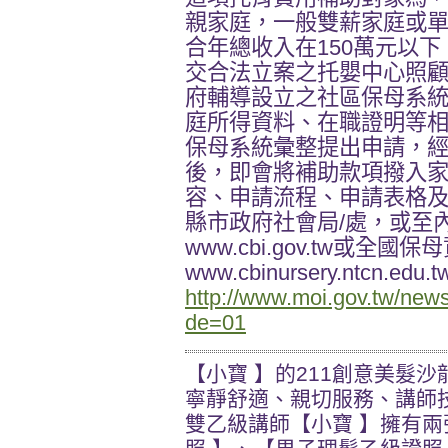
親家庭，一般雙薪家庭或
合年總收入在150萬元以
交合法立案之托嬰中心照
府輔導設立之社區保母系
庭所得資料、在職證明等
保母系統彙整提出申請，
後，即會將補助款項撥入
容、申請流程、申請表格
縣市政府社會局/處，或至
www.cbi.gov.tw或全國
www.cbinursery.ntcn.ed
http://www.moi.gov.tw/new
de=01
【小寶 】的211創意美髮沙
寧靜舒適、親切服務、講師
雙乙級講師【小寶 】擁有兩