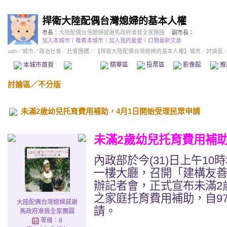
捍衛大陸配偶台灣媳婦的基本人權
市長：
大陸配偶台灣媳婦感謝馬政府准我全家團圓
副市長：
加入本城市
｜
推薦本城市
｜
加入我的最愛
｜
訂閱最新文章
udn
／
城市
／
政治社會
／
社會團體
／
【捍衛大陸配偶台灣媳婦的基本人權】城市
／討論區
本城市首頁
討論區
精華區
投票區
影像館
推
討論區
／
不分版
未滿2歲幼兒托育費用補助，4月1日開始受理民眾申請
未滿2歲幼兒托育費用補助
內政部於今(31)日上午1
一樓大廳，召開「建構友
辦記者會，正式宣布未滿2
之家庭托育費用補助，自9
大陸配偶台灣媳婦感謝
請。
馬政府准我全家團圓
等級：8