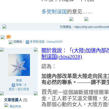
多党制误国
的意见……
引用網址：https://city.udn.com/forum
請!
回應給：
多党制误国（china2028）
關於我說：「(大陸)
加速內部
制误国(china2028)
認為：
加速內部改革是大陸走向民主
張爺
有必然的聯系。
--------
請不要
等級：8
留言
｜
加入好友
首先
呢~~
這個論斷道理很簡單
金，正人君子又溫文儒雅，女
文章推薦人
(5)
為那個心動的女人，大陸方面
筆記阿本