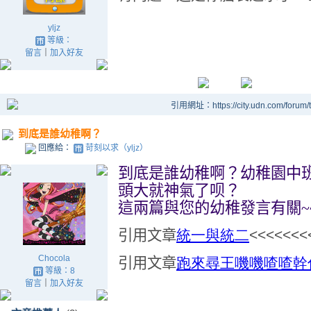
yljz
等級：
留言
｜
加入好友
引用網址：https://city.udn.com/forum
到底是誰幼稚啊？
回應給：
苛刻以求（yljz）
到底是誰幼稚啊？幼稚園中
頭大就神氣了呗？
這兩篇與您的幼稚發言有關
~
引用文章
統一與統二
<<<<<<<
Chocola
引用文章
跑來尋王嘰嘰喳喳幹
等級：8
留言
｜
加入好友