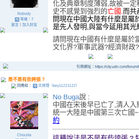
化及典章制度薄弱,故被一定
史不感覺到強烈的
亡國.
而共
Nobody
問現在中國大陸有什麼是屬
等級：7
留言
｜
加入好友
是先人發明,與當今延用其光
請問現在中國有什麼是屬於
文化界?軍事武器?經濟財政
引用網址：https://city.udn.com/forum
是不是有些誇張 ?
回應給：
文俠隱（key11221122）
No Buga
說 :
中國在宋後早已亡了,清人入
統一大陸是中國第三次亡國~~
約
Chocola
這種說法是不是有些誇張 ?