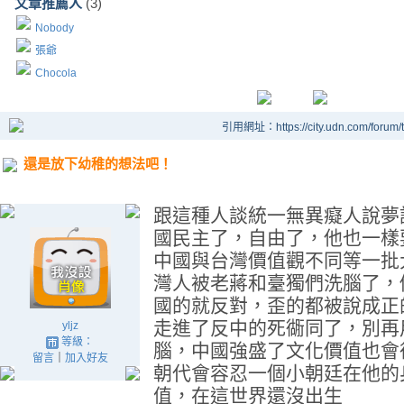
文章推薦人
(3)
Nobody
張爺
Chocola
引用網址：https://city.udn.com/forum
還是放下幼稚的想法吧！
跟這種人談統一無異癡人說夢
國民主了，自由了，他也一樣
中國與台灣價值觀不同等一批
灣人被老蔣和臺獨們洗腦了，
國的就反對，歪的都被說成正
走進了反中的死衚同了，別再
yljz
等級：
腦，中國強盛了文化價值也會
留言
｜
加入好友
朝代會容忍一個小朝廷在他的
值，在這世界還沒出生