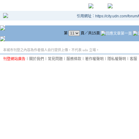
引用網址：https://city.udn.com/forum
第
頁／共15頁
本城市刊登之內容為作者個人自行提供上傳，不代表 udn 立場。
刊登網站廣告
︱
關於我們
︱
常見問題
︱
服務條款
︱
著作權聲明
︱
隱私權聲明
︱
客服