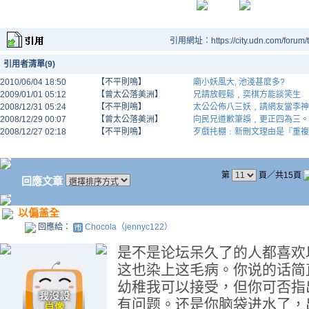
引用網址：https://city.udn.com/forum
引用者清單(9)
2010/06/04 18:50
【不平則鳴】
廟小妖風大, 池淺甚麼多?
2009/01/01 05:12
【曾太公落美洲】
兄請放輕鬆﹐奕棋方能談笑生
2008/12/31 05:24
【不平則鳴】
太公公佈八三妖﹐請網友當李神
2008/12/29 00:07
【曾太公落美洲】
向民兄道歉筆誤﹐更正四為三。
2008/12/27 02:18
【不平則鳴】
歹戲扥棚﹕新刪文理由是『重複
第
頁／共15頁
回應文章
以偏盖全
回應給：
Chocola（jennyc122）
是不是论坛呆久了的人都喜欢
这也染上这毛病。你说的话简
幼稚我可以接受，但你可否指
有问题。还是你脑袋进水了，