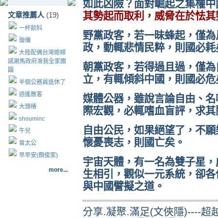
如此凶險？面對崛起之集權中
其勢起而取利，威脅在於怯其
文章推薦人
(19)
一杯飲料
野黨政客，若一昧蜂起，僅為
璇璣
政，動輒悲情民粹，則國必耗
大陸配偶台灣媳婦
感謝馬政府准我全家團
朝黨政客，若得過且過，僅為
圓
立，有輒傾斜中國，則國必危
半個公務員退休了
逍遙散客
媒體公器，雖說言論自由、名
大頭椿
際宏觀，必輒嗜血盲評，求其
shouminc
自由公民，如果絕望了，不願
牛兒
懷憂喪志，則國亡矣。
曾太公
早早安(顏俊家)
宇宙天體，有一名為雙子星，
more...
生相引，觀似一元系統，卻各
與中國譬擬之道。
分享.凝聚.滿足(文俠隱)----