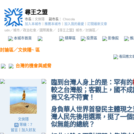
尋王之盟
市長：
文俠隱
副市長：
Chocola
加入本城市
｜
推薦本城市
｜
加入我的最愛
｜
訂閱最新文章
udn
／
城市
／
政治社會
／
國際萬象
／
【尋王之盟】城市
／討論區／
本城市首頁
討論區
精華區
投票區
影像館
推
討論區
／
文俠隱~ 區
看回應文
台灣的機會與威脅
臨到台灣人身上的是：罕有的
較之台灣般；客觀上，國不成
竟又名不符實！
身負華人世界首發民主體現之
灣人民先後用選票，挺了一個
文俠隱
似無能的總統？
等級：7
留言
｜
加入好友