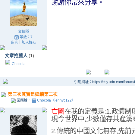
謝謝你常來分享。
文俠隱
等級：7
留言
｜
加入好友
文章推薦人
(1)
Chocola
引用網址：https://city.udn.com/forum
第三次其實是延續第二次
回應給：
Chocola（jennyc122）
亡國
在我的定義是:1.政體
現今世界中,少數僅存共產黨
2.傳統的中國文化無存,先前