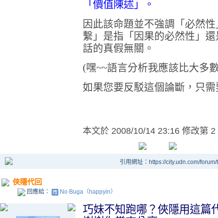
「價值陳述」。
因此該命題並不強調「必然性
繫」是指「因果的必然性」還
話的真假無關。
(嘿~~語言分析我應該比大多
如果您要反駁這個論斷，只需
本文於
2008/10/14 23:16 修改第 2
引用網址：https://city.udn.com/forum
俠隱代回
回應給：
No Buga（happyin）
巧妹不知跑哪？俠隱用這篇代回..