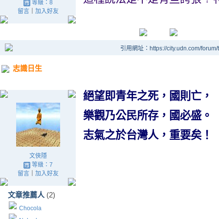
等級：8
留言
｜
加入好友
引用網址：https://city.udn.com/forum
志識日生
絕望即青年之死，國則亡，
樂觀乃公民所存，國必盛。
志氣之於台灣人，重要矣！
文俠隱
等級：7
留言
｜
加入好友
文章推薦人
(2)
Chocola