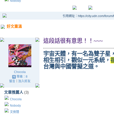
Nobody
引用網址：https://city.udn.com/forum
好文重溫
這段話很有意思！！
~~~
宇宙天體，有一名為雙子星
相生相引，觀似一元系統，
台灣與中國譬擬之道。
Chocola
等級：8
留言
｜
加入好友
文章推薦人
(3)
Chocola
Nobody
文俠隱