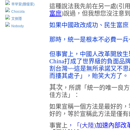
早早安(顏俊家)
這種說法我先前在另一處
(
引
Chocola
富庶
)
說過，但我想您沒注意
文俠隱
如果中國政改成功、民生富庶
Nobody
那時，統一是根本不必費一兵
但事實上，中國人改革開放生聚教
China打成了世界級的負面
割台灣~~這是無所承諾又不
而摟其處子」，貽笑大方了。
其次
，
所謂「統一的唯一良方
佳方法」：
如果宣稱一個方法是最好的，
好的，等於宣稱此方法是僅有
事實上
，「(大陸)
加速內部改