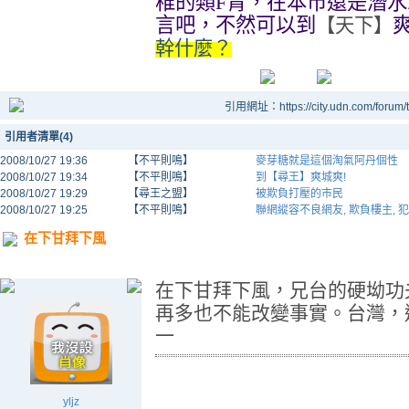
稚的類
F
青，在本市還是潛水
言吧，不然可以到
【天下】
幹什麼？
引用網址：https://city.udn.com/forum
引用者清單(4)
2008/10/27 19:36
【不平則鳴】
麥芽糖就是這個淘氣阿丹個性
2008/10/27 19:34
【不平則鳴】
到【尋王】爽城爽!
2008/10/27 19:29
【尋王之盟】
被欺負打壓的市民
2008/10/27 19:25
【不平則鳴】
聯網縱容不良網友, 欺負樓主, 犯
在下甘拜下風
在下甘拜下風，兄台的硬坳功
再多也不能改變事實。台灣，
一
yljz