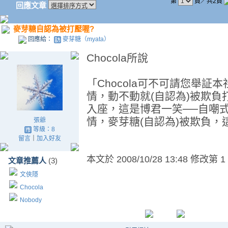
第
頁／共2頁
回應文章
麥芽糖自認為被打壓喔?
回應給：
麥芽糖（myata）
Chocola所說
「Chocola可不可請您舉
情，動不動就(自認為)被欺負
入座，這是博君一笑──自嘲
情，麥芽糖(自認為)被欺負，這樣
張爺
等級：8
留言
｜
加入好友
本文於
2008/10/28 13:48 修改第 1
文章推薦人
(3)
文俠隱
Chocola
Nobody