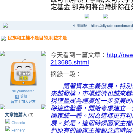
定基金,卻為何將台灣排除在
引用網址：https://city.udn.com/forum
民族和主權不是目的,利益才是
今天看到一篇文章：
http://n
213685.shtml
摘錄一段：
隨著資本主義發展，特別是
sillywanderer
來越發達，市場經濟也越來越
等級：
稅壁壘成為經濟進一步發展的
留言
｜
加入好友
除這些壁壘，開始考慮建立一
文章推薦人
(3)
國家統一體。因為這樣更有利
展。於是，這個時候國家主權
Chocola
們原有的國家主權觀念這時候
kennery