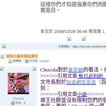
這樣你們才知道強暴你們肉
實面目。
本文於
2008/10/28 06:46 修改第 1
引用網址：https://city.udn.com/forum
假裝白癡來連結廣告
回應給：
麥芽糖（myata）
Chocola
對於
的看法，
麥芽糖
>>>>>>
引用文章
每日必到的
文市長對於
知道網管是誰
（
到：
>>>>>>
引用文章
小啟
<<<<<<
Chocola
尋王社群並沒有限制您們的
等級：8