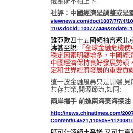
俄羅斯不相上下.
社評：中國經濟是調整或是
viewnews.com/doc/1007/7/7/4/1
110&docid=100777446&mdate=1
雖亞歐四十五國領袖齊聚北京
濤甚至說
:「全球金融危機
穩定因素明顯增多，中國經
中國經濟保持良好發展勢頭
定和世界經濟發展的重要貢
這一波金融風暴只是開端,見
共存共榮,開源節流,如同:
兩岸攜手 前進南海東海探油
http://news.chinatimes.com/200
Content/0,4521,110505+1120081
既可化解領土爭議,又可共享