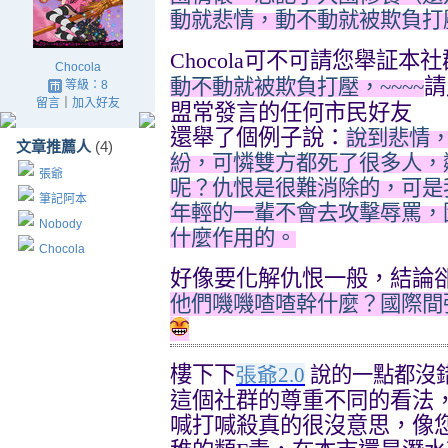
動就悲情，動不動就被欺負打
Chocola
可不可請您舉証本社
Chocola
請
動不動就被欺負打壓，
~~~~
等級：8
留言
｜
加入好友
盟常發言的任何市民好友
還舉了個例子說：
說到悲情
文章推薦人
(4)
紛，可憐雙方都死了很多人，
張爺
呢？仇恨是很難消除的，可是
筆記阿本
年輕的一輩不會去攻擊辱罵，
Nobody
什麼作用的。
Chocola
好像要化解仇恨一般，結論
他們嘰嘰喳喳幹什麼？國際間
樓下下
張爺
2.0
說的一點都沒
這個社群的尊重不同的看法
喊打喊殺真的很沒意思，像