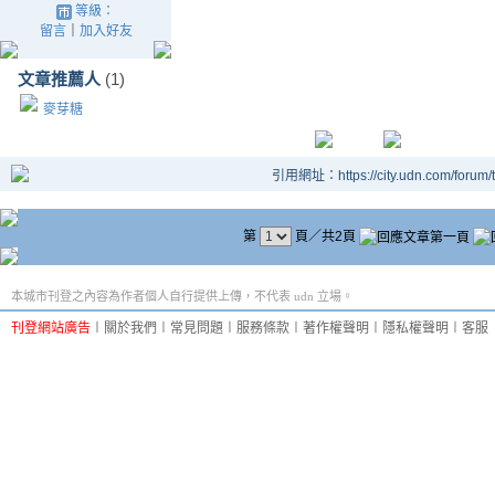
等級：
留言
｜
加入好友
文章推薦人
(1)
麥芽糖
引用網址：https://city.udn.com/forum
第
頁／共2頁
本城市刊登之內容為作者個人自行提供上傳，不代表 udn 立場。
刊登網站廣告
︱
關於我們
︱
常見問題
︱
服務條款
︱
著作權聲明
︱
隱私權聲明
︱
客服