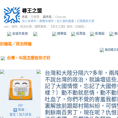
尋王之盟
市長：
文俠隱
副市長：
Chocola
加入本城市
｜
推薦本城市
｜
加入我的最愛
｜
訂閱最新文章
udn
／
城市
／
政治社會
／
國際萬象
／
【尋王之盟】城市
／討論區／
本城市首頁
討論區
精華區
投票區
影像館
推
討論區
／
政治時論
看回應文
台灣，叫我怎麼說你才好
台灣和大陸分隔六?多年，兩
不說台灣的政治，就論壇這些
記了大國情懷，忘記了大國修
樣？）動不動就悲情，動不動
吐血了，你們不覺的害羞我都
裏解放前跟鄰村鬧糾紛，可憐
yljz
等級：
剩餘兩百男丁，現在呢？仇恨
留言
｜
加入好友