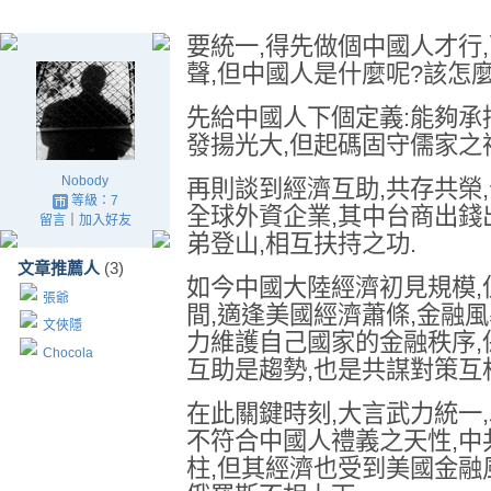
要統一,得先做個中國人才行
聲,但中國人是什麼呢?該怎
先給中國人下個定義:能夠承
發揚光大,但起碼固守儒家之
Nobody
再則談到經濟互助,共存共榮
等級：7
全球外資企業,其中台商出錢
留言
｜
加入好友
弟登山,相互扶持之功.
文章推薦人
(3)
如今中國大陸經濟初見規模,
張爺
間,適逢美國經濟蕭條,金融
文俠隱
力維護自己國家的金融秩序,
Chocola
互助是趨勢,也是共謀對策互
在此關鍵時刻,大言武力統一
不符合中國人禮義之天性,中
柱,但其經濟也受到美國金融