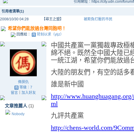
引用網址：https://city.udn.com/forum
引用者清單(1)
2008/10/30 04:28
【尋王之盟】
被欺負打壓的市民
希望你們能放過台灣同胞吧！
回應給：
苛刻以求（yljz）
中國共產黨一黨獨裁專政極
綿不絕。既然全中國大陸已
一統江湖，希望你們能放過
大陸的朋友們，有空的話多
傌偀仇
誰是新中國
等級：7
留言
｜
加入好友
http://www.huanghuagang.org
ml
文章推薦人
(1)
Nobody
九評共產黨
http://chens-world.com/9Comm