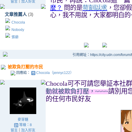
市民，再說：
Chocola
這一篇
留言
｜
加入好友
麼？
問的是
苛刻以求
，您卻假
心，我不用說，大家都明白的
文章推薦人
(3)
Chocola
Nobody
張爺
引用網址：https://city.udn.com/forum
被欺負打壓的市民
回應給：
Chocola（jennyc122）
Chocola
可不可請您舉証本社
請別用
動就被欺負打壓，
~~~~
的任何市民好友
麥芽糖
等級：8
留言
｜
加入好友