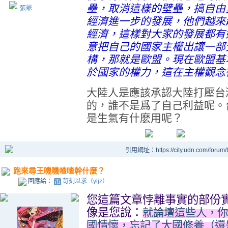
壘，取消這樣的壁壘，搞自由
張爺
經濟進一步的發展，他們越來
經濟，這樣對大家的發展都有
意把自己的國家主權出讓一部
構，那就是歐盟。現在歐盟基
於國家的權力，這在主權觀念
大陸人是應該承認大陸打壓台
的，誰不是爲了自己利益呢。
是生氣有什麽用呢？
引用網址：https://city.udn.com/forum
跑來尋王嘰嘰喳喳幹什麼？
回應給：
苛刻以求（yljz）
您這篇文章悖離事實的部份
像是您說：
就論壇這些人，你
國情懷，忘記了大國修養（還