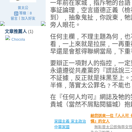
一年前在家城﹐指斥牠的台語
曾太公
事証論理﹐空言道德正義
（檢
等級：8
到）﹐
抽象鬼扯﹐
你說東﹐牠
留言
｜
加入好友
旁人眼花
。
文章推薦人
(1)
任何主欄﹐不理主題為何﹐也
Chocola
看﹐一
上
來就是拉屎
﹐一再重
早還是會惹得聯網當局﹐下重
要辯正一項對人的指控﹐一定
永遠遵從共產黨的『謊話說三
不証據﹐反正就是抹黑至上。
半條﹐落實太公罪名﹖不能也
在『任何人均可』網誌及牠的
貴城（當然不屑點閱貓城）抱
給您送來一位『人人可
家國主義 家主政治
憐』的女人
中華家國
無恥曾太公既侮辱女