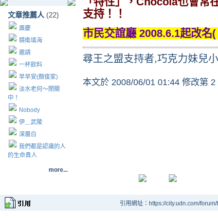
「特性」，
Chocola
也會常
支持！！
文章推薦人
(22)
廣慶
市民交誼廳 2008.6.1起改名(
精衛填海
邀請
尋王之盟支持者,巧克力妹兒
一杯飲料
早早安(顏俊家)
本文於
2008/06/01 01:44 修改第 2
淡水老何～閉關
中！
Nobody
伊＿武陵
深層白
我們都是認識的人
的生命貴人
more...
引用網址：https://city.udn.com/forum