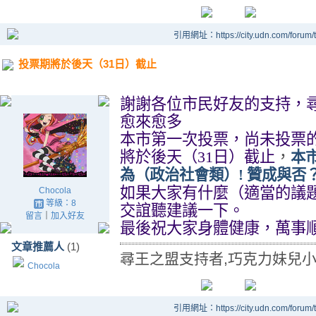
引用網址：https://city.udn.com/forum
投票期將於後天（31日）截止
謝謝各位市民好友的支持，
愈來愈多
本市第一次投票，尚未投票
將於後天（
31
日）截止
，
本
為（政治社會類）
!
贊成與否
如果大家有什麼（適當的議
Chocola
等級：8
交誼聽建議一下。
留言
｜
加入好友
最後祝大家身體健康，萬事
文章推薦人
(1)
尋王之盟支持者,巧克力妹兒
Chocola
引用網址：https://city.udn.com/forum