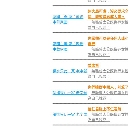
為自己脫罪！
無大局可慮﹐沒必要求
家國主義 家主政治
情﹐能效漢高成大業﹖
中華家國
無恥曾太公既侮辱女
為自己脫罪！
你當然可以是任何人或
家國主義 家主政治
自己
中華家國
無恥曾太公既侮辱女
為自己脫罪！
曾忠賢
請進只此一家 老字號
無恥曾太公既侮辱女
為自己脫罪！
你們這群中國人﹐別笨
請進只此一家 老字號
無恥曾太公既侮辱女
為自己脫罪！
信仁君碰上不仁君時
請進只此一家 老字號
無恥曾太公既侮辱女
為自己脫罪！