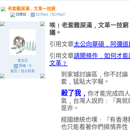
老套雞屎滿﹐文革一技窮
回應給：
SCFtw2（SCFtw2）
唉﹗老套雞屎滿﹐文革一技窮
議。
引用文章
太公向華碩﹑阿彌道
引用文章
請開條件﹐如何才能
曾太公
文革﹖
等級：8
留言
｜
加入好友
到家城討論區﹐你不討論
套﹐猛貼大字報。
殺了我﹐
你才能完成四
氣﹐台灣人說的﹕『爽就
是非。
經國總統也嘆﹕『有香港
也只能看著你們搞情弄性