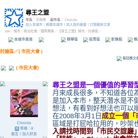
尋王之盟
市長：
文俠隱
副市長：
Chocola
加入本城市
｜
推薦本城市
｜
加入我的最愛
｜
訂閱最新文章
udn
／
城市
／
政治社會
／
國際萬象
／
【尋王之盟】城市
／討論區／
本城市首頁
討論區
精華區
投票區
影像館
推
討論區
／
( 市民大會 )
看回應文
( 市民大會)
尋王之盟是一個優值的學習
月來成長很多，不知道各位
是加入本市，整天潛水是不
想法，有看到好想法也可以
在
2008
年
3
月
1
日
成立一個「
區域是打屁哈拉用的，吵架
Chocola
等級：8
入請找時間到「市民交誼廳
留言
｜
加入好友