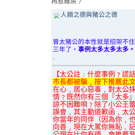
再惹雞屎﹖
人類之德與豬公之德
曾太豬公的本性就是招架不住
三年了。
事例太多太多太多。
.
【
太公註﹕
什麼事例﹖謊
市長都被騙﹐按下推薦此
在心﹐居心惡毒﹐對太公
情﹖既然你有三個『太多
諒不困難唄﹖除了小公王
誤會﹐其主動道歉函﹐太
你當年的同伴（因為你﹐
向善﹐現在大罵你無恥﹑
公現在比你有德﹐會推薦