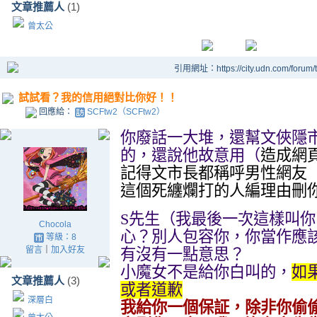
文章推薦人
(1)
曾太公
引用網址：https://city.udn.com/forum
試試看？我的信用絕對比你好！！
回應給：
SCFtw2（SCFtw2）
你廢話一大堆，還幫文俠隱
的，還說他故意用（
造成網
記得文市長都稱呼男性網友
這個死纏爛打的人編理由刪
S
先生（我最後一次這樣叫你
Chocola
心？別人包容你，你當作應
等級：8
留言
｜
加入好友
有沒有一點意思？
小魔女不是給你白叫的，
如
文章推薦人
(3)
或者道歉
深層白
我給你一個保証，除非你偷