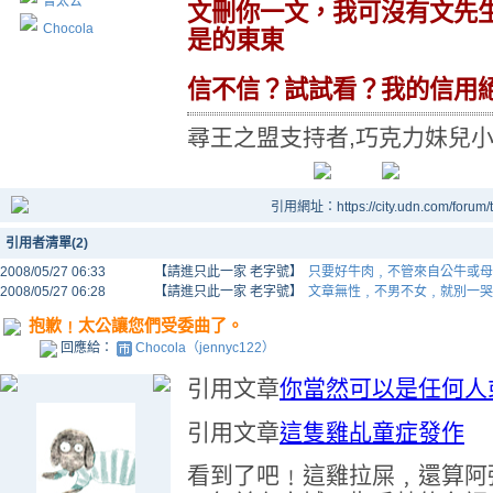
曾太公
文刪你一文，我可沒有文先
Chocola
是的東東
信不信？試試看？我的信用
尋王之盟支持者,巧克力妹兒
引用網址：https://city.udn.com/forum
引用者清單(2)
2008/05/27 06:33
【請進只此一家 老字號】
只要好牛肉﹐不管來自公牛或母
2008/05/27 06:28
【請進只此一家 老字號】
文章無性﹐不男不女﹐就別一哭
抱歉﹗太公讓您們受委曲了。
回應給：
Chocola（jennyc122）
引用文章
你當然可以是任何人
引用文章
這隻雞乩童症發作
看到了吧﹗這雞拉屎﹐還算阿