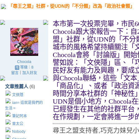
「尋王之盟」社群，從UDN的「不分類」改為「政治社會類」
本市第一次投票完畢，市民
6
Chocola
跟大家報告一下：自
盟」社群，從
UDN
的「不分
城市的風格希望持續關注「
Chocola
會將「討論版」開始
譬如說：「文俠隱」區、
「
Chocola
等級：8
民好友有能力及興趣，要成
留言
｜
加入好友
與
Chocola
聯絡，這些「文本
「商品化」、或者「政治資
文章推薦人
(6)
時間分享本社群的「神秘性
文俠隱
UDN
是個小地方，
Chocola
在
ian≈ 這就是我們的
已經發生在其他的社群平台
生活 ≈
在作規劃，一定會將進一步
筆記阿本
曾太公
尋王之盟支持者,巧克力妹兒
Nobody