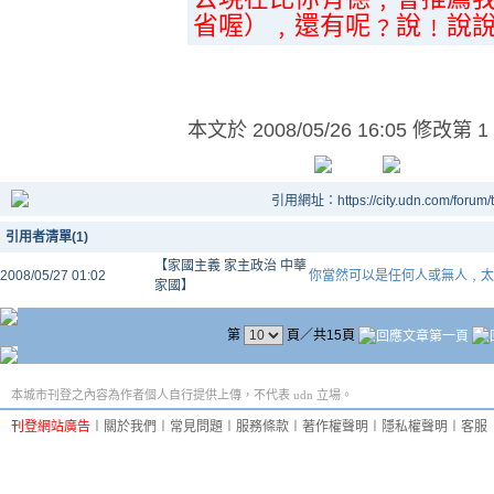
省喔）﹐還有呢﹖說﹗說
本文於
2008/05/26 16:05 修改第 1
引用網址：https://city.udn.com/forum
引用者清單(1)
【家國主義 家主政治 中華
2008/05/27 01:02
你當然可以是任何人或無人﹐太
家國】
第
頁／共15頁
本城市刊登之內容為作者個人自行提供上傳，不代表 udn 立場。
刊登網站廣告
︱
關於我們
︱
常見問題
︱
服務條款
︱
著作權聲明
︱
隱私權聲明
︱
客服