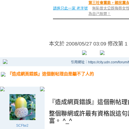
第三社會黨能，親民黨
請進只此一家 老字號
無恥曾太公既侮辱女
為自己脫罪！
本文於
2008/05/27 03:09 修改第 1
引用網址：https://city.udn.com/forum
『造成網頁錯誤』這個刪帖理由是騙不了人的
.
『造成網頁錯誤』這個刪帖理
整個聯網或許最有資格說這句
富。 ^_^
SCFtw2