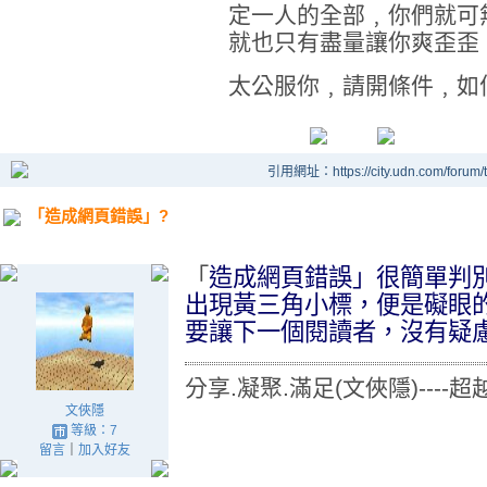
定一人的全部﹐你們就可
就也只有盡量讓你爽歪歪
太公服你﹐請開條件﹐如
引用網址：https://city.udn.com/forum
「造成網頁錯誤」?
「
造成網頁錯誤」很簡單判
出現黃三角小標，便是礙眼
要讓下一個閱讀者，沒有疑
分享.凝聚.滿足(文俠隱)----
文俠隱
等級：7
留言
｜
加入好友