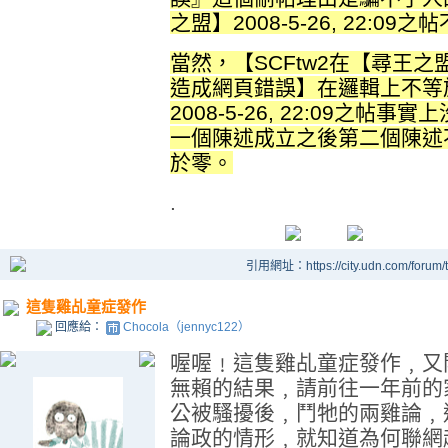
之盟】2008-5-26, 22:
當然，【SCFtw2在【尋王之盟】2
造成網頁錯誤】在邏輯上不等於
2008-5-26, 22:09之
一個陳述成立之後第二個陳述
於零。
.
引用網址：https://city.udn.com/forum
這隻雞乩童症發作
回應給：
Chocola（jennyc122）
喔喔﹗這隻雞乩童症發作﹐又
無賴的結果﹐請前往一年前的
公被騷擾後﹐鬥牠的兩雞論﹐
論政的情形﹐就知道為何聯網