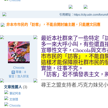
Chocola
引用網址：https://city.udn.com/forum
非本市市民的「訪客」，不能自開討論主題，只能選文回應
最近本社群來了一些特定「
多一來大呼小叫，有些還直
宣導性文字，
Chocola
與文市
市市民的「訪客」，不能自
這樣才能保障原社群市民的
實施，往事不究。
Chocola
等級：8
「訪客」若不慎發表主文，
留言
｜
加入好友
尋王之盟支持者,巧克力妹兒
文章推薦人
(3)
筆記阿本
文俠隱
Chocola