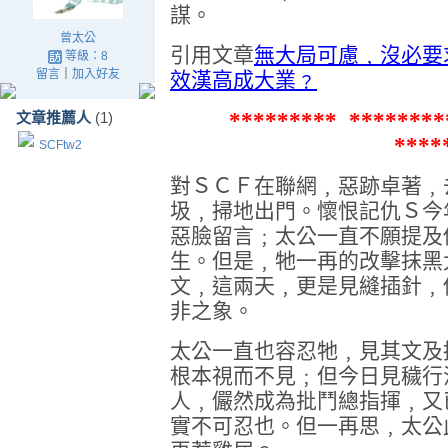
謀。
曾太公
引用文章
無大局可慮﹐沒必要
等級：8
留言
｜
加入好友
效漢高成大業﹖
********* ********
文章推薦人
(1)
****
SCFtw2
對ＳＣＦ在聯網﹐惡跡卓著﹐
圾﹐掃地出門。懷恨記仇Ｓ今
惡臉留言﹔太公一直不願提及
生。但是﹐牠一再的改擊抹黑
文﹐這兩天﹐更是見縫插針﹐
非之象。
太公一直也容忍牠﹐見其文及
根本視而不見﹔但今日見穢行
人﹐儼然成為批鬥總指揮﹐又
實不可忍也。但一再思﹐太公