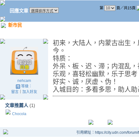
第
頁／共15頁
回應文章
新市民
初来，大陆人，内蒙古出生，
今。
特质：
外呆、板、迟、滞；内混乱，
乐观，喜轻松幽默，乐于思考
好实、诚，厌虚、伪！
nehcam
等級：
入城目的：多看多思，助人助
留言
｜
加入好友
文章推薦人
(1)
Chocola
引用網址：https://city.udn.com/forum