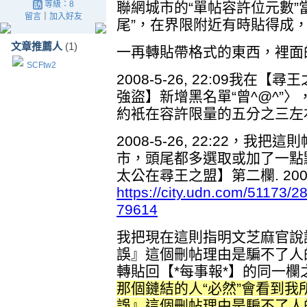
等級：8
聯網城市的“單帖容許位元數”
留言
｜
加入好友
尾”，在界限附近有時貼得成
文章推薦人
(1)
一再轉貼帶格式的東西，裡面的
SCFtw2
2008-5-26, 22:09我在【
強盜】新增黑名單“曾^@^”
約衹在容許限量的五分之三左
2008-5-26, 22:22，
市，頭尾都多選取或加了一點點東
太公在尋王之盟】第二欄. 2008
https://city.udn.com/51173
79614
我把現在這則指明文芝麻官說
誤』這個刪帖理由是騙不了人
轉貼回【*每事報*】的同一欄
那個鏈結的人“必然”會看到
誤』這個刪帖理由是騙不了人的