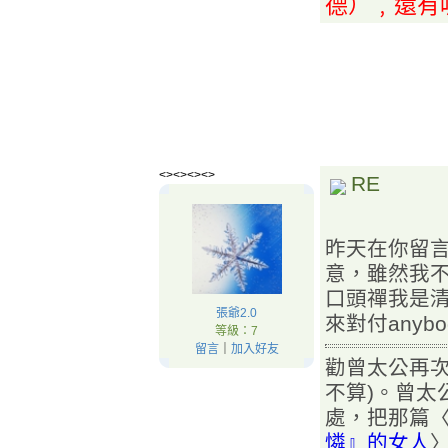
德）﹐還有
<><><><>
RE
昨天在你留
意，雖然我
口頭禪我是
張爺2.0
來對付anybo
等級：7
留言
｜
加入好友
勸曾太公再次
不算)。曾太
處，把那篇
憐』的女人