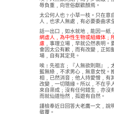
辱負重﹐向世俗獻歡顏焉。
太公何人也﹖小草一枝。只在意
人﹐也求人無處﹐有必要委曲求
話一出口﹐如水就地﹐能因一紙
網虛人﹐為中性生物或組織体﹔
慮
﹐事理立場﹐早就公然表明。
會因太公有歉﹐而有改變﹐正如
場﹐自有其定見。
唉﹗先祖言﹔『人無欲則剛』﹐
藍無綠﹐不求男心﹐無意女悅。
相﹐已然消音﹔他人持愛憎﹐有
改變﹐一切隨緣。所以﹐不在乎
來自渠成﹔沒有任何錯生﹐
亦
沒
而就仙道怡然﹐孤遊有自然。
謹檢奉近日回答大老鷹一文﹐說
敬覆。