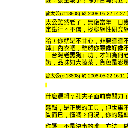
註﹕發生戰爭﹖除非台灣獨立
曾太公(et13808) 於 2008-05-22 14:2
太公雖然老了﹐無復當年一日
定鐵行。不信﹐找聯網性研究
哈﹗你就是不甘心﹐非要嘗嘗
煉』內衣吧﹐雖然你頭像好像
『台灣
老黑狗
』功﹐才知為何
奶﹐品味如大陸茶﹐貨色是澎
曾太公(et13808) 於 2008-05-22 16:1
什麼邏輯﹖孔夫子面前賣關刀
邏輯﹐是正思的工具﹐但世事
質而已﹐懂嗎﹖何況﹐你的邏
作戰﹐不是決事的唯一方法﹐