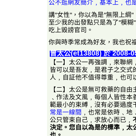
公不逛網友簡介﹐基本上﹐也
講"女性"，你以為是"無限上綱
至少我的出發點只是為了"模糊
吃上毀謗官司。
你與時季常成為好友，我也祝
曾太公(et13808) 於 2008-0
【一】太公一再強調﹐來聯網
皆可以是吾友﹐是君子之交式
人﹐自証他不值得尊重﹐也可
【二】太公是無可救藥的自由
﹑作法及文風﹐每個人皆性本
範最小的束縛﹐沒有必要過度
常是一線間
﹐也常是依時﹑地
公只管束自己﹐求放心而已﹐
決定。您自以為是的標準﹐太
也。