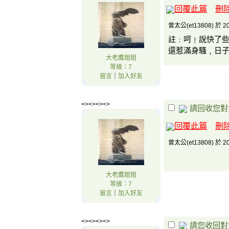
回覆此篇
刪
曾太公(et13808) 於 20
註﹕呵﹗說快了
還惹滿身騷﹐日
大老鷹姐姐
等級：7
留言
｜
加入好友
<><><><>
請回收您對
回覆此篇
刪
曾太公(et13808) 於 20
大老鷹姐姐
等級：7
留言
｜
加入好友
<><><><>
請您收回對