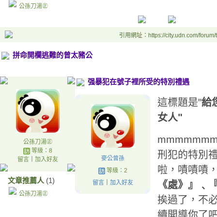
公孫刀湯㊣
引用網址：https://city.udn.com/forum
拼命開欄逃難的曾太豬公
强暴犯在號子裡所受的特別禮遇
這標題是"
給
女人"
mmmmmm
公孫刀湯㊣
等級：8
刑犯的特別
麥公曾孫
留言
｜
加入好友
啦，嘖嘖嘖
等級：2
文章推薦人
(1)
《處》』﹑
留言
｜
加入好友
公孫刀湯㊣
挨過了，不必
續開導你了