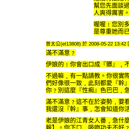
幫您先面談
人爽得厲害
喔喔﹗您別
是尊重她而
曾太公(et13808) 於 2008-05-22 13:4
滿不滿意﹖
伊娘的﹗你會出口成『髒』﹐
不過嘛﹐有一點請教。你很實
們好像很一致﹐此刻都愛『幹
你﹖別這麼『性痴』色巴巴﹐
滿不滿意﹖這不在於姿勢﹐要
我還沒『幹』事﹐怎會知道你
老是伊娘的江青女人番﹐急什
報】。你下口﹐吸吻功夫不好