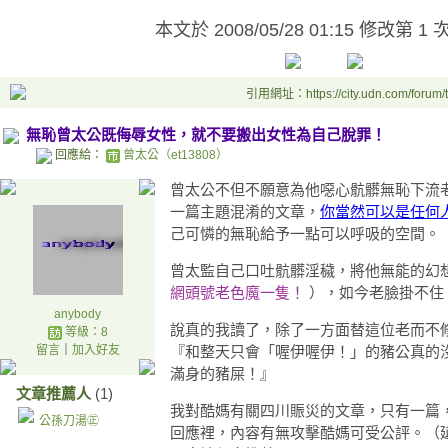
本文於
2008/05/28 01:15 修改第 1 
引用網址：https://city.udn.com/forum
無恥曾太公既侮辱女性，就不要搬出女性為自己脫罪！
回應給：
曾太公（et13808）
曾太公不但不願意為他噁心骯髒無恥下流
一篇主題混淆的文章，
你當然可以是任何
己可憐的無恥給予一點可以呼吸的空間。
曾太監自己口吐骯髒淫穢，將他無能的幻
網頭號老色魔一隻！
），如今老臉掛不住
anybody
說真的我讀了，除了一方面替這位老而不
等級：8
留言
｜
加入好友
『和整天只會「喔伊喔伊！」的豬公真的
滿身的豬屎！』
文章推薦人
(1)
我對酷媽有關四川賑災的文章，只有一篇，同時
公孫刀湯㊣
回應裡，內容有無攻擊酷媽可受公評。（