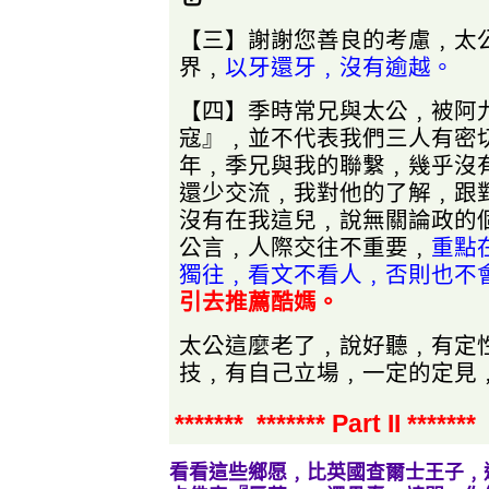
【三】謝謝您善良的考慮﹐太
界﹐
以牙還牙﹐沒有逾越。
【四】季時常兄與太公﹐被阿
寇』﹐並不代表我們三人有密
年﹐季兄與我的聯繫﹐幾乎沒
還少交流﹐我對他的了解﹐跟
沒有在我這兒﹐說無關論政的
公言﹐人際交往不重要﹐
重點
獨往﹐看文不看人﹐否則也不
引去推薦酷媽。
太公這麼老了﹐說好聽﹐有定
技﹐有自己立場﹐一定的定見
******* ******* Part II ******* 
看看這些鄉愿﹐比英國查爾士王子﹐