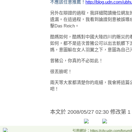
不應該任意推薦！
http://blog.udn.com/ub
另外在辯證的過程，我詳細閱讀幾位網友
遺漏。在這過程，我看到論證刻意被誤導
擊Das Reich。
酷媽如何，酷媽對中國大陸四川的賑災的
如何，都不是這次曾豬公可以出言骯髒下
媽，意圖躲在女人羽翼之下，意圖為自己
曾豬公，你真的不必如此！
很丟臉呢！
兩天等大家都清楚你的底細，我會將這篇
吧！
本文於
2008/05/27 02:30 修改第 1
引用網址：https://city.udn.com/forum