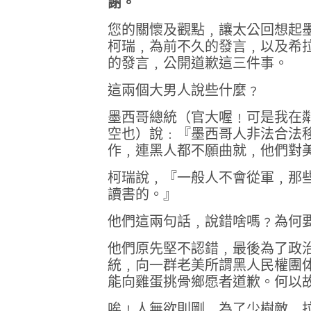
謝。
您的關懷及觀點﹐讓太公回想起
柯瑞﹐為前不久的發言﹐以及希
的發言﹐公開道歉這三件事。
這兩個大男人說些什麼﹖
墨西哥總統（官大喔﹗可是我在
空也）說﹕『墨西哥人非法合法
作﹐連黑人都不願曲就﹐他們對
柯瑞說﹐『一般人不會從軍﹐那
讀書的。』
他們這兩句話﹐說錯啥嗎﹖為何
他們原先堅不認錯﹐最後為了政
統﹐向一群老美所謂黑人民權團
能向雞蛋挑骨鄉愿者道歉。何以
唉﹗人無欲則剛﹐為了少樹敵﹐