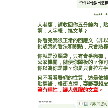
否會以他教出這
**** *
大老鷹﹐請收回你五分鐘內﹐
婀﹗大字報﹐搞文革﹖
你看完我很正常的回應文
（非
批駁我的看法和觀點﹐只會貼
你就是沒腦袋﹐只有青番瘋癲
公家機關﹐隨便你鬧板的﹖你
你以為你是誰﹖你是只會拉左
何不看看聯網的性質﹐這是依
貼標語﹐橫衝直撞﹐耍野耍賴
篇有理性﹑讓人佩服的文章。
<><><><>
請收回您的