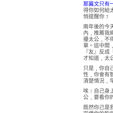
那篇文只有
得你如何給
悄提醒你﹖
兩年後的今
內﹐推薦我
擾太公﹐不
單。這中間
『友』反成
才知道﹐太
只是﹐你自
性﹐你會有
清楚情況﹐
唉﹗自己身
公﹐要看你
既然你己是