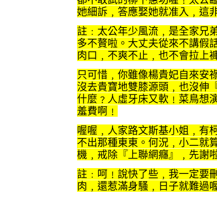
她細訴﹐答應娶她就准入﹐這
註﹕太公年少風流﹐是全家兄
多不贅啦。大丈夫從來不講假
肉口﹐不爽不止﹐也不會拉上
只可惜﹐你雖像楊貴妃自來安
沒去貴寶地雙膝源頭﹐也沒伸
什麼﹖人虛牙床又軟﹗菜鳥想
羞費啊﹗
喔喔﹐人家路文斯基小姐﹐有
不出那種東東。何況﹐小二就
機﹐戒除『上聯網癮』﹐先謝
註﹕呵﹗說快了些﹐我一定要
肉﹐還惹滿身騷﹐日子就難過