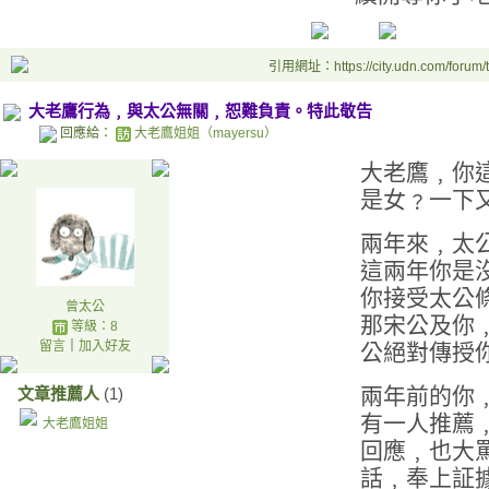
引用網址：https://city.udn.com/forum
大老鷹行為﹐與太公無關﹐恕難負責。特此敬告
回應給：
大老鷹姐姐（mayersu）
大老鷹﹐你
是女﹖一下
兩年來﹐太
這兩年你是
你接受太公
曾太公
那宋公及你
等級：8
留言
｜
加入好友
公絕對傳授
兩年前的你
文章推薦人
(1)
有一人推薦
大老鷹姐姐
回應﹐也大
話﹐奉上証