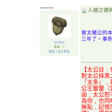
<><><><>
人類之德
曾太豬公的
三年了。事
SCFtw2
等級：7
留言
｜
加入好友
.
【
太公註﹕
對太公抹黑
『太多』﹐
公王蕾蕾（
函﹐太公恕
為你﹐也同
無恥﹑記恨