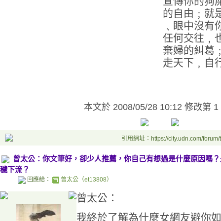
宣傳你的狗
的自由﹔就
﹑眼中沒有
任何交往﹐
棄婦的糾葛
走天下﹐自
本文於
2008/05/28 10:12 修改第 1
引用網址：https://city.udn.com/forum
曾太公：你文筆好，卻少人推薦，你自己有想過是什麼原因嗎？
穢下流？
回應給：
曾太公（et13808）
曾太公：
我終於了解為什麼女網友避你