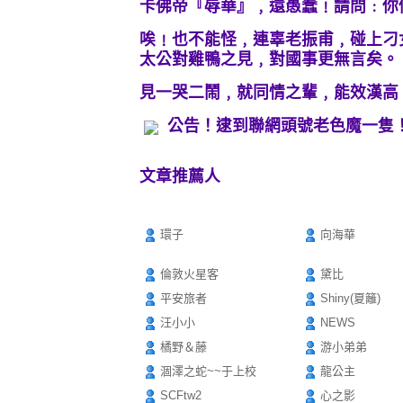
卡佛帝『辱華』﹐還愚蠢﹗請問﹕你
唉﹗也不能怪﹐連辜老振甫﹐碰上刁
太公對雞鴨之見﹐對國事更無言矣。
見一哭二鬧﹐就同情之輩﹐能效漢高
公告！逮到聯網頭號老色魔一隻
文章推薦人
環子
向海華
倫敦火星客
黛比
平安旅者
Shiny(夏籬)
汪小小
NEWS
橘野＆藤
游小弟弟
涸澤之蛇~~于上校
龍公主
SCFtw2
心之影