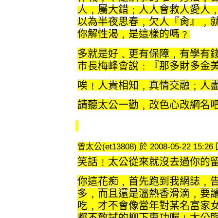
人﹐屬大錯﹔人人會救人愛人
以為半夜思春﹐欠人『肏』﹐就
你解性渴﹐是這樣的嗎﹖
多就是好﹑更有保障﹐有學有
市長梅峰會說﹕『那多財多金
唉﹗人貴相知﹐真情交融﹔人
請聽太公一勸﹐改色心改網名
曾太公(et13808) 於 2008-05-22 15:2
笑話﹗太公從來就沒去過你的
你這花痴﹐首先跑到我網誌﹐
多﹐而且還是溫熱香滑滴﹐要
吃﹐才不會像當年對某名富家
都不敢試的柳下惠功喔﹗太公