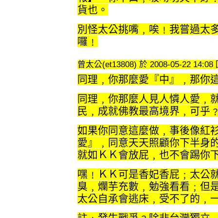
貨也。
別怪太公挑嘴﹐唉﹗我嘗過太
囉﹗
曾太公(et13808) 於 2008-05-22 14:0
同理﹐你那麼愛『中』﹐那你
同理﹐你那麼人見人憐人愛﹐
民﹐成就佛教最高境界﹐可乎
如果你同意這麼做﹐事後像紅
愛』﹐同意天天照顧你下半身
就如ＫＫ會放屁﹐也不會踢你
嘿﹗ＫＫ可是香妃香屁﹔太公
臭﹐爛芋充數﹐勉強看看﹔但
太公自承會逃床﹐受不了的﹐