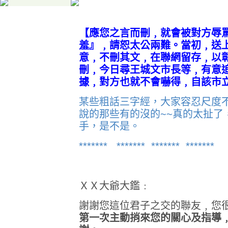
【應您之言而刪﹐就會被對方辱
羞』﹐請恕太公兩難。當初﹐送
意﹐不刪其文﹐在聯網留存﹐以
刪﹐今日尋王城文市長等﹐有意
據﹐對方也就不會嚇得﹐自該市
某些粗話三字經，大家容忍尺度不一
說的那些有的沒的~~真的太扯了
手，是不是。
******* ******* ******* *******
ＸＸ大爺大鑑﹕
謝謝您這位君子之交的聯友﹐您
第一次主動
捎來您的關心及指導