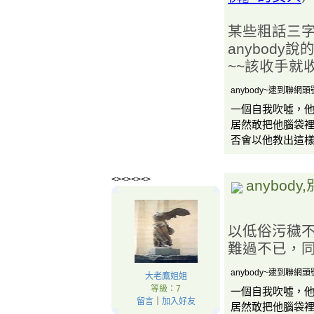
某些粗話三
anybod
~~該收手就
anybody~逮到聯網頭號老色
一個自我吹噓，
居然敢把他腦袋
否會以他教出這
<><><><>
anybod
以低俗污穢
難過不已，
anybody~逮到聯網頭號老色
大老鷹姐姐
等級：7
一個自我吹噓，
留言
｜
加入好友
居然敢把他腦袋