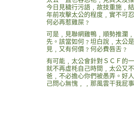
今日見穢行污語﹐故技重施﹐
年前攻擊太公的程度﹐實不可
何必再惹雞屎﹖
可是﹐見聯網雞鴨﹐順勢推瀾
先。該當如何﹖坦白說﹐太公
見﹐又有何價﹖何必費唇舌﹖
有可能﹐太公會針對ＳＣＦ的
就不再虛枆自己時間﹐太公又
爸﹐不必擔心你們被愚弄。好
己問心無愧﹐﹐那風雲干我屁