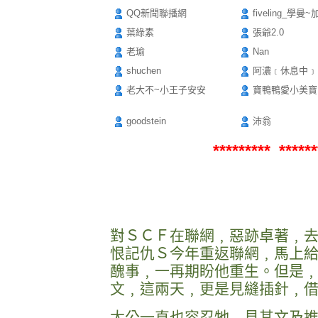
QQ新聞聯播網
fiveling_學曼~
葉綠素
張爺2.0
老瑜
Nan
shuchen
阿濃﹝休息中﹞
老大不~小王子安安
寶鴨鴨愛小美寶
goodstein
沛翁
********* ******
對ＳＣＦ在聯網﹐惡跡卓著﹐
恨記仇Ｓ今年重返聯網﹐馬上
醜事﹐一再期盼他重生。但是
文﹐這兩天﹐更是見縫插針﹐
太公一直也容忍牠﹐見其文及