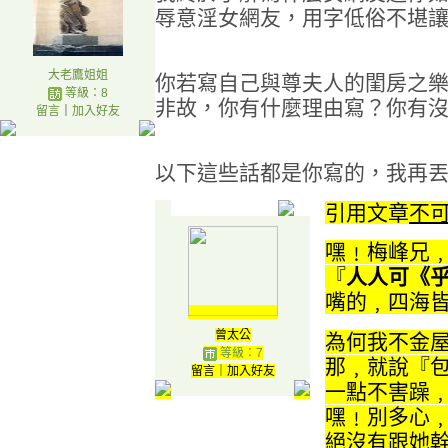
辱意淫女網友，用字低俗不堪
大老鷹姐姐
你若寫自己與尊夫人的閨房之
等級：8
非故，你有什麼理由寫？你有
留言
｜
加入好友
以下這些話都是你寫的，我再
引用文章
不
嘿﹗梅峰兄
『
人人可
《
嘴的﹐
四海
曾太公
為何我不金
等級：7
那﹐就說『
留言
｜
加入好友
一點不害躁
嘿﹗別多心
絕沒有跟她