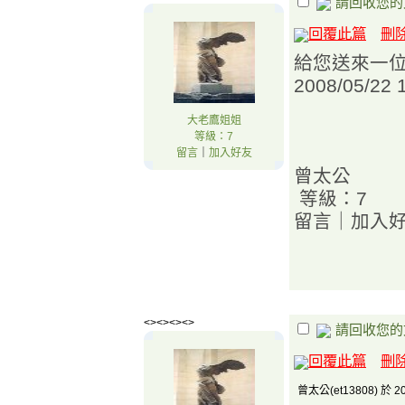
請回收您的
回覆此篇
刪
給您送來一
2008/05/
大老鷹姐姐
等級：7
留言
｜
加入好友
曾太公
等級：7
留言｜加入
<><><><>
請回收您的
回覆此篇
刪
曾太公(et13808) 於 20