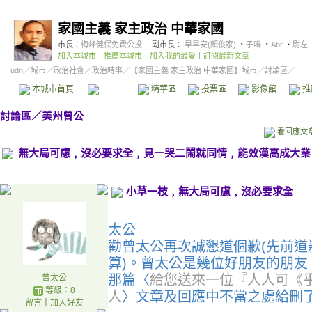
家國主義 家主政治 中華家國
市長：
梅峰健保免費公投
副市長：
早早安(顏俊家)
、
子鳴
、
Abr
、
尉左
加入本城市
｜
推薦本城市
｜
加入我的最愛
｜
訂閱最新文章
udn
／
城市
／
政治社會
／
政治時事
／
【家國主義 家主政治 中華家國】城市
／討論區／
本城市首頁
討論區
精華區
投票區
影像館
推
討論區
／
美州曾公
看回應文
無大局可慮﹐沒必要求全﹐見一哭二鬧就同情﹐能效漢高成大業
小草一枝﹐無大局可慮﹐沒必要求全
太公
勸曾太公再次誠懇道個歉(先前道
算)。曾太公是幾位好朋友的朋
那篇〈
給您送來一位『人人可《
曾太公
等級：8
人
〉文章及回應中不當之處給刪
留言
｜
加入好友