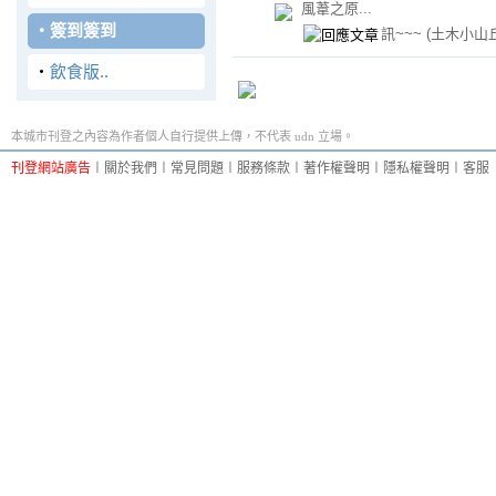
風葦之原...
‧
簽到簽到
訊~~~
(土木小山丘
‧
飲食版..
本城市刊登之內容為作者個人自行提供上傳，不代表 udn 立場。
刊登網站廣告
︱
關於我們
︱
常見問題
︱
服務條款
︱
著作權聲明
︱
隱私權聲明
︱
客服