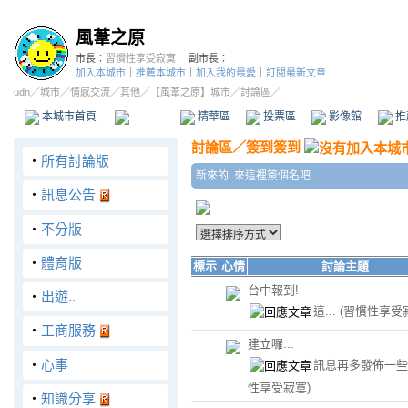
風葦之原
市長：
習慣性享受寂寞
副市長：
加入本城市
｜
推薦本城市
｜
加入我的最愛
｜
訂閱最新文章
udn
／
城市
／
情感交流
／
其他
／
【風葦之原】城市
／討論區／
本城市首頁
討論區
精華區
投票區
影像館
推
討論區
／
簽到簽到
‧
所有討論版
新來的..來這裡簽個名吧....
‧
訊息公告
‧
不分版
‧
體育版
標示
心情
討論主題
台中報到!
‧
出遊..
這...
(習慣性享受
‧
工商服務
建立囉...
‧
心事
訊息再多發佈一
性享受寂寞)
‧
知識分享