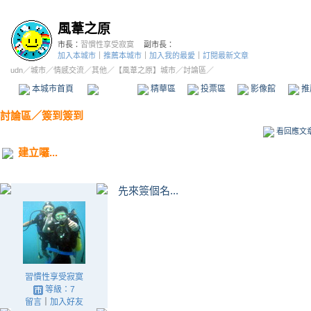
風葦之原
市長：
習慣性享受寂寞
副市長：
加入本城市
｜
推薦本城市
｜
加入我的最愛
｜
訂閱最新文章
udn
／
城市
／
情感交流
／
其他
／
【風葦之原】城市
／討論區／
本城市首頁
討論區
精華區
投票區
影像館
推
討論區
／
簽到簽到
看回應文
建立囉...
先來簽個名...
習慣性享受寂寞
等級：7
留言
｜
加入好友