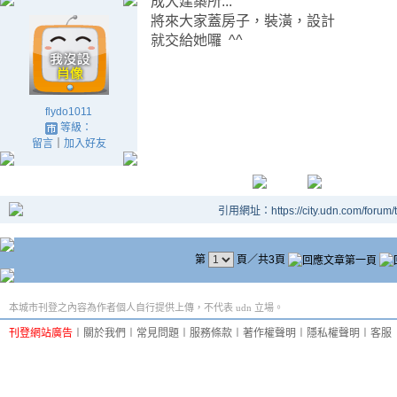
成大建築所...
將來大家蓋房子，裝潢，設計
就交給她囉 ^^
flydo1011
等級：
留言
｜
加入好友
引用網址：https://city.udn.com/forum
第
頁／共3頁
本城市刊登之內容為作者個人自行提供上傳，不代表 udn 立場。
刊登網站廣告
︱
關於我們
︱
常見問題
︱
服務條款
︱
著作權聲明
︱
隱私權聲明
︱
客服