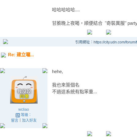
哈哈哈哈哈....
甘脆晚上夜喝，順便結合 "奇裝異服" party 吧
引用網址：https://city.udn.com/forum
Re: 建立囉...
hehe,
我也來簽個名
不過這系統有點笨重...
wcliao
等級：
留言
｜
加入好友