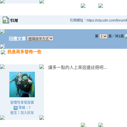
引用網址：https://city.udn.com/forum
第
頁／共3頁
回應文章
訊息再多發佈一些
讓多一點的人上來這邊註冊吧...
習慣性享受寂寞
等級：7
留言
｜
加入好友