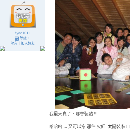
flydo1011
等級：
留言
｜
加入好友
我最天真了，哪會裝酷 !!!
哈哈哈.... 又可以穿 那件 火紅 太陽裝啦 !!!