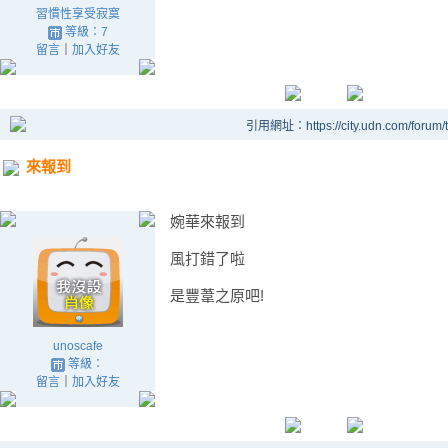
習慣性享受寂寞
等級：7
留言
｜
加入好友
引用網址：https://city.udn.com/forum
來報到
婉華來報到
風打錯了啦
是豐葦之原吧!
unoscafe
等級：
留言
｜
加入好友