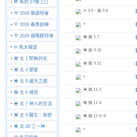
‧
💙 新約 27卷 (三)
✡️ 4:5、啟 5:6
‧
💜 2026 華語特會
+
‧
💛 2026 春季訓練
‧
💜 2026 國殤節特會
💟 啟 2:7
‧
✡️ 馬太福音
💟 啟 3:10
‧
💟 太 1 耶穌的名
💟 啟 3:12
‧
💟 太 2 那星
+
‧
💟 太 5 諸天之國
💟 啟 11:3
‧
💟 太 6 禱告
💟 啟 11:4
‧
💟 太 7 神人的生活
‧
💟 太 9 醫生、新郎
💟 啟 11:5~6
‧
💟 太 28 三一神
+