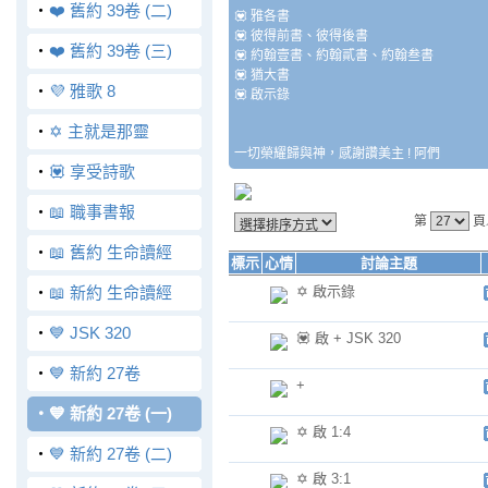
‧
❤️ 舊約 39卷 (二)
💟 雅各書
💟 彼得前書、彼得後書
‧
❤️ 舊約 39卷 (三)
💟 約翰壹書、約翰貳書、約翰叁書
💟 猶大書
‧
💜 雅歌 8
💟 啟示錄
‧
✡️ 主就是那靈
一切榮耀歸與神，感謝讚美主 ! 阿們
‧
💟 享受詩歌
‧
📖 職事書報
第
頁
‧
📖 舊約 生命讀經
標示
心情
討論主題
‧
📖 新約 生命讀經
✡️ 啟示錄
‧
💙 JSK 320
💟 啟 + JSK 320
‧
💙 新約 27卷
+
‧
💙 新約 27卷 (一)
✡️ 啟 1:4
‧
💙 新約 27卷 (二)
✡️ 啟 3:1