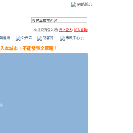
網路城邦
你還沒有登入喔(
馬上登入
/
加入會員
)
薦連結
公告區
訪客簿
市政中心
(0)
書