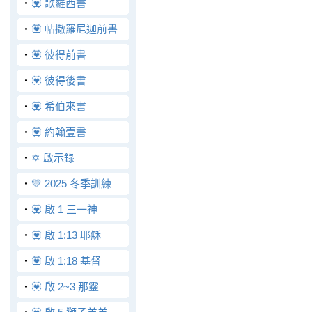
‧
💟 歌羅西書
‧
💟 帖撒羅尼迦前書
‧
💟 彼得前書
‧
💟 彼得後書
‧
💟 希伯來書
‧
💟 約翰壹書
‧
✡️ 啟示錄
‧
💛 2025 冬季訓練
‧
💟 啟 1 三一神
‧
💟 啟 1:13 耶穌
‧
💟 啟 1:18 基督
‧
💟 啟 2~3 那靈