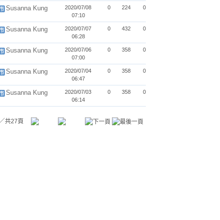
Susanna Kung
2020/07/08
0
224
0
07:10
Susanna Kung
2020/07/07
0
432
0
06:28
Susanna Kung
2020/07/06
0
358
0
07:00
Susanna Kung
2020/07/04
0
358
0
06:47
Susanna Kung
2020/07/03
0
358
0
06:14
／共27頁