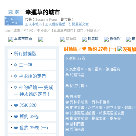
幸運草的城市
市長：
Susanna Kung
副市長：
加入本城市
｜
加入我的最愛
｜
訂閱最新文章
udn
／
城市
／
不分類
／
不分類
／
【幸運草的城市】城市
／討論區／
本城市首頁
討論區
精華區
投票區
影像館
推
討論區
／
💙 新約 27卷 (一)
‧
所有討論版
✡️ 新約 27卷
‧
✡️ 三一神
✡️ 馬太福音、馬可福音、路加福音
💟 約翰福音
‧
✡️ 神永遠的定旨
💟 使徒行傳 +
‧
✡️ 神的經綸 — 完成
— 神永遠的定旨 !
💟 羅馬書
💟 哥林多前書、哥林多後書
‧
❤️ JSK 320
💟 加拉太書、以弗所書、腓立比書、歌羅西
💟 帖撒羅尼迦前書、帖撒羅尼迦後書
‧
❤️ 舊約 39卷
💟 提摩太前書、提摩太後、提多書
💟 腓利門書
‧
❤️ 舊約 39卷 (一)
💟 希伯來書