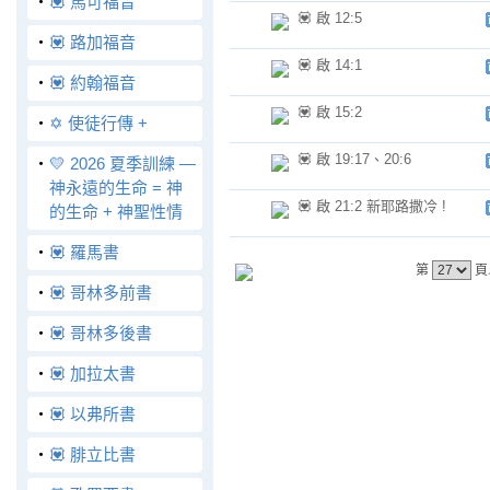
‧
💟 馬可福音
💟 啟 12:5
‧
💟 路加福音
💟 啟 14:1
‧
💟 約翰福音
💟 啟 15:2
‧
✡️ 使徒行傳 +
💟 啟 19:17、20:6
‧
💛 2026 夏季訓練 —
神永遠的生命 = 神
💟 啟 21:2 新耶路撒冷 !
的生命 + 神聖性情
‧
💟 羅馬書
第
頁
‧
💟 哥林多前書
‧
💟 哥林多後書
‧
💟 加拉太書
‧
💟 以弗所書
‧
💟 腓立比書