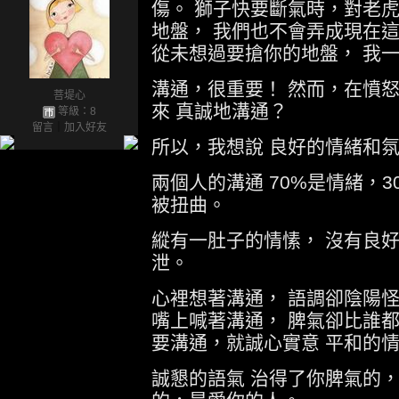
傷。 獅子快要斷氣時，對老
地盤， 我們也不會弄成現在這
從未想過要搶你的地盤， 我
溝通，很重要！ 然而，在憤
菩堤心
來 真誠地溝通？
等級：8
留言
｜
加入好友
所以，我想說 良好的情緒和
兩個人的溝通 70%是情緒，
被扭曲。
縱有一肚子的情愫， 沒有良
泄。
心裡想著溝通， 語調卻陰陽
嘴上喊著溝通， 脾氣卻比誰
要溝通，就誠心實意 平和的
誠懇的語氣 治得了你脾氣的