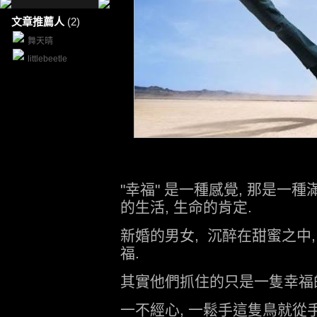
文章推薦人
(2)
舞天晴
littlebeetle
"幸福" 是一種感覺, 那是一
的生活, 生命的肯定.
新婚的男女, 沉醉在甜蜜之中
福.
其實他們抓住的只是一隻幸福的
一不經心, 一鬆手這隻鳥就從