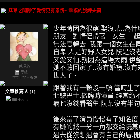
尪某之間除了愛情更有恩情~ 幸福的脫線夫妻
少年時因為很窮.娶沒某..為
朋友一對情侶帶著一女生.一起
無法度轉去..我跟一個女生在
自卑.人是好野人女兒.阮是沒
又愛又怕.就因為這場大雨.伊
她不敢回家了..沒有婚禮.沒
菩堤心
等級：8
世人了~
留言
｜
加入好友
跟著我有一頓沒一頓.當時生了
文章推薦人
(1)
北駛巴士.做臨時演員.經常繳
littlebeetle
病也沒錢看醫生.阮某沒有半句
...
後來當了演員慢慢有了知名度.
有賺的錢一分一角都交給阮某
過去從沒想過會有自己的厝.開