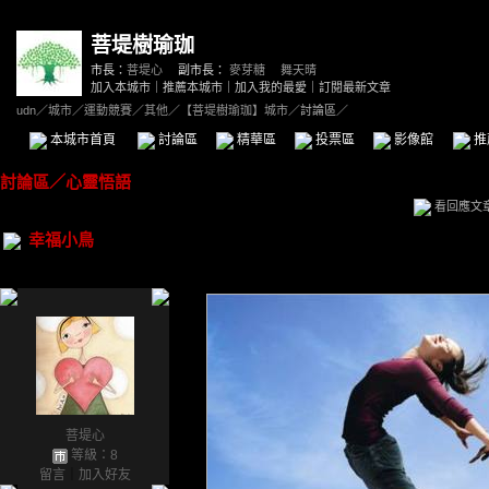
菩堤樹瑜珈
市長：
菩堤心
副市長：
麥芽糖
、
舞天晴
加入本城市
｜
推薦本城市
｜
加入我的最愛
｜
訂閱最新文章
udn
／
城市
／
運動競賽
／
其他
／
【菩堤樹瑜珈】城市
／討論區／
本城市首頁
討論區
精華區
投票區
影像館
推
討論區
／
心靈悟語
看回應文
幸福小鳥
菩堤心
等級：8
留言
｜
加入好友