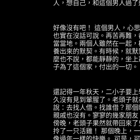
人，想自己，和這個男人過了
好像沒有吧！
這個男人，心
也實在沒話可說。再苦再難，
當當地。兩個人雖然在一起，
養出來的默契。有時候，就默
麼也不說，都能靜靜的，坐上
子為了這個家，付出的一切。
還記得一年秋天，二小子要上
久沒有見到葷腥了。老頭子就
說：去找人借。找誰借？那個
親戚也沒有。寥寥的幾家朋友
傍晚，老頭子果然就帶回來了
拎了一只活雞！
那個晚上，
像過年一樣的快樂。
可是，