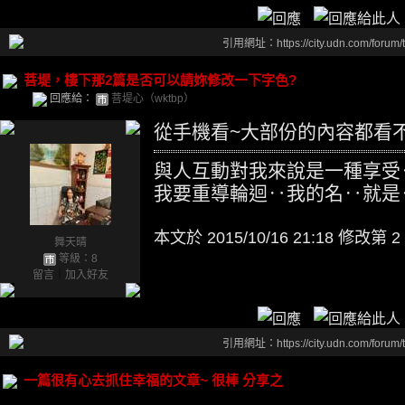
引用網址：https://city.udn.com/forum
菩堤，樓下那2篇是否可以請妳修改一下字色?
回應給：
菩堤心（wktbp）
從手機看~大部份的內容都看
與人互動對我來說是一種享受
我要重導輪迴‥我的名‥就是
本文於
2015/10/16 21:18 修改第 2
舞天晴
等級：8
留言
｜
加入好友
引用網址：https://city.udn.com/forum
一篇很有心去抓住幸福的文章~ 很棒 分享之