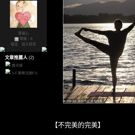
菩堤心
等級：8
留言
｜
加入好友
文章推薦人
(2)
舞天晴
S.F.果樂法施F.S.
【不完美的完美】