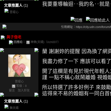
我要重導輪迴‥我的名‥就是
文章推薦人
(1)
菩堤心
引用網址：https://city.udn.com/forum
與子偕老
回應給：
神樂(天晴)（rich007）
蘭 謝謝妳的提醒 因為換了網
我盡力修了一下 應該可以看
開了這欄是有見於現代年輕人
謹 一點不稱心就鬧離婚 視婚
菩堤心
等級：8
所以特選了許多好例子 來鼓
留言
｜
加入好友
這得來不易的婚姻有一同白首
文章推薦人
(1)
舞天晴