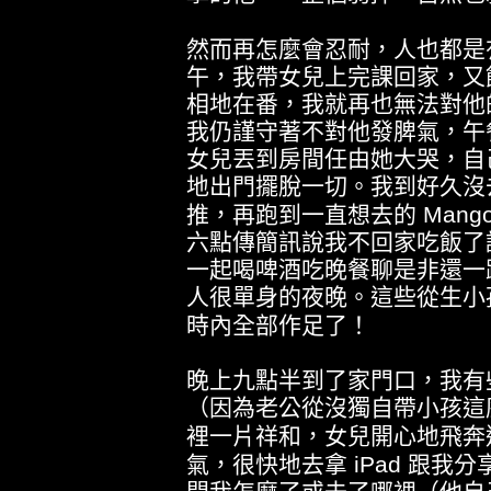
然而再怎麼會忍耐，人也都是
午，我帶女兒上完課回家，又
相地在番，我就再也無法對他
我仍謹守著不對他發脾氣，午
女兒丟到房間任由她大哭，自
地出門擺脫一切。我到好久沒
推，再跑到一直想去的
Mang
六點傳簡訊說我不回家吃飯了
一起喝啤酒吃晚餐聊是非還一
人很單身的夜晚。這些從生小
時內全部作足了！
晚上九點半到了家門口，我有
（因為老公從沒獨自帶小孩這
裡一片祥和，女兒開心地飛奔
氣，很快地去拿
iPad
跟我分