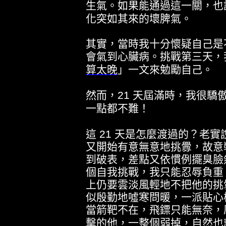
生氣。如果能通過這一關，也
化突如其來的壞脾氣。
其實，當時我十分懷疑自己是
會氣到心臟病。挑戰第三天，
算太晚
」一文來勉勵自己。
然而，
21
天屆滿時，我很驕
一點都不難！
這
21
天是怎麼渡過的？老實
又開始有意無意地挑釁，故意
到破表，差點又依慣例擺臭臉
個自我挑戰，我只能忍辱負重
上仍要雲淡風輕地不把他的挑
似殷勤地噓寒問暖，一派貼心
當箭靶不在，飛鏢只能無奈，
擊的他，一整個弱掉，自然也