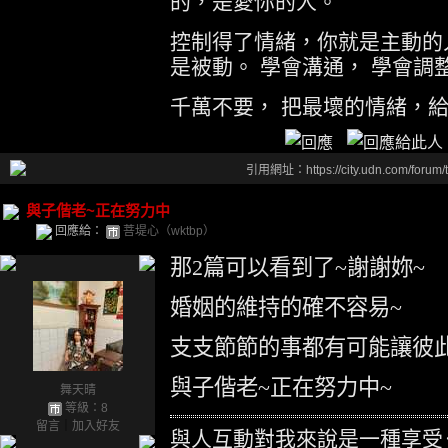
的，是愛你的人。
控制得了情緒，你就是主動的
是被動。 學會溝通， 學會調
千萬不要， 把最壞的情緒，
引用網址：https://city.udn.com/forum
與子偕老~正在努力中
回應給：
菩堤心（wktbp）
那2篇可以看到了~謝謝妳~
婚姻的維持的確不容易~
支支節節的事都有可能讓彼此
與子偕老~正在努力中~
舞天晴
等級：8
留言
｜
加入好友
與人互動對我來說是一種享受