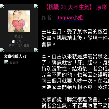
【挑戰
21
天不生氣】
原來
作者：
Jaguar
小姐
去年五月，受了某本書的感召
計畫。挑戰結束後，發現一件
菩堤心
等級：8
習慣。
留言
｜
加入好友
本人自古以來就是脾氣暴躁之
文章推薦人
(1)
了，脾氣就會「牙」起來，身
舞天晴
特別沒耐性，結婚後，老公成
完全不同的他，也常因為誤解
兩三個月就要大吵一次。在我
因為家事開始互相不爽，我決
大家都說「脾氣很難改變」，
對老公生氣，不管再怎麼不高