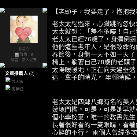
【老頭子，我要走了，抱抱我
老太太醒過來，心臟跳的忽快
太太就想：「差不多嘍！自己
老太太已經
歲了，身體倒還
76
他們這些老年人，是很致命的
菩堤心
春節後，身體一天不如一天了
等級：8
椅上，躺著自己
歲的老頭子
留言
｜
加入好友
78
太陽暖暖地，正在向天邊垂落
文章推薦人
(2)
這一輩子的時光。
年輕時候
舞天晴
麥芽糖
老太太是四鄰八鄉有名的美人
幾塊門檻。可是，可是她早就
個小學校裏，唯一的教書先生
長著很好看的一雙眼睛，看著
心醉的不行。
兩個人曾經多