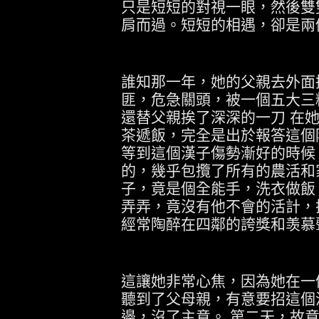
只是短短的對視一眼，然後雙
肩而過。短短的相遇，卻是兩
誰知那一年，她的父親去外面
匪，危急關頭，被一個五大三
還替父親挨了深深的一刀
在
茶遞飯，完全是出於報答這個
等到這個漢子傷勢漸好的時候
的，幾乎包攬了所有的農活和
子，竟是個全能手，洗衣做飯
弄弄，竟沒有他不會的活計，
經常陶醉在四鄰的誇獎和羡慕
這讓她非常心焦，因為她在一
聽到了父母親，有意要招這個
邊，沒了主意。
第二天，故