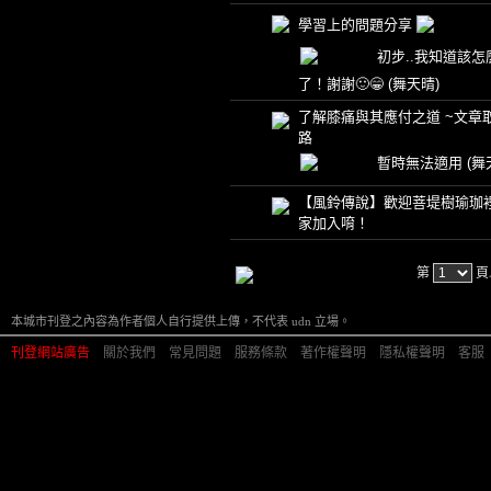
學習上的問題分享
初步..我知道該怎
了！謝謝🙂😁
(舞天晴)
了解膝痛與其應付之道 ~文章
路
暫時無法適用
(舞
【風鈴傳說】歡迎菩堤樹瑜珈
家加入唷！
第
頁
本城市刊登之內容為作者個人自行提供上傳，不代表 udn 立場。
刊登網站廣告
︱
關於我們
︱
常見問題
︱
服務條款
︱
著作權聲明
︱
隱私權聲明
︱
客服