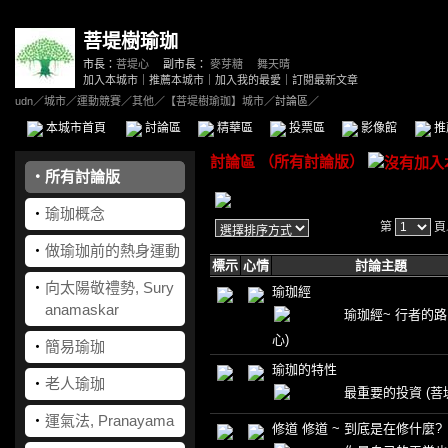
菩堤樹瑜珈
市長：
菩堤心
副市長：
麥芽糖
、
舞天晴
加入本城市
｜
推薦本城市
｜
加入我的最愛
｜
訂閱最新文章
udn
／
城市
／
運動競賽
／
其他
／
【菩堤樹瑜珈】城市
／討論區／
本城市首頁
討論區
精華區
投票區
影像館
推
討論區
（
所有討論版
）
‧
所有討論版
‧
瑜珈概念
第
頁
‧
做瑜珈前的熱身運動
標示
心情
討論主題
‧
向太陽敬禮勢, Sury
瑜珈經
anamaskar
瑜珈經~ 行者的
心)
‧
簡易瑜珈
瑜珈的特性
‧
老人瑜珈
最重要的投資
(菩
‧
運氣法, Pranayama
修道 修道 ~ 到底是在修什麼?