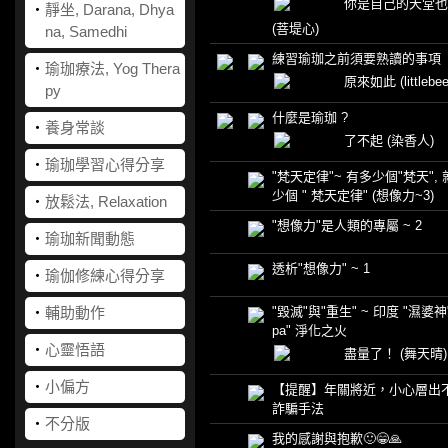
你是自己的天堂也
‧
靜坐, Darana, Dhya
(菩堤心)
na, Samedhi
練習瑜珈之前須要熟讀的事項
‧
瑜珈療法, Yog Thera
原來如此
(littlebee
py
什麼是瑜珈 ?
‧
養身常談
了不起
(染香人)
‧
瑜珈學習心得分享
"梵天定律"~ 有多少個"梵天",
少個 " 梵天定律" (想像力~3)
‧
放鬆法, Relaxation
"想像力"是人類的專屬 ~ 2
‧
瑜珈新聞動態
透析"想像力" ~ 1
‧
瑜伽修練心得分享
‧
輔助動作
"毀滅"與"重生" ~ 印度 "濕婆神"
pa" 淨化之火
‧
心靈悟語
盡量了！
(舞天晴)
‧
小偏方
【提醒】年關將近，小心層出
詐騙手法
‧
不分版
我的感謝與抱歉🙂😁🙏