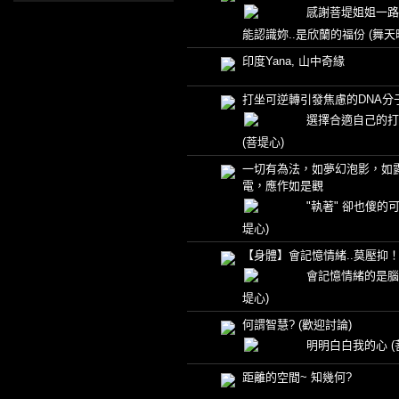
感謝菩堤姐姐一路陪
能認識妳..是欣蘭的福份
(舞天
印度Yana, 山中奇緣
打坐可逆轉引發焦慮的DNA分
選擇合適自己的打
(菩堤心)
一切有為法，如夢幻泡影，如
電，應作如是觀
"執著" 卻也傻的
堤心)
【身體】會記憶情緒..莫壓抑
會記憶情緒的是
堤心)
何謂智慧? (歡迎討論)
明明白白我的心
距離的空間~ 知幾何?