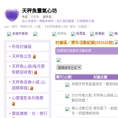
天秤魚靈氣心坊
市長：
天秤魚
副市長：
加入本城市
｜
推薦本城市
｜
加入我的最愛
｜
訂閱最新文章
udn
／
城市
／
情感交流
／
心靈
／
【天秤魚靈氣心坊】城市
／討論區／
本城市首頁
討論區
精華區
投票區
影像館
推
討論區
／
歷年活動紀錄(2015以前)
‧
所有討論版
這裡放的是歷年活動紀錄
‧
天秤魚公告
‧
天秤魚心語(每月更
新歡迎收看)
標示
心情
討論主題
‧
天秤魚音樂小語 (心
有關天秤魚能量測字，歡迎結緣
語精華版)
2/10今晚九點 天秤魚心語線
‧
心靈電影系列推薦
歡迎收聽！
靜心活動公告-覺知當下，創造
‧
靈氣療癒、光、修行
生，把愛傳給地球