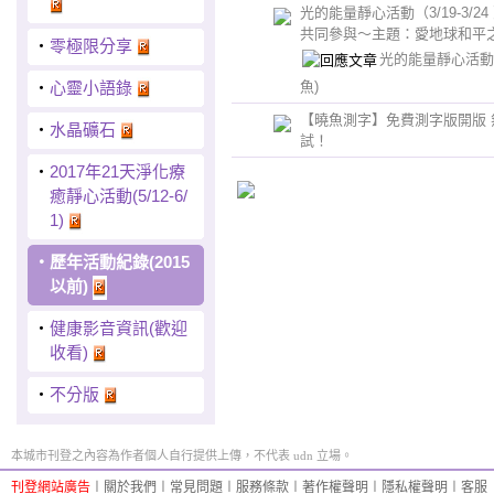
光的能量靜心活動（3/19-3/24
共同參與～主題：愛地球和平
‧
零極限分享
光的能量靜心活
‧
心靈小語錄
魚)
【曉魚測字】免費測字版開版 
‧
水晶礦石
試！
‧
2017年21天淨化療
癒靜心活動(5/12-6/
1)
‧
歷年活動紀錄(2015
以前)
‧
健康影音資訊(歡迎
收看)
‧
不分版
本城市刊登之內容為作者個人自行提供上傳，不代表 udn 立場。
刊登網站廣告
︱
關於我們
︱
常見問題
︱
服務條款
︱
著作權聲明
︱
隱私權聲明
︱
客服