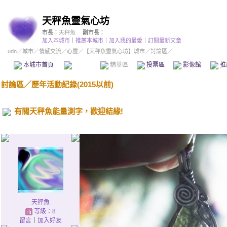
天秤魚靈氣心坊
市長：
天秤魚
副市長：
加入本城市
｜
推薦本城市
｜
加入我的最愛
｜
訂閱最新文章
udn
／
城市
／
情感交流
／
心靈
／
【天秤魚靈氣心坊】城市
／討論區／
本城市首頁
討論區
精華區
投票區
影像館
推
討論區
／
歷年活動紀錄(2015以前)
有關天秤魚能量測字，歡迎結緣!
天秤魚
等級：8
留言
｜
加入好友