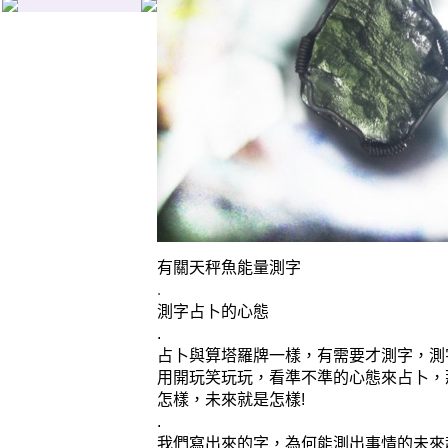
有關天秤魚能量測字
.
測字占卜的心態
.
占卜與算塔羅牌一樣，有需要才測字，測
用開玩笑玩玩，看準不準的心態來占卜，
怎樣，未來就是怎樣!
.
我們寫出來的字，為何能測出事情的未來