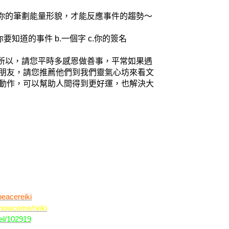
看你的筆劃能量形貌，才能反應事件的趨勢～
要知道的事件 b.一個字 c.你的簽名
，所以，請您平時多感恩做善事，平常如果遇
朋友，請您推薦他們到我們靈氣心坊來看文
動作，可以幫助人間得到更好運，也解決大
eacereiki
/snowcome/reiki
nel/102919