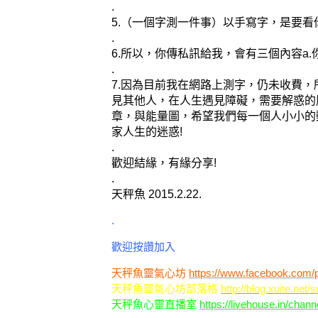
.
5.（一個字測一件事）以手寫字，是要
.
6.所以，你傳私訊給我，會有三個內容a.你
.
7.因為目前我在網路上測字，仍未收費
見其他人，在人生遇見障礙，需要解惑的
章，與能量圖，希望我們每一個人小小的
家人生的迷惑!
.
歡迎結緣，有緣分享!
.
天秤魚 2015.2.22.
.
歡迎按讚加入
天秤魚靈氣心坊
https://www.facebook.com/p
天秤魚靈氣心坊部落格
http://blog.xuite.net
天秤魚心靈直播室
https://livehouse.in/chan