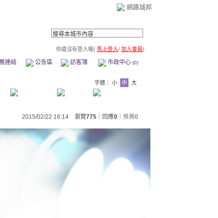
網路城邦
你還沒有登入喔(
馬上登入
/
加入會員
)
薦連結
公告區
訪客簿
市政中心
(0)
字體：
小
中
大
2015/02/22 16:14 瀏覽
775
｜回應
0
｜
推薦
0