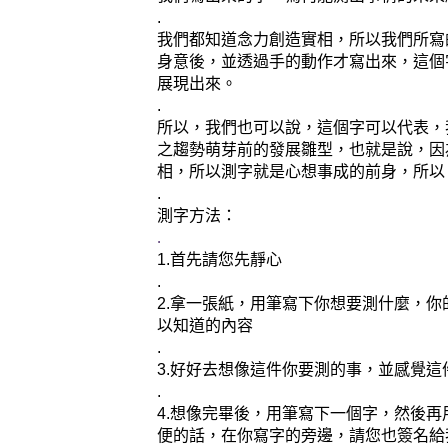
.
我們都知道念力創造實相，所以我們所寫
身意後，並透過手的動作才寫出來，這個
展現出來。
.
所以，我們也可以說，這個字可以代表，
之趨勢萌芽前的發展雛型，也就是說，因
相，所以測字就是心想事成的前身，所以
.
測字方法：
.
1.首先請您先靜心
.
2.拿一張紙，用筆寫下你想要測什麼，
以知道的內容
.
3.好好去想像這件你要測的事，並感覺這
.
4.想像完畢後，用筆寫下一個字，然後
便的話，在你寫字的旁邊，請您也簽名給