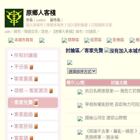
原鄉人客棧
市長：
yaduo
副市長：
加入本城市
｜
推薦本城市
｜
加入我的最愛
｜
訂閱最新文章
udn
／
城市
／
情感交流
／
其他
／
【原鄉人客棧】城市
／討論區／
本城市首頁
討論區
精華區
投票區
影像館
推
討論區
／
客家先賢
‧
所有討論版
‧
不分版
‧
客家童謠
標示
心情
討論主題
‧
尋根 -- 客家源流
抗日名將張發奎── 挽危亡於
‧
客家先賢
宰相有權能割地 孤臣無力可回
‧
客家戲曲
國破山河在 遺臣山野間
‧
客家民俗
《英雄千古事，離亂一路悲 》__
黑旗將軍 -- 劉永福
‧
客家語