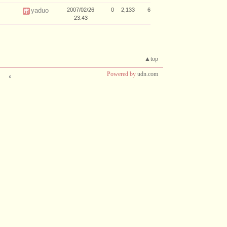
yaduo
2007/02/26
0
2,133
6
23:43
▲top
Powered by
udn.com