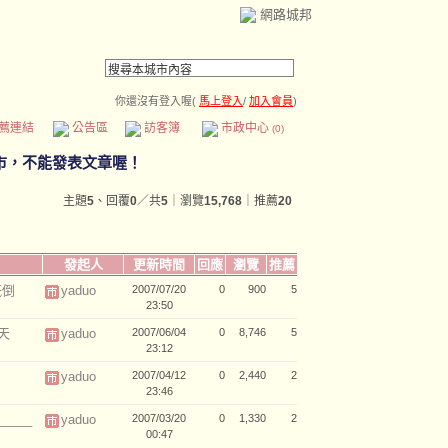
網路城邦
你還沒有登入喔(
馬上登入
/
加入會員
)
薦連結
公告區
訪客簿
市政中心
(0)
主題
5
、回覆
0
／共
5
｜瀏覽
15,768
｜推薦
20
發起人
更新時間
回應
瀏覽
推薦
既倒
yaduo
2007/07/20
0
900
5
23:50
天
yaduo
2007/06/04
0
8,746
5
23:12
yaduo
2007/04/12
0
2,440
2
23:46
___
yaduo
2007/03/20
0
1,330
2
00:47