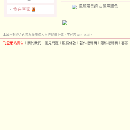
風簷展書讀 古道照顏色
‧
食在客家
本城市刊登之內容為作者個人自行提供上傳，不代表 udn 立場。
刊登網站廣告
︱
關於我們
︱
常見問題
︱
服務條款
︱
著作權聲明
︱
隱私權聲明
︱
客服