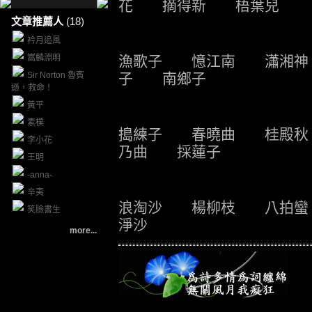
花 摘得新 梧葉兒
文章推薦人
(18)
衿月追風
嵩麟淵明
漁歌子 憶江南 瀟湘
Sir Norton 魯賓
子 南鄉子
遜，救命！
黃平
素樸
搗練子 春曉曲 桂殿
李小花
乃曲 採蓮子
王明
-anna-
辛夷
浪淘沙 楊柳枝 八拍
笑臉書生
淨沙
more...