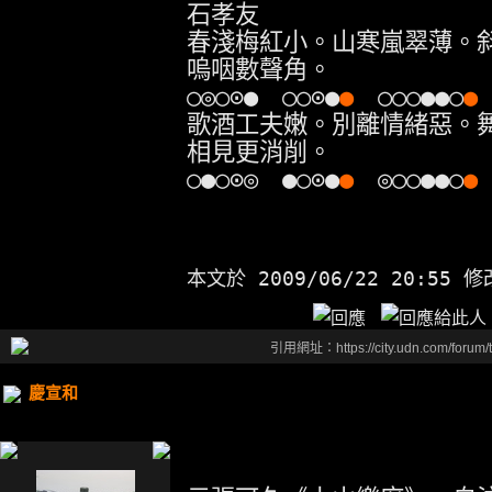
石孝友
春淺梅紅小。山寒嵐翠薄。
嗚咽數聲角。
○◎○⊙● ○○⊙●
●
○○○●●○
●
歌酒工夫嫩。別離情緒惡。
相見更消削。
○●○⊙◎ ●○⊙●
●
◎○○●●○
本文於
2009/06/22 20:55 
引用網址：https://city.udn.com/forum
慶宣和