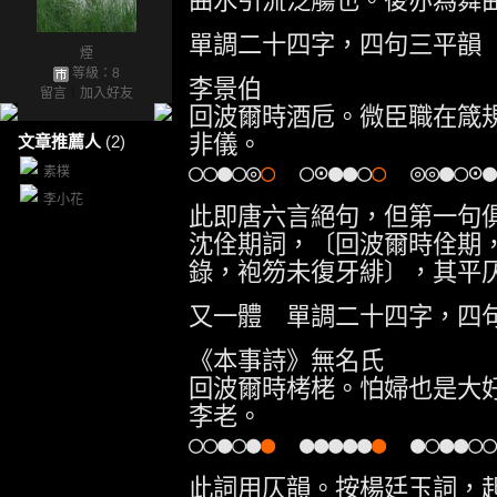
曲水引流泛觴也。後亦為舞
單調二十四字，四句三平韻
煙
等級：8
李景伯
留言
｜
加入好友
回波爾時酒卮。微臣職在箴
非儀。
文章推薦人
(2)
○○●○◎
○
○⊙●●○
○
◎◎●○⊙●
素樸
李小花
此即唐六言絕句，但第一句
沈佺期詞，〔回波爾時佺期
錄，袍笏未復牙緋〕，其平
又一體 單調二十四字，四
《本事詩》無名氏
回波爾時栲栳。怕婦也是大
李老。
○○●○●
●
●●●●●
●
●○●●○○
此詞用仄韻。按楊廷玉詞，