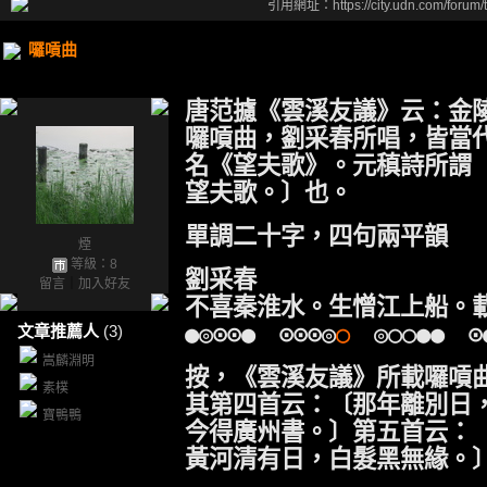
引用網址：https://city.udn.com/forum
囉嗊曲
唐范攄《雲溪友議》云：金
囉嗊曲，劉采春所唱，皆當
名《望夫歌》。元稹詩所謂
望夫歌。〕也。
單調二十字，四句兩平韻
煙
等級：8
劉采春
留言
｜
加入好友
不喜秦淮水。生憎江上船。
●◎⊙⊙● ⊙⊙⊙◎
○
◎○○●● ⊙
文章推薦人
(3)
嵩麟淵明
按，《雲溪友議》所載囉嗊
素樸
其第四首云：〔那年離別日
寶鴨鴨
今得廣州書。〕第五首云：
黃河清有日，白髮黑無緣。