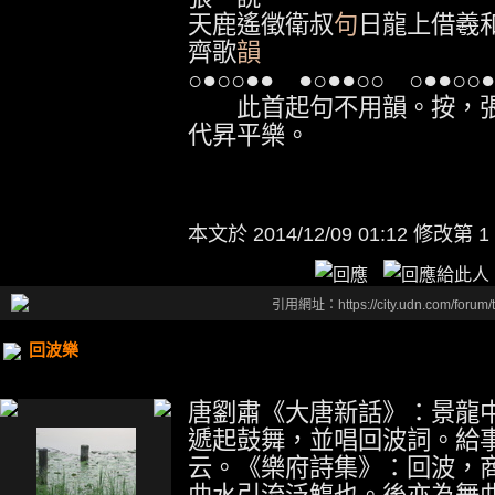
天鹿遙徵衛叔
句
日龍上借羲
齊歌
韻
○●○○●●
●○●●○○
○●●○○●
此首起句不用韻。按，張
代昇平樂。
本文於
2014/12/09 01:12 修改第 1
引用網址：https://city.udn.com/forum
回波樂
唐劉肅《大唐新話》：景龍
遞起鼓舞，並唱回波詞。給
云。《樂府詩集》：回波，