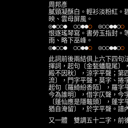
周邦彥
膩頸凝酥白。輕衫淡粉紅。
映、雲母屏風。
◎●○○● ○○●●
○
◎○○●●○
○
恨逐瑤琴寫。書勞玉指封。
雨、略下巫峰。
◎●○○● ○○●●
○
◎○○●●○
此詞前後兩結俱上六下四句
揮詞，起句〔金甃蟠龍尾〕
殿不因秋〕，涼字平聲；第
流〕，門字平聲，莫字、捲
起句〔羅綺紛香陌〕，羅字
今為誰明〕，借字仄聲，今
〔蓬仙應是隱鼇頭〕，蓬字
猶自淹留〕，於字平聲。譜
又一體 雙調五十二字，前