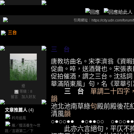
引用網址：https://city.udn.com/forum
三台
三 台
唐教坊曲名。宋李濟翁《資暇
促曲。啐，送酒聲也。宋張表
促拍催酒，謂之三台。沈括詞
華滿陌東風」句，名《翠華引
煙
三 台
單調二十四字
等級：8
留言
｜
加入好友
韻
王
池北池南草綠
句
殿前殿後花
文章推薦人
(4)
清風
韻
衿月追風
○●○○●●
●○●●○○
○●○○●●
雁／慢活養生～世
此亦六言絕句，平仄不拘
說／言語第二／下