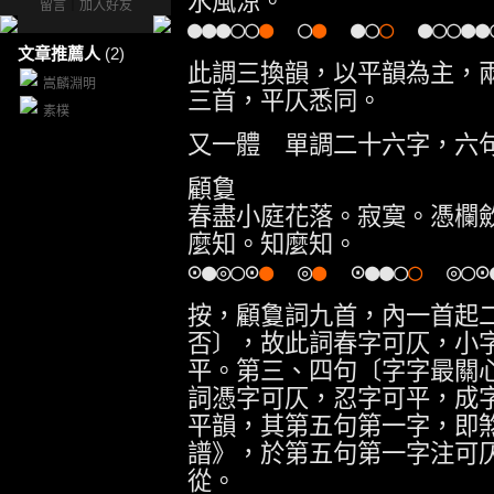
水風涼。
留言
｜
加入好友
●●●○○
●
○
●
●○
○
●○○●●
文章推薦人
(2)
此調三換韻，以平韻為主，
嵩麟淵明
三首，平仄悉同。
素樸
又一體 單調二十六字，六
顧敻
春盡小庭花落。寂寞。憑欄
麼知。知麼知。
⊙●◎○⊙
●
◎
●
⊙●●○
○
◎○⊙
按，顧敻詞九首，內一首起
否〕，故此詞春字可仄，小
平。第三、四句〔字字最關
詞憑字可仄，忍字可平，成
平韻，其第五句第一字，即
譜》，於第五句第一字注可
從。