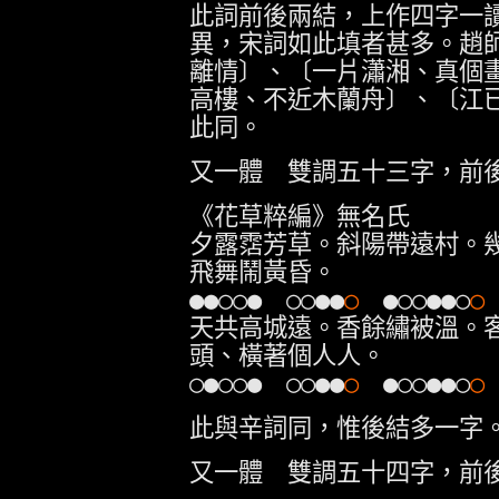
此詞前後兩結，上作四字一
異，宋詞如此填者甚多。趙
離情〕、〔一片瀟湘、真個
高樓、不近木蘭舟〕、〔江
此同。
又一體 雙調五十三字，前
《花草粹編》無名氏
夕露霑芳草。斜陽帶遠村。
飛舞鬧黃昏。
●●○○● ○○●●
○
●○○●●○
○
天共高城遠。香餘繡被溫。
頭、橫著個人人。
○●○○● ○○●●
○
●○○●●○
○
此與辛詞同，惟後結多一字
又一體 雙調五十四字，前