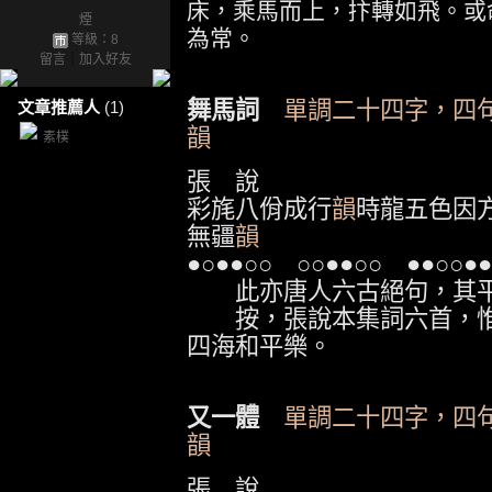
床，乘馬而上，抃轉如飛。或
煙
為常。
等級：8
留言
｜
加入好友
舞馬詞
單調二十四字，四
文章推薦人
(1)
韻
素樸
張 說
彩旄八佾成行
韻
時龍五色因
無疆
韻
●○●●○○
○○●●○○
●●○○●●
此亦唐人六古絕句，其平
按，張說本集詞六首，惟
四海和平樂。
又一體
單調二十四字，四
韻
張 說