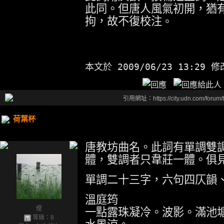
此同。但唐人風氣初開，猶
拘，故不復校注
。
本文於
2009/06/23 13:29 
引用網址：https://city.udn.com/forum
荷葉杯
唐教坊曲名。此詞有單調雙
體，雙調者只韋莊一體。俱
單調二十三字，六句四仄韻
溫庭筠
煙
一點露珠凝冷。波影。滿池
等級：8