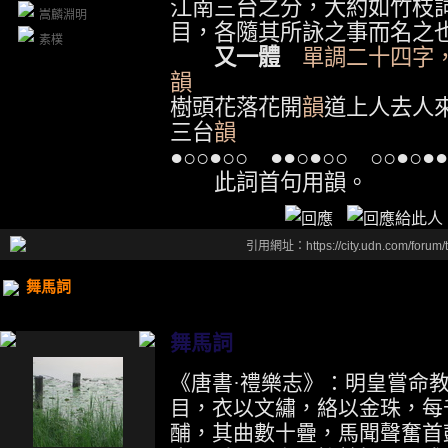
江南三台之分，大約如竹枝
嵩麟淵明
目，各隨其所詠之事而名之
素樸
又一體
單調二十四字
韻
王
樹頭花落花開
韻
道上人去人
三台
韻
●○○●○○
●●○●○○
○○●○●●
此詞首句用韻。
引用網址：https://city.udn.com/forum
舞馬詞
舞馬詞
《唐書·禮樂志》：明皇嘗命
目，衣以文繡，絡以金珠，每
酺，其曲數十疊，馬聞聲奮首