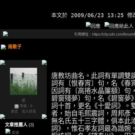
本文於
2009/06/23 13:25 
引用網址：https://city.udn.com/forum
南歌子
唐教坊曲名。此詞有單調雙
詞有〔恨春宵〕句，名《春
因詞有〔高捲水晶簾額〕句
碧窗殘夢〕句，名《碧窗夢
煙
詞十首，更名《十愛詞》。
等級：8
留言
｜
加入好友
者，始自毛熙震詞，周邦彥
無名氏五十三字體，俱本此
文章推薦人
(3)
詞》，惟石孝友詞最為諧婉
素樸