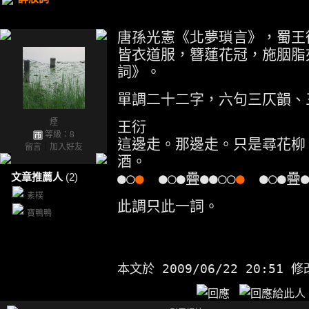
唐孫光憲《北夢瑣言》，蜀王
皆衣道服，簪蓮花冠，施胭脂
詞》。
單調二十二字，六句三仄韻、
煙
王衍
等級：8
這邊走。那邊走。只是尋花柳
留言
｜
加入好友
酒。
●○
●
●○●疊●●○○
●
●○●疊●
文章推薦人
(2)
素樸
此調只此一詞。
寶鴨鴨
本文於
2009/06/22 20:51 