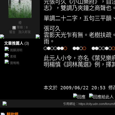
元張可久《小山樂府》，自
志》，雙調乃夾鐘之商聲也
單調二十二字，五句三平韻
煙
張可久
等級：8
留言
｜
加入好友
雲影天光乍有無。老樹扶疏
雨。
文章推薦人
(3)
○●○○●●
○
●●○
○
●●○○●○
○
嵩麟淵明
此元人小令，亦名《葉兒樂
素樸
明楊慎《詞林萬選》例，擇
寶鴨鴨
本文於
2009/06/22 20:53 
引用網址：https://city.udn.com/forum
醉妝詞