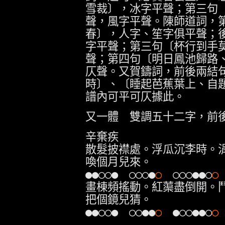
雪裁〕，冰字平聲；第三句
聲，風字平聲。陳師道詞，
春〕，人字、笙字俱平聲；
字平聲；第三句〔杯行到手
聲；第四句〔明日鳳池歸路
仄聲。又賀鑄詞，前後兩結
時〕、〔睡起芭蕉葉上、自
譜內可平可仄據此。
又一體 雙調五十二字，前
辛棄疾
散髮披襟處。浮瓜沉李時。
喚個月兒來。
●●○○● ○○○●
○
○○○●●○
○
畫棟頻搖動。紅蕖盡倒開。
把個鏡兒猜。
●●○○● ○○●●
○
●○○●●○
○