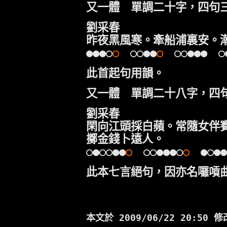
又一體 單調二十字，四句
劉采春
昨夜黑風寒。牽船浦裏安。
●●●○
○
○○●●
○
○○●●● ○
此首起句用韻。
又一體 單調二十八字，四
劉采春
閑向江頭採白蘋。常隨女伴
擲金錢卜遠人。
○●○○●●
○
○○●●●○
○
●○●●
此本七言絕句，因亦名囉嗊
本文於
2009/06/22 20:50 