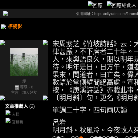
引用網址：https://city.udn.com/forum
梧桐影
宋周紫芝《竹坡詩話》云：
律甚嚴，不下席者二十年。
人，來與語良久，期以明年
待。明年是日，日方午，道
果來，問道者，曰亡矣。偉
數語於堂側壁間絕高處。宣
煙
等級：8
按，《庚溪詩話》亦載此事
留言
｜
加入好友
〔明月斜〕句，更名《明月
文章推薦人
(2)
單調二十字，四句兩仄韻
素樸
呂岩
寶鴨鴨
明月斜。秋風冷。今夜故人
○●○ ○○
●
○●●○○●○ ○○●