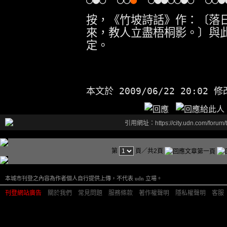
按，《竹坡詩話》作：〔落
來，教人立盡梧桐影。〕與
定。
本文於
2009/06/22 20:02 
引用網址：https://city.udn.com/forum
第
頁／共2頁
本城市刊登之內容為作者個人自行提供上傳，不代表 udn 立場。
刊登網站廣告
︱
關於我們
︱
常見問題
︱
服務條款
︱
著作權聲明
︱
隱私權聲明
︱
客服