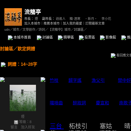
流觴亭
市長：
煙
副市長：
逍遙人
、
觴-酒寒
、
‧新月‧
、
李小花
加入本城市
｜
推薦本城市
｜
加入我的最愛
｜
訂閱最新文章
udn
／
城市
／
文學創作
／
詩詞
／
【流觴亭】城市
／討論區／
本城市首頁
討論區
精華區
投票區
影像館
推
討論區
／
欽定詞譜
看回應文
詞譜：14~28字
竹枝
歸字謠
漁父引
閒中好
囉嗊曲
醉妝詞
慶宣和
南歌
煙
等級：8
三台
柘枝引 塞姑 晴
留言
｜
加入好友