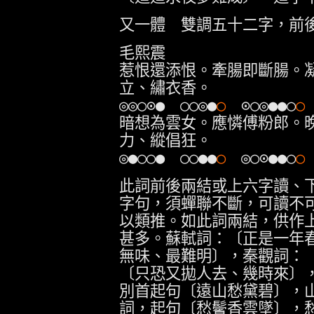
又一體 雙調五十二字，前
毛熙震
惹恨還添恨。牽腸即斷腸。
立、繡衣香。
◎◎○⊙● ○○◎●
○
⊙○◎●●○
○
暗想為雲女。應憐傅粉郎。
力、縱倡狂。
◎●○○● ○○●●
○
◎○⊙●●○
○
此詞前後兩結或上六字讀、
字句，須蟬聯不斷，可讀不
以類推。如此詞兩結，供作
甚多。蘇軾詞：〔正是一年
無味、最難明〕，秦觀詞：
〔只恐又拋人去、幾時來〕
別首起句〔遠山愁黛碧〕，
詞，起句〔愁鬢香雲墜〕，