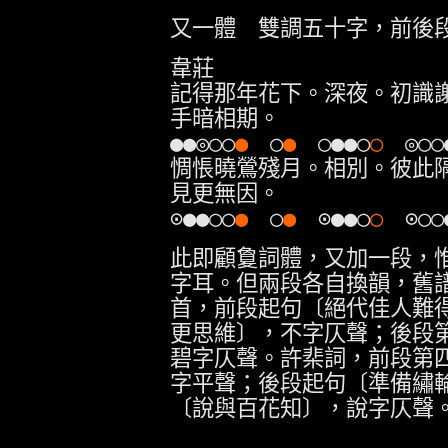
又一體 雙調五十字，前後
韋莊
記得那年花下。深夜。初識
手暗相期。
●●◎○○
●
○
●
○●●○
○
◎○○
惆悵曉鶯殘月。相別。彼此
見更無因。
⊙●●○○
●
○
●
⊙●●○
○
⊙○○
此即顧敻詞體，又加一段，
字耳。但兩段各自換韻，舊
首，前段起句〔絕代佳人難
更思維〕，不字仄聲；後段
碧字仄聲。許棐詞，前段第
字平聲；後段起句〔準備繡
〔說與百花知〕，說字仄聲