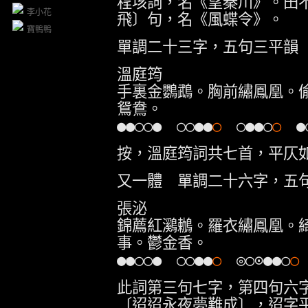
程垓詞，名《望秦川》。田
李小花
飛〕句，名《風蝶令》。
寶鴨鴨
單調二十三字，五句三平韻
溫庭筠
手裏金鸚鵡。胸前繡鳳凰。
鴛鴦。
●●○○● ○○●●
○
○●●○
○
●○
按，溫庭筠詞共七首，平仄
又一體 單調二十六字，五
張泌
錦薦紅鸂鶒。羅衣繡鳳凰。
事。鬱金香。
●●○○● ○○●●
○
◎○⊙●●○
此詞第三句七字，第四句六
〔迢迢永夜夢難成〕，迢字