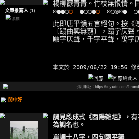
楊柳鬱青青。竹枝無恨情。
⊙●●○
○
●○○●
○
⊙○◎⊙● ○
文章推薦人
(1)
素樸
此即唐平韻五言絕句。按《
〔蹋曲興無窮〕，蹋字仄聲
願字仄聲，千字平聲，萬字
本文於
2009/06/22 19:56 
引用網址：https://city.udn.com/forum
閒中好
調見段成式《酉陽雜俎》，有
為調名也。
單調十八字，四句兩平韻