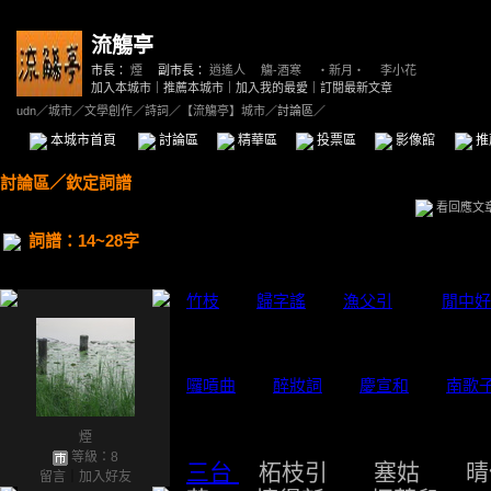
流觴亭
市長：
煙
副市長：
逍遙人
、
觴-酒寒
、
‧新月‧
、
李小花
加入本城市
｜
推薦本城市
｜
加入我的最愛
｜
訂閱最新文章
udn
／
城市
／
文學創作
／
詩詞
／
【流觴亭】城市
／討論區／
本城市首頁
討論區
精華區
投票區
影像館
推
討論區
／
欽定詞譜
看回應文
詞譜：14~28字
竹枝
歸字謠
漁父引
閒中好
囉嗊曲
醉妝詞
慶宣和
南歌
煙
等級：8
三台
柘枝引 塞姑 晴
留言
｜
加入好友