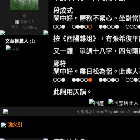
段成式
煙
閑中好。塵務不縈心。坐對當
等級：8
○○● ○●●○
○
●●○○● ○○○
留言
｜
加入好友
按《酉陽雜俎》，有張希復平
文章推薦人
(1)
素樸
又一體 單調十八字，四句兩
鄭符
閑中好。盡日松為侶。此趣人
○○● ●●○○
●
●●○●○ ○○●
此詞用仄韻。
引用網址：https://city.udn.com/forum
漁父引