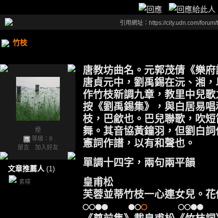
引用網址：https://city.udn.com/forum
竹枝
唐教坊曲名。元郭茂倩《樂府
唐貞元中，劉禹錫在沅、湘，
作竹枝新調九章，教里中兒歌
按《劉禹錫集》，與白居易唱
枝，巴歈也。巴兒聯歌，吹短
舞。其音協黃鐘羽，但劉白詞
煙
等級：8
憲詞作譜，以有和聲也。
留言
｜
加入好友
單調十四字，兩句兩平韻
文章推薦人
(1)
皇甫松
素樸
芙蓉並蒂竹枝一心連女兒。花
○○●● ●○
○
○○●● 