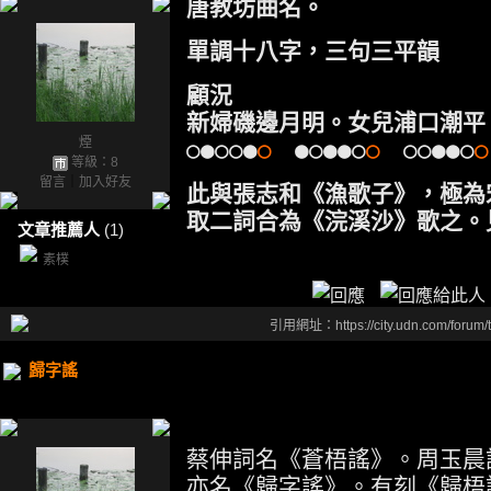
唐教坊曲名。
單調十八字，三句三平韻
顧況
新婦磯邊月明。女兒浦口潮平
煙
○●○○●
○
●○●●○
○
○○●●○
○
等級：8
留言
｜
加入好友
此與張志和《漁歌子》，極為
取二詞合為《浣溪沙》歌之。
文章推薦人
(1)
素樸
引用網址：https://city.udn.com/forum
歸字謠
蔡伸詞名《蒼梧謠》。周玉晨
亦名《歸字謠》。有刻《歸梧