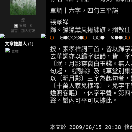
單調十六字，四句三平韻
煙
張孝祥
等級：8
歸。獵獵薰風捲繡旗。攔教住
留言
｜
加入好友
○
◎●○○◎●
○
○○● ⊙●●○
○
文章推薦人
(1)
按，張孝祥詞三首，皆以歸字
素樸
去華詞亦以歸字起韻，皆一字
〔眠，月影穿窗白玉錢。無人
句起，《詞綜》及《草堂別集
以〔明月影〕三字為起句者，
〔十萬人家兒樣啼〕，兒字平
蟾照客眠〕，休字平聲。第四
聲。譜內可平可仄據此。
本文於
2009/06/15 20:38 