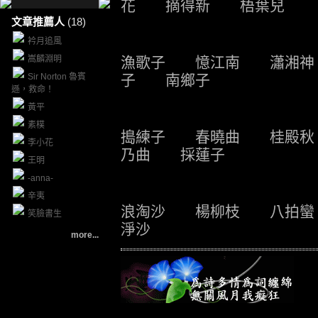
花 摘得新 梧葉兒
文章推薦人
(18)
衿月追風
嵩麟淵明
漁歌子 憶江南 瀟湘
Sir Norton 魯賓
子 南鄉子
遜，救命！
黃平
素樸
搗練子 春曉曲 桂殿
李小花
乃曲 採蓮子
王明
-anna-
辛夷
浪淘沙 楊柳枝 八拍
笑臉書生
淨沙
more...