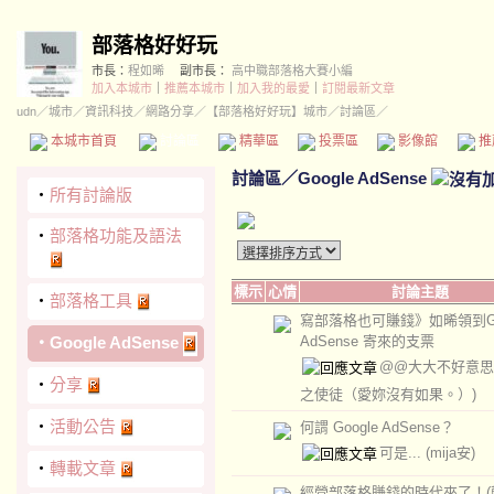
部落格好好玩
市長：
程如晞
副市長：
高中職部落格大賽小編
加入本城市
｜
推薦本城市
｜
加入我的最愛
｜
訂閱最新文章
udn
／
城市
／
資訊科技
／
網路分享
／
【部落格好好玩】城市
／討論區／
本城市首頁
討論區
精華區
投票區
影像館
推
討論區
／
Google AdSense
‧
所有討論版
‧
部落格功能及語法
標示
心情
討論主題
‧
部落格工具
寫部落格也可賺錢》如晞領到Go
‧
Google AdSense
AdSense 寄來的支票
@@大大不好意
‧
分享
之使徒（愛妳沒有如果。）)
‧
活動公告
何謂 Google AdSense？
可是...
(mija安)
‧
轉載文章
經營部落格賺錢的時代來了！(