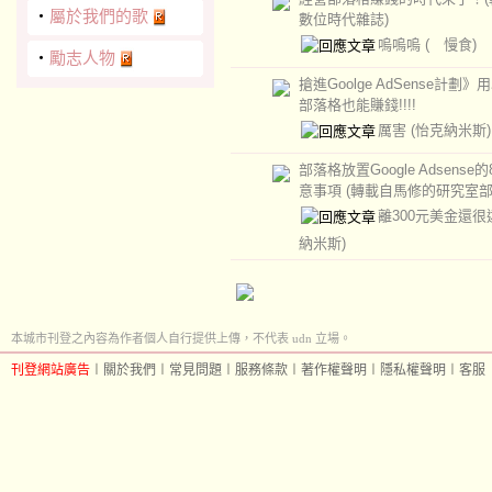
‧
屬於我們的歌
數位時代雜誌)
嗚嗚嗚
( 慢食)
‧
勵志人物
搶進Goolge AdSense計劃
部落格也能賺錢!!!!
厲害
(怡克納米斯)
部落格放置Google Adsense
意事項 (轉載自馬修的研究室部
離300元美金還
納米斯)
本城市刊登之內容為作者個人自行提供上傳，不代表 udn 立場。
刊登網站廣告
︱
關於我們
︱
常見問題
︱
服務條款
︱
著作權聲明
︱
隱私權聲明
︱
客服