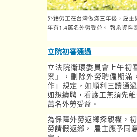
外籍勞工在台灣做滿三年後，雇主
年有1.4萬名外勞受益。 報系資料
立院初審通過
立法院衛環委員會上午初
案」，刪除外勞聘僱期滿
作」規定，如順利三讀通
如想續聘，看護工無須先離
萬名外勞受益。
為保障外勞返鄉探親權，
勞請假返鄉， 雇主應予同