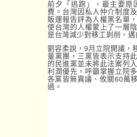
前夕「逃跑」，最主要原
費。台灣因私人仲介制度
販運報告評為人權黑名單
使台灣的人權蒙上了一層
是台灣減少對移工剝削、邁
劉容柔說，9月立院開議，
量黨團，三黨皆表示支持
的民進黨並未將此法案列
利潤優先，呼籲掌握立院
各黨皆無異議、攸關60萬
過。