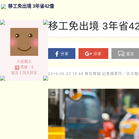
移工免出境 3年省42億
移工免出境 3年省4
分享
分享
留言
人民戰士
等級：8
留言
｜
加入好友
2016-06-22 14:48
聯合晚報 記者陳素玲／台北報