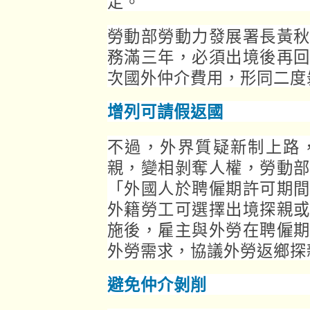
定。
勞動部勞動力發展署長黃
務滿三年，必須出境後再
次國外仲介費用，形同二度
增列可請假返國
不過，外界質疑新制上路
親，變相剝奪人權，勞動
「外國人於聘僱期許可期
外籍勞工可選擇出境探親
施後，雇主與外勞在聘僱
外勞需求，協議外勞返鄉探
避免仲介剝削