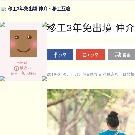
移工3年免出境 仲介、移工互嗆
移工3年免出境 仲
分享
分享
留言
人民戰士
等級：8
留言
｜
加入好友
2016-07-05 14:36
聯合晚報 記者陳素玲／台北報