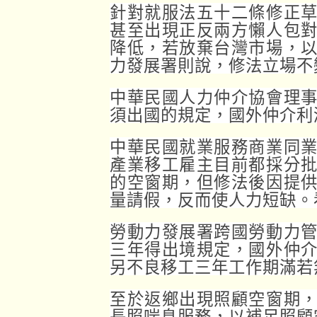
針對就服法五十二條修正
甚至出現正反兩方懶人包
降低，若放棄台灣市場，
力發展署則說，修法立場不
中華民國人力仲介協會理
須出國的規定，國外仲介利
中華民國就業服務商業同
產業移工雇主目前都採分
的空窗期，但修法後因提
量請假，反而使人力短缺。
勞動力發展署跨國勞動力
三年得出境規定，國外仲
另不良移工三年工作期滿若
至於返鄉出現照顧空窗期
長照喘息服務，以補足照顧