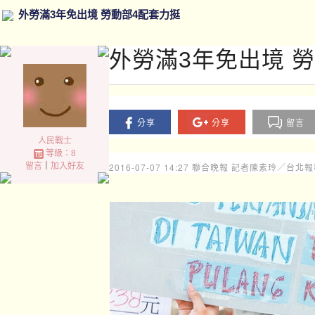
外勞滿3年免出境 勞動部4配套力挺
外勞滿3年免出境 
分享
分享
留言
人民戰士
等級：8
留言
｜
加入好友
2016-07-07 14:27
聯合晚報 記者陳素玲／台北報