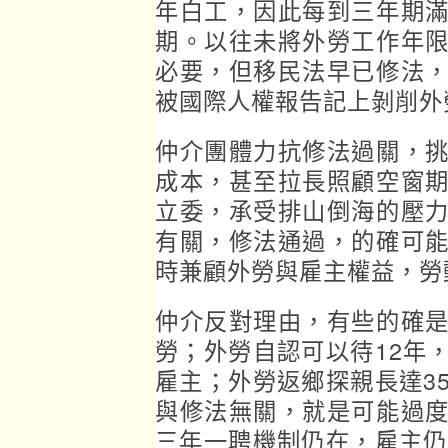
年白工，因此每到三年期
期。以往未將外勞工作年
必要，但移民法早已修法
被國際人權報告記上剝削外
仲介團體力抗修法過關，
成本，甚至拉長照顧空窗
立委，承受排山倒海的壓
有關，修法通過，的確可
時兼顧外勞與雇主權益，勞
仲介反對理由，有些的確
勞；外勞自認可以待12年
雇主；外勞返鄉探親長達3
與修法無關，就是可能過
三年一聘機制仍在，雇主仍