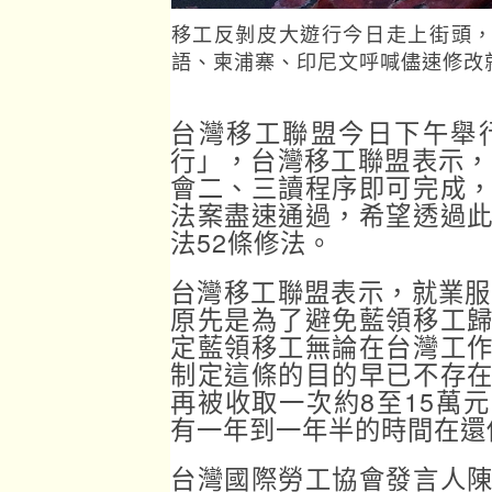
移工反剝皮大遊行今日走上街頭
語、柬浦寨、印尼文呼喊儘速修改
台灣移工聯盟今日下午舉
行」，台灣移工聯盟表示，
會二、三讀程序即可完成
法案盡速通過，希望透過
法52條修法。
台灣移工聯盟表示，就業服
原先是為了避免藍領移工
定藍領移工無論在台灣工
制定這條的目的早已不存
再被收取一次約8至15萬
有一年到一年半的時間在還
台灣國際勞工協會發言人