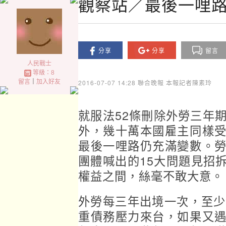
觀察站／最後一哩路
分享
分享
留言
人民戰士
等級：8
留言
｜
加入好友
2016-07-07 14:28
聯合晚報 本報記者陳素玲
就服法52條刪除外勞三年
外，幾十萬本國雇主同樣
最後一哩路仍充滿變數。
團體喊出的15大問題見招
權益之間，絲毫不敢大意。
外勞每三年出境一次，至少
重債務壓力來台，如果又