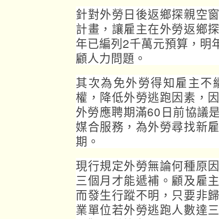
針對外勞日後返鄉探親空
計畫，讓雇主在外勞返鄉
年已編列2千萬元預算，明
顧人力問題。
其次為免外勞得知雇主不
權，降低外勞逃跑因素，
外勞應聘期滿60日前協議
媒合服務，為外勞尋找新
期。
現行規定外勞無論何種原
三個月才能遞補。顧及雇
而發生行蹤不明，只要非
業單位若外勞逃跑人數達