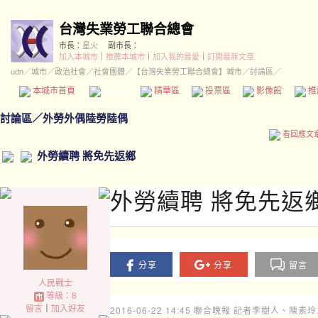
台灣失業勞工聯合總會
市長：
星火
副市長：
加入本城市
｜
推薦本城市
｜
加入我的最愛
｜
訂閱最新文章
udn
／
城市
／
政治社會
／
社會團體
／
【台灣失業勞工聯合總會】城市
／討論區／
本城市首頁
討論區
精華區
投票區
影像館
推
討論區
／
外勞外偶陸勞陸偶
看回應文
外勞續聘 將免先返鄉
外勞續聘 將免先返
分享
分享
留言
人民戰士
等級：8
留言
｜
加入好友
2016-06-22 14:45
聯合晚報 記者李樹人、陳素