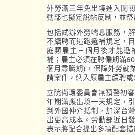
外勞滿三年免出境進入闖
動部也擬定說帖反制，並祭
包括試辦外勞喘息服務，
不續聘而逃跑遞補規定，
庭類雇主三個月後才能遞
補；雇主必須在聘僱期滿6
個月尋職期)，保障外勞就
請案件，納入原雇主續聘或
立院衛環委員會無預警初審
年期滿應出境一天規定，
到外國仲介抵制，加深台
出更高成本。勞動部近日
表示將配合提出多項配套措