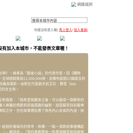
網路城邦
你還沒有登入喔(
馬上登入
/
加入會員
)
薦連結
公告區
訪客簿
市政中心
(0)
女神》，被奉為「都會小說」的代表作家。因《購物
球總銷售逾11,000,000冊，並擁有超過22國語言的
改編為電影，由新生代喜劇天后艾拉．費雪（Isla
買慾的女主角。
全新風貌：「我希望我醒來之後，可以變成一個嶄新的
讓人捧腹的情節和詼諧風趣的幽默，說是蘇菲目前最棒
調侃之外，也在故事裡反應了角色內心自省的內涵，她
，經過好幾個月的思考、架構，一點一滴將故事建構起
』。」蘇菲說，「我的書都帶有一點實現願望和逃避現