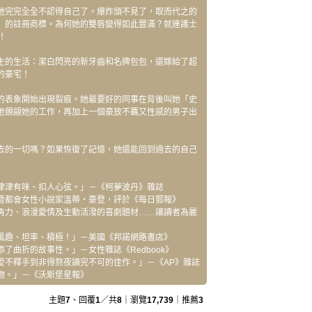
她完完全全不認得自己了。爆炸頭不見了，取而代之的
」的註冊商標。為何她的雙唇變得如此豐滿？就連護士
！
生的生活：潔白閃亮的新牙齒和名牌包包，還嫁給了超
的豪宅！
的表象開始出現裂痕。她最要好的同事在背後叫她「史
地覬覦她的工作，再加上一個豪放不覊又性感的男子出
去的一切嗎？如果恢復了記憶，她還能回到過去的自己
津津有味、扣人心弦。」－《柯夢波丹》雜誌
暨都會女性小說家溫蒂‧豪登，評於《每日郵報》
角力、浪漫愛情及生動活潑的喜劇題材……讓讀者為麗
風趣、坦率、積極！」－美國《邦諾網路書店》
了曲折的故事性。」－女性雜誌《Redbook》
愛不釋手到非得熬夜讀完不可的佳作。」－《AP》雜誌
物。」－《沃斯堡星報》
主題
7
、回覆
1
／共
8
｜瀏覽
17,739
｜推薦
3