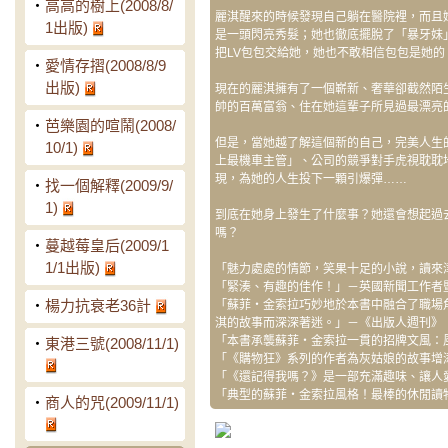
‧
高高的樹上(2008/8/
麗淇醒來的時候發現自己躺在醫院裡，而且
1出版)
是一頭閃亮秀髮；她也徹底擺脫了「暴牙妹
把LV包包交給她，她也不敢相信包包是她的
‧
愛情存摺(2008/8/9
出版)
現在的麗淇擁有了一個嶄新、奢華卻截然陌
帥的百萬富翁、住在她這輩子所見過最漂亮
‧
芭樂園的喧鬧(2008/
但是，當她越了解這個新的自己，完美人生
10/1)
上最機車主管」、公司的競爭對手虎視耽耽
現，為她的人生投下一顆引爆彈……
‧
找一個解釋(2009/9/
1)
到底在她身上發生了什麼事？她還會想起過
嗎？
‧
蔓越莓皇后(2009/1
1/1出版)
「魅力處處的情節，笑果十足的小說，讀來
「緊湊、有趣的佳作！」－英國新聞工作者
‧
楊力抗衰老36計
「蘇菲‧金索拉巧妙地於本書中融合了職場
淇的故事而深深著迷。」－《出版人週刊》
「本書承襲蘇菲‧金索拉一貫的招牌文風：
‧
東港三號(2008/11/1)
「《購物狂》系列的作者為灰姑娘的故事增添
「《還記得我嗎？》是一部充滿趣味、讓人
「典型的蘇菲‧金索拉風格！最棒的休閒讀
‧
商人的咒(2009/11/1)