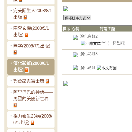
‧
完美陌生人2008/8/1
出版
‧
圈套玄機(2008/5/1
標示
心情
討論主題
出版)
演化彩虹2
^^"
(一杯飲料)
‧
無字(2008/7/1出版)
演化彩虹3
‧
演化彩虹(2008/6/1
演化彩虹
出版)
‧
郭台銘與富士康
‧
阿里巴巴的神話——
馬雲的美麗新世界
‧
楊力養生23講(2008/
6/1出版)