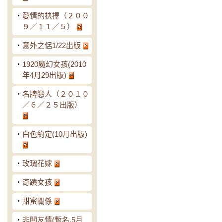
‧
愛情的抉擇（２００
９／１１／５）
‧
意外之侶1/22出版
‧
1920魔幻女孩(2010
年4月29出版)
‧
名牌戀人（２０１０
／６／２５出版）
‧
白色約定(10月出版)
‧
玫瑰花嫁
‧
奇蹟女孩
‧
甜蜜關係
‧
非關友情(暫名,5月