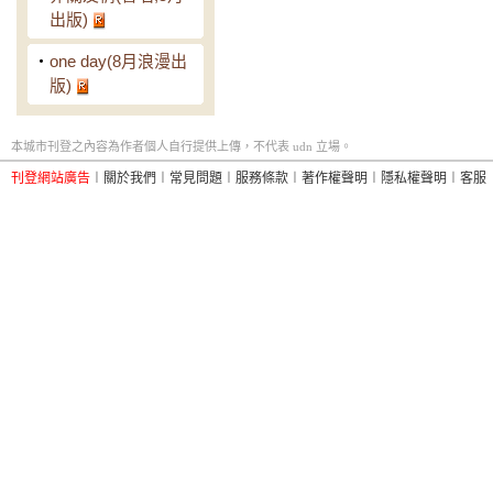
出版)
‧
one day(8月浪漫出
版)
本城市刊登之內容為作者個人自行提供上傳，不代表 udn 立場。
刊登網站廣告
︱
關於我們
︱
常見問題
︱
服務條款
︱
著作權聲明
︱
隱私權聲明
︱
客服