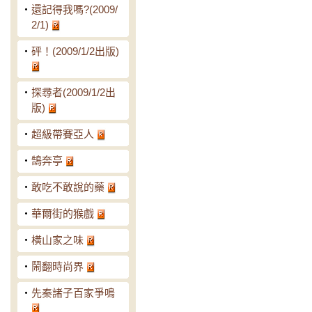
‧
還記得我嗎?(2009/
2/1)
‧
砰！(2009/1/2出版)
‧
探尋者(2009/1/2出
版)
‧
超級帶賽亞人
‧
鵠奔亭
‧
敢吃不敢說的藥
‧
華爾街的猴戲
‧
橫山家之味
‧
鬧翻時尚界
‧
先秦諸子百家爭鳴