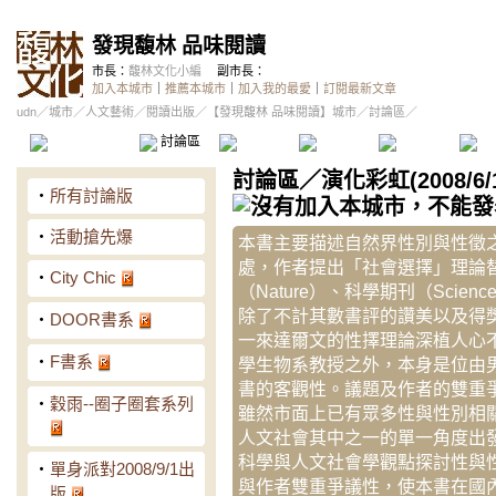
發現馥林 品味閱讀
市長：
馥林文化小編
副市長：
加入本城市
｜
推薦本城市
｜
加入我的最愛
｜
訂閱最新文章
udn
／
城市
／
人文藝術
／
閱讀出版
／
【發現馥林 品味閱讀】城市
／討論區／
本城市首頁
討論區
精華區
投票區
影像館
推
討論區
／
演化彩虹(2008/6
‧
所有討論版
‧
活動搶先爆
本書主要描述自然界性別與性徵
處，作者提出「社會選擇」理論
‧
City Chic
（Nature）、科學期刊（Scie
除了不計其數書評的讚美以及得
‧
DOOR書系
一來達爾文的性擇理論深植人心
‧
F書系
學生物系教授之外，本身是位由
書的客觀性。議題及作者的雙重
‧
穀雨--圈子圈套系列
雖然市面上已有眾多性與性別相
人文社會其中之一的單一角度出
科學與人文社會學觀點探討性與
‧
單身派對2008/9/1出
與作者雙重爭議性，使本書在國
版