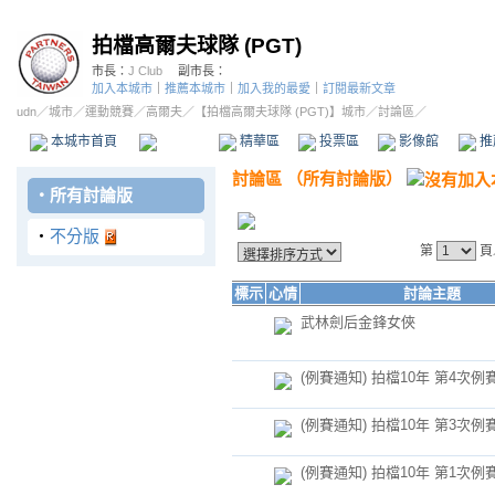
拍檔高爾夫球隊 (PGT)
市長：
J Club
副市長：
加入本城市
｜
推薦本城市
｜
加入我的最愛
｜
訂閱最新文章
udn
／
城市
／
運動競賽
／
高爾夫
／
【拍檔高爾夫球隊 (PGT)】城市
／討論區／
本城市首頁
討論區
精華區
投票區
影像館
推
討論區
（
所有討論版
）
‧
所有討論版
‧
不分版
第
頁
標示
心情
討論主題
武林劍后金鋒女俠
(例賽通知) 拍檔10年 第4次例
(例賽通知) 拍檔10年 第3次例
(例賽通知) 拍檔10年 第1次例