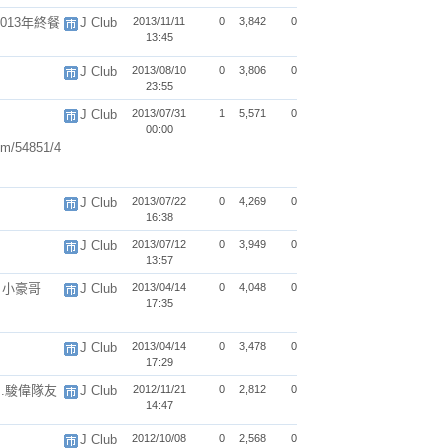
2013年終餐
J Club
2013/11/11
0
3,842
0
13:45
J Club
2013/08/10
0
3,806
0
23:55
J Club
2013/07/31
1
5,571
0
00:00
com/54851/4
J Club
2013/07/22
0
4,269
0
16:38
J Club
2013/07/12
0
3,949
0
13:57
~ 小豪哥
J Club
2013/04/14
0
4,048
0
17:35
J Club
2013/04/14
0
3,478
0
17:29
s.駿偉隊友
J Club
2012/11/21
0
2,812
0
14:47
J Club
2012/10/08
0
2,568
0