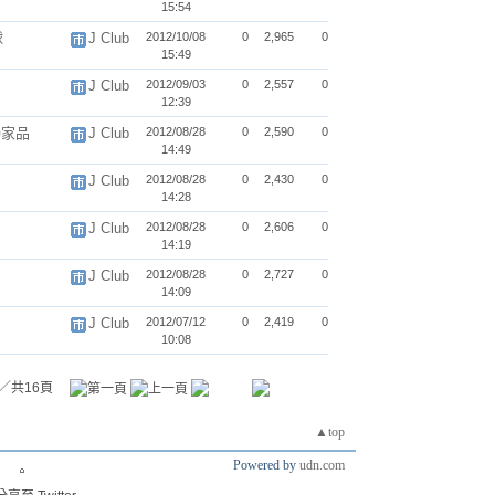
15:54
球
J Club
2012/10/08
0
2,965
0
15:49
J Club
2012/09/03
0
2,557
0
12:39
獨家品
J Club
2012/08/28
0
2,590
0
14:49
J Club
2012/08/28
0
2,430
0
14:28
J Club
2012/08/28
0
2,606
0
14:19
J Club
2012/08/28
0
2,727
0
14:09
J Club
2012/07/12
0
2,419
0
10:08
／共16頁
▲top
Powered by
udn.com