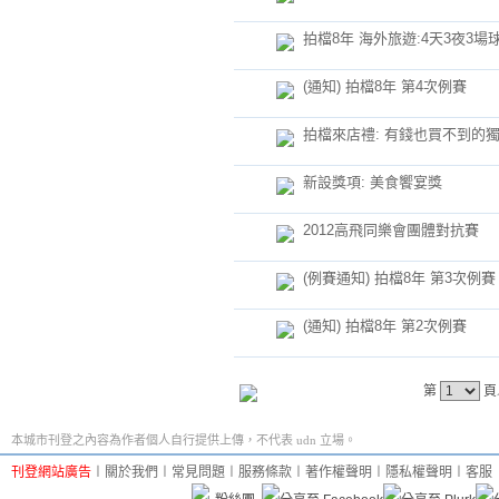
拍檔8年 海外旅遊:4天3夜3場
(通知) 拍檔8年 第4次例賽
拍檔來店禮: 有錢也買不到的
新設獎項: 美食饗宴獎
2012高飛同樂會團體對抗賽
(例賽通知) 拍檔8年 第3次例賽
(通知) 拍檔8年 第2次例賽
第
頁
本城市刊登之內容為作者個人自行提供上傳，不代表 udn 立場。
刊登網站廣告
︱
關於我們
︱
常見問題
︱
服務條款
︱
著作權聲明
︱
隱私權聲明
︱
客服