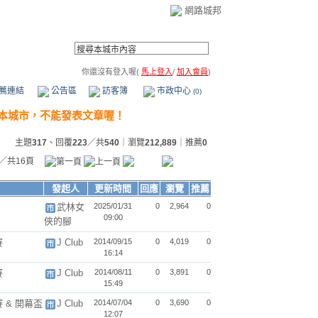
網路城邦
你還沒有登入喔(
馬上登入
/
加入會員
)
薦連結
公告區
訪客簿
市政中心
(0)
主題
317
、回覆
223
／共
540
｜瀏覽
212,889
｜推薦
0
／共16頁
發起人
更新時間
回應
瀏覽
推薦
武林女
2025/01/31
0
2,964
0
09:00
俠的腳
賽
J Club
2014/09/15
0
4,019
0
16:14
賽
J Club
2014/08/11
0
3,891
0
15:49
賽 & 開幕盃
J Club
2014/07/04
0
3,690
0
12:07