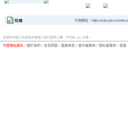
引用網址：https://city.udn.com/for
本城市刊登之內容為作者個人自行提供上傳，不代表 udn 立場。
刊登網站廣告
︱
關於我們
︱
常見問題
︱
服務條款
︱
著作權聲明
︱
隱私權聲明
︱
客服