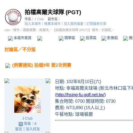
拍檔高爾夫球隊 (PGT)
市長：
J Club
副市長：
加入本城市
｜
推薦本城市
｜
加入我的最愛
｜
訂閱最新文章
udn
／
城市
／
運動競賽
／
高爾夫
／
【拍檔高爾夫球隊 (PGT)】城市
／討論區／
本城市首頁
討論區
精華區
投票區
影像館
推
討論區
／
不分版
(例賽通知) 拍檔9年 第2次例賽
日期: 102年8月10日(六)
地點: 幸福高爾夫球場 (新北市林口區下福
(
http://hsing-fu.golf.net.tw/
)
集合時間: 0700 開球時間: 0730
費用: NT3,890 (15人以上)
午餐地點: 球場餐廳
J Club
等級：6
留言
｜
加入好友