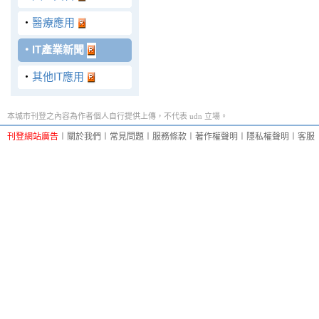
‧
醫療應用
‧
IT產業新聞
‧
其他IT應用
本城市刊登之內容為作者個人自行提供上傳，不代表 udn 立場。
刊登網站廣告
︱
關於我們
︱
常見問題
︱
服務條款
︱
著作權聲明
︱
隱私權聲明
︱
客服