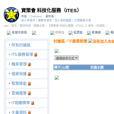
資策會 科技化服務（ITES）
市長：
Champion
副市長：
加入本城市
｜
推薦本城市
｜
加入我的最愛
｜
訂閱最新文章
udn
／
城市
／
資訊科技
／
網路分享
／
【資策會 科技化服務（ITES）】城市
／討論區／
本城市首頁
討論區
精華區
投票區
影像館
推
討論區
／
IT產業新聞
‧
所有討論版
‧
ITIL服務管理
‧
機房管理
標示
心情
討論主題
‧
個資保護
‧
智慧綠能
‧
雲端運算
‧
IT相關標準
‧
大量資料