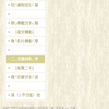
‧
招└課程招生┘募
‧
‧
網┌轉載分享┐路
‧
├圖文轉載┤
‧
教└影片轉載┘學
‧
‧
二┌交換材料┐手
‧
├販賣二手┤
‧
贈└好康分享┘送
‧
‧
其〈☆不分版〉他
本城市刊登之內容為作者個人自行提供上傳，不代表 udn 立場。