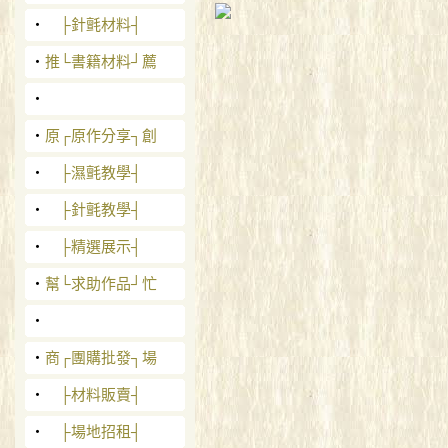
‧
├針氈材料┤
‧
推└書籍材料┘薦
‧
‧
原┌原作分享┐創
‧
├濕氈教學┤
‧
├針氈教學┤
‧
├精選展示┤
‧
幫└求助作品┘忙
‧
‧
商┌團購批發┐場
‧
├材料販賣┤
‧
├場地招租┤