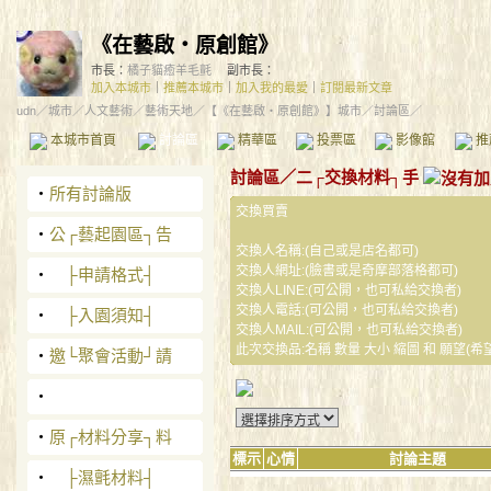
《在藝啟‧原創館》
市長：
橘子貓癒羊毛氈
副市長：
加入本城市
｜
推薦本城市
｜
加入我的最愛
｜
訂閱最新文章
udn
／
城市
／
人文藝術
／
藝術天地
／
【《在藝啟‧原創館》】城市
／討論區／
本城市首頁
討論區
精華區
投票區
影像館
推
討論區
／
二┌交換材料┐手
‧
所有討論版
交換買賣
‧
公┌藝起園區┐告
交換人名稱:(自己或是店名都可)
交換人網址:(臉書或是奇摩部落格都可)
‧
├申請格式┤
交換人LINE:(可公開，也可私給交換者)
交換人電話:(可公開，也可私給交換者)
‧
├入園須知┤
交換人MAIL:(可公開，也可私給交換者)
此次交換品:名稱 數量 大小 縮圖 和 願望(希
‧
邀└聚會活動┘請
‧
‧
原┌材料分享┐料
標示
心情
討論主題
‧
├濕氈材料┤