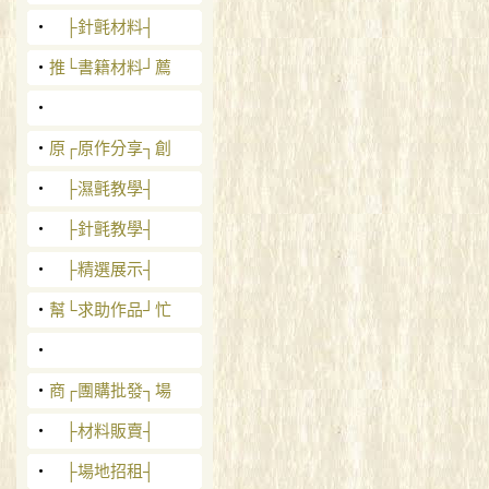
‧
├針氈材料┤
‧
推└書籍材料┘薦
‧
‧
原┌原作分享┐創
‧
├濕氈教學┤
‧
├針氈教學┤
‧
├精選展示┤
‧
幫└求助作品┘忙
‧
‧
商┌團購批發┐場
‧
├材料販賣┤
‧
├場地招租┤