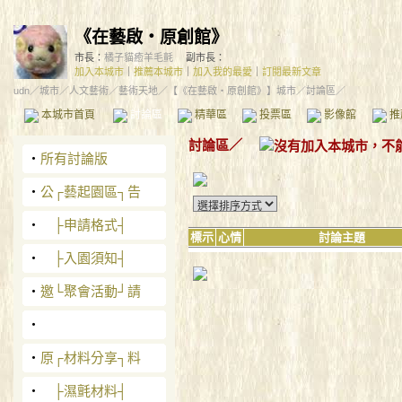
《在藝啟‧原創館》
市長：
橘子貓癒羊毛氈
副市長：
加入本城市
｜
推薦本城市
｜
加入我的最愛
｜
訂閱最新文章
udn
／
城市
／
人文藝術
／
藝術天地
／
【《在藝啟‧原創館》】城市
／討論區／
本城市首頁
討論區
精華區
投票區
影像館
推
討論區
／
‧
所有討論版
‧
公┌藝起園區┐告
‧
├申請格式┤
標示
心情
討論主題
‧
├入園須知┤
‧
邀└聚會活動┘請
‧
‧
原┌材料分享┐料
‧
├濕氈材料┤