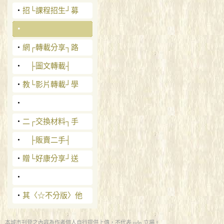
‧
招└課程招生┘募
‧
‧
網┌轉載分享┐路
‧
├圖文轉載┤
‧
教└影片轉載┘學
‧
‧
二┌交換材料┐手
‧
├販賣二手┤
‧
贈└好康分享┘送
‧
‧
其〈☆不分版〉他
本城市刊登之內容為作者個人自行提供上傳，不代表 udn 立場。