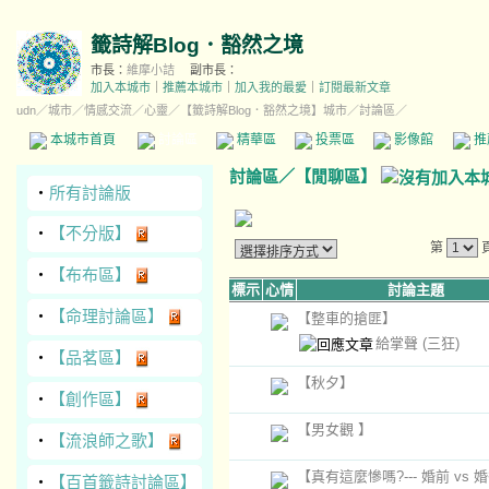
籤詩解Blog．豁然之境
市長：
維摩小詰
副市長：
加入本城市
｜
推薦本城市
｜
加入我的最愛
｜
訂閱最新文章
udn
／
城市
／
情感交流
／
心靈
／
【籤詩解Blog．豁然之境】城市
／討論區／
本城市首頁
討論區
精華區
投票區
影像館
推
討論區
／
【閒聊區】
‧
所有討論版
‧
【不分版】
第
‧
【布布區】
標示
心情
討論主題
‧
【命理討論區】
【整車的搶匪】
給掌聲
(三狂)
‧
【品茗區】
【秋夕】
‧
【創作區】
【男女觀 】
‧
【流浪師之歌】
【真有這麼慘嗎?--- 婚前 vs 
‧
【百首籤詩討論區】