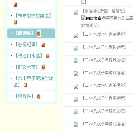
較】
【劉伯溫推背圖．燒餅歌】
‧
【布布劇情討論區】
恭喜馬英九先生高
(維摩小詰)
‧
【閒聊區】
【二○○八戊子年肖豬運程】
‧
【心情紀事】
【二○○八戊子年肖狗運程】
‧
【政治口水區】
【二○○八戊子年肖雞運程】
‧
【好文分享】
【二○○八戊子年肖猴運程】
‧
【六十甲子籤詩討論
區】
【二○○八戊子年肖羊運程】
‧
【解籤區】
【二○○八戊子年肖馬運程】
【二○○八戊子年肖蛇運程】
【二○○八戊子年肖龍運程】