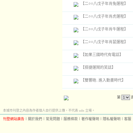
【二○○八戊子年肖兔運程】
【二○○八戊子年肖虎運程】
【二○○八戊子年肖牛運程】
【二○○八戊子年肖鼠運程】
【如果三國時代有電話】
【搭捷運鬧的笑話】
【雙響砲..進入動畫時代】
第
本城市刊登之內容為作者個人自行提供上傳，不代表 udn 立場。
刊登網站廣告
︱
關於我們
︱
常見問題
︱
服務條款
︱
著作權聲明
︱
隱私權聲明
︱
客服