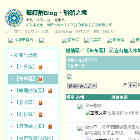
籤詩解Blog．豁然之境
市長：
維摩小詰
副市長：
加入本城市
｜
推薦本城市
｜
加入我的最愛
｜
訂閱最新文章
udn
／
城市
／
情感交流
／
心靈
／
【籤詩解Blog．豁然之境】城市
／討論區／
本城市首頁
討論區
精華區
投票區
影像館
推
討論區
／
【布布區】
‧
所有討論版
喜歡布布的同好們
共同來回應
‧
【不分版】
‧
【布布區】
第
‧
【命理討論區】
標示
心情
討論主題
‧
【品茗區】
秋末悲歌
他是哪位呀
(維摩
‧
【創作區】
‧
【流浪師之歌】
給你不一樣XP開關機音樂音效
靂布袋戲 劍子主題版』－－轉
‧
【百首籤詩討論區】