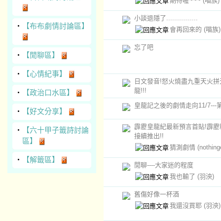
期待喔~~~
(喵族)
小談退隱了................
‧
【布布劇情討論區】
會再回來的
(喵族)
忘了吧
‧
【閒聊區】
‧
【心情紀事】
日文發音!怒火燒盡九重天火拼
龍!!!
‧
【政治口水區】
皇龍記之後的劇情走向11/7---第
‧
【好文分享】
霹靂皇龍紀最新預言首貼!霹靂
‧
【六十甲子籤詩討論
接續推出!!
區】
猜測劇情
(nothing
‧
【解籤區】
閒聊----大家迷的程度
我也輸了
(羽泱)
舊傷好像一杯酒
我還沒買耶
(羽泱)