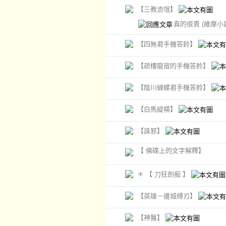
【三教流氓】
真的很貴
(維摩小
【四無君手機答鈴】
【疏樓龍宿的手機答鈴】
【陰川蝴蝶君手機答鈴】
【白馬縱橫】
【誅邪】
【 佛碟上的文字解釋】
＊ 【 刀狂劍痴 】
【英雄－邊城縛刃】
【神醫】