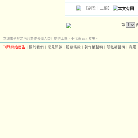
【劍君十二恨】
第
本城市刊登之內容為作者個人自行提供上傳，不代表 udn 立場。
刊登網站廣告
︱
關於我們
︱
常見問題
︱
服務條款
︱
著作權聲明
︱
隱私權聲明
︱
客服