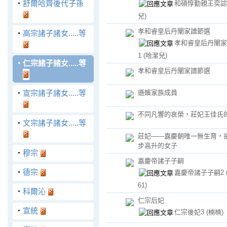
‧
舒爾哈齊後代子孫
和碩惇勤親王奕誴
兒)
孝和睿皇后丹闡家譜節選
‧
高宗諸子諸女.....等
孝和睿皇后丹闡家
1
(哈潔兒)
‧
仁宗諸子諸女.....等
孝和睿皇后丹闡家譜節選
‧
宣宗諸子諸女.....等
遜嬪家族成員
不同凡響的哀榮，莊妃王佳氏
‧
文宗諸子諸女.....等
莊妃——嘉慶朝唯一無生育，
步高升的女子
‧
穆宗
嘉慶帝諸子子嗣
‧
德宗
嘉慶帝諸子子嗣2
61)
‧
科爾沁
仁宗后妃
‧
宣統
仁宗後妃3
(楠楠)