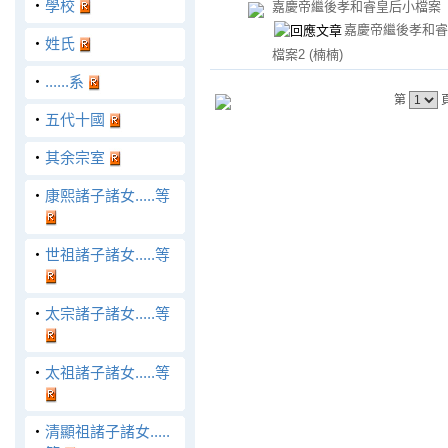
‧
學校
嘉慶帝繼後孝和睿皇后小檔案
嘉慶帝繼後孝和睿
‧
姓氏
檔案2
(楠楠)
‧
......系
第
‧
五代十國
‧
其余宗室
‧
康熙諸子諸女.....等
‧
世祖諸子諸女.....等
‧
太宗諸子諸女.....等
‧
太祖諸子諸女.....等
‧
清顯祖諸子諸女.....