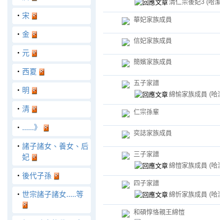
清仁宗後妃3
(哈
‧
宋
華妃家族成員
‧
金
信妃家族成員
‧
元
簡嬪家族成員
‧
西夏
五子家譜
‧
明
綿愉家族成員
(哈
‧
清
仁宗孫輩
‧
......》
奕誌家族成員
‧
諸子諸女、養女、后
三子家譜
妃
綿愷家族成員
(哈
‧
後代子孫
四子家譜
‧
世宗諸子諸女.....等
綿忻家族成員
(哈
和碩惇恪親王綿愷