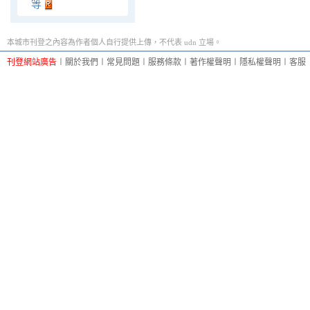
等
本城市刊登之內容為作者個人自行提供上傳，不代表 udn 立場。
刊登網站廣告
︱
關於我們
︱
常見問題
︱
服務條款
︱
著作權聲明
︱
隱私權聲明
︱
客服