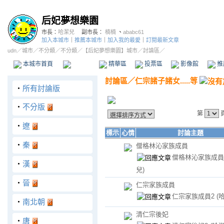
后妃夢想樂園
市長：
哈潔兒
副市長：
楠楠
、
ababc61
加入本城市
｜
推薦本城市
｜
加入我的最愛
｜
訂閱最新文章
udn
／
城市
／
不分類
／
不分類
／
【后妃夢想樂園】城市
／討論區／
本城市首頁
討論區
精華區
投票區
影像館
推
討論區
／
仁宗諸子諸女.....等
‧
所有討論版
‧
不分版
第
‧
遼
標示
心情
討論主題
‧
秦
僧格林沁家族成員
僧格林沁家族成員
‧
漢
兒)
‧
晉
仁宗家族成員
仁宗家族成員2
(
‧
南北朝
清仁宗後妃
‧
唐